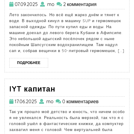
07.09.2025
mo
2 комментария
Лето закончилось. Но всё ещё жарко днём и тянет к
воде. В выходной кинул в машину SUP и гермомешок
запасной одежды. По пути купил еды и воды. На
машине доехал до левого берега Кубани в Афипсипе.
Это небольшой адыгский посёлочек рядом с ныне
покойным Шапсугским водохранилищем. Там надул
сап и, собрав вещички в 50-литровый гермомешок, […]
ПОДРОБНЕЕ
IYT капитан
17.06.2025
mo
0 комментариев
Так уж прошло моё детство и юность, что ничем особо
я не увлекался. Реальность была мерзкой, так что я с
головой ушёл в фантастические книжки, да компуктер
захватил меня с головой. Чем виртуальней была