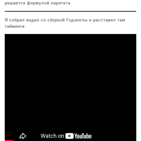
решается формулой паритета.
Я собрал видео со сборкой Годзиллы и расставил там
тайминги: