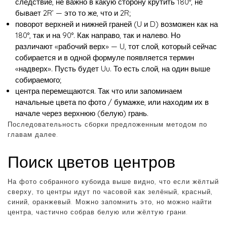
следствие, не важно в какую сторону крутить 180°, не
бывает 2R’ — это то же, что и 2R;
поворот верхней и нижней граней (U и D) возможен как на
180°, так и на 90°. Как направо, так и налево. Но
различают «рабочий верх» — U, тот слой, который сейчас
собирается и в одной формуле появляется термин
«надверх». Пусть будет Uu. То есть слой, на один выше
собираемого;
центра перемещаются. Так что или запоминаем
начальные цвета по фото / бумажке, или находим их в
начале через верхнюю (белую) грань.
Последовательность сборки предложенным методом по
главам далее.
Поиск цветов центров
На фото собранного кубоида выше видно, что если жёлтый
сверху, то центры идут по часовой как зелёный, красный,
синий, оранжевый. Можно запомнить это, но можно найти
центра, частично собрав белую или жёлтую грани.