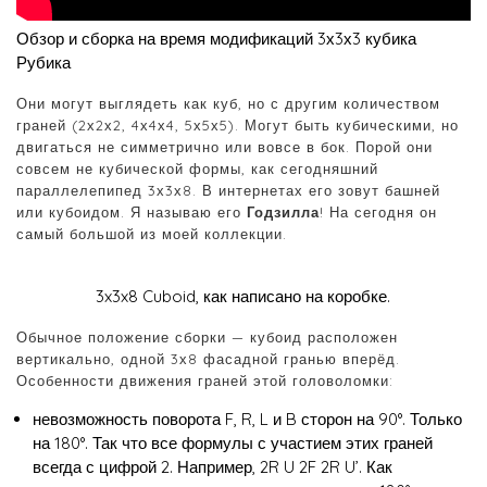
Обзор и сборка на время модификаций 3х3х3 кубика
Рубика
Они могут выглядеть как куб, но с другим количеством
граней (2х2х2, 4х4х4, 5х5х5). Могут быть кубическими, но
двигаться не симметрично или вовсе в бок. Порой они
совсем не кубической формы, как сегодняшний
параллелепипед 3х3х8. В интернетах его зовут башней
или кубоидом. Я называю его
Годзилла
! На сегодня он
самый большой из моей коллекции.
3x3x8 Cuboid, как написано на коробке.
Обычное положение сборки — кубоид расположен
вертикально, одной 3х8 фасадной гранью вперёд.
Особенности движения граней этой головоломки:
невозможность поворота F, R, L и B сторон на 90°. Только
на 180°. Так что все формулы с участием этих граней
всегда с цифрой 2. Например, 2R U 2F 2R U’. Как