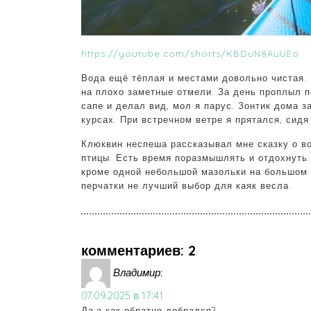
https://youtube.com/shorts/KBDuN8AuUEo
Вода ещё тёплая и местами довольно чистая.
на плохо заметные отмели. За день проплыл по
сапе и делал вид, мол я парус. Зонтик дома з
курсах. При встречном ветре я прятался, сидя
Клюквин неспеша рассказывал мне сказку о в
птицы. Есть время поразмышлять и отдохнуть.
кроме одной небольшой мазольки на большом 
перчатки не лучший выбор для каяк весла.
комментариев: 2
Владимир
:
07.09.2025 в 17:41
Да,а как обратно добрался?