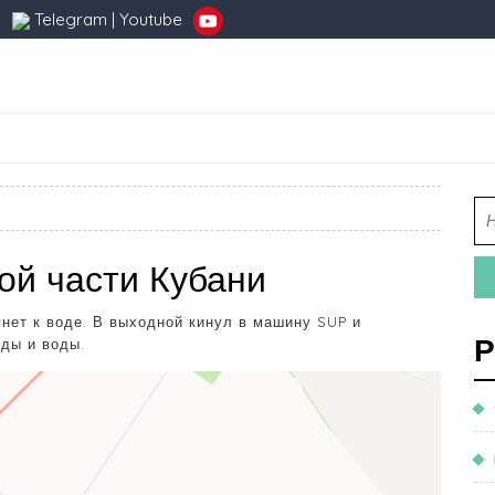
Telegram
|
Youtube
ой части Кубани
янет к воде. В выходной кинул в машину SUP и
Р
еды и воды.