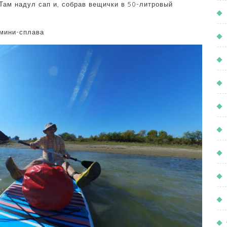
ам надул сап и, собрав вещички в 50-литровый
мини-сплава