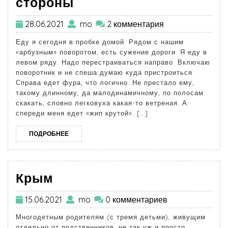
стороны
28.06.2021
mo
2 комментария
Еду я сегодня в пробке домой. Рядом с нашим
«арбузным» поворотом, есть сужение дороги. Я еду в
левом ряду. Надо перестраиваться направо. Включаю
поворотник и не спеша думаю куда пристроиться.
Справа едет фура, что логично. Не престало ему,
такому длинному, да малодинамичному, по полосам
скакать, словно легковуха какая-то ветреная. А
спереди меня едет «жип крутой». […]
ПОДРОБНЕЕ
Крым
15.06.2021
mo
0 комментариев
Многодетным родителям (с тремя детьми), живущим
отдельно от родственников, не так уж и просто