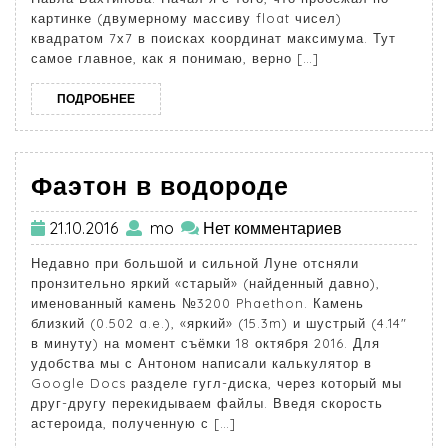
картинке (двумерному массиву float чисел)
квадратом 7х7 в поисках координат максимума. Тут
самое главное, как я понимаю, верно […]
ПОДРОБНЕЕ
Фаэтон в водороде
21.10.2016
mo
Нет комментариев
Недавно при большой и сильной Луне отсняли
пронзительно яркий «старый» (найденный давно),
именованный камень №3200 Phaethon. Камень
близкий (0.502 a.e.), «яркий» (15.3m) и шустрый (4.14″
в минуту) на момент съёмки 18 октября 2016. Для
удобства мы с Антоном написали калькулятор в
Google Docs разделе гугл-диска, через который мы
друг-другу перекидываем файлы. Введя скорость
астероида, полученную с […]