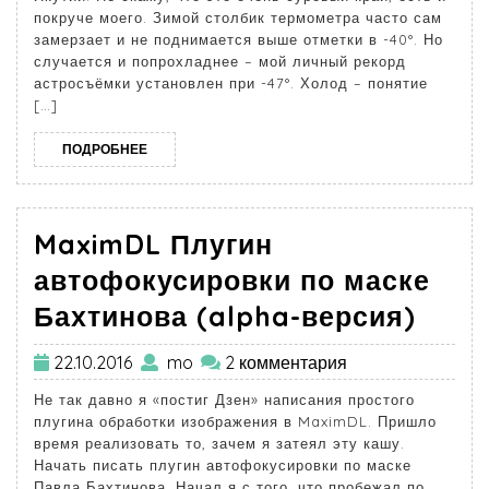
покруче моего. Зимой столбик термометра часто сам
замерзает и не поднимается выше отметки в -40°. Но
случается и попрохладнее – мой личный рекорд
астросъёмки установлен при -47°. Холод – понятие
[…]
ПОДРОБНЕЕ
MaximDL Плугин
автофокусировки по маске
Бахтинова (alpha-версия)
22.10.2016
mo
2 комментария
Не так давно я «постиг Дзен» написания простого
плугина обработки изображения в MaximDL. Пришло
время реализовать то, зачем я затеял эту кашу.
Начать писать плугин автофокусировки по маске
Павла Бахтинова. Начал я с того, что пробежал по