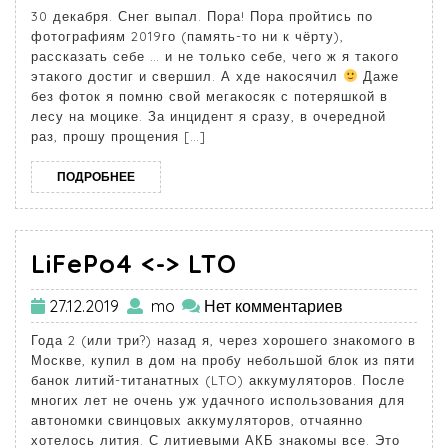
30 декабря. Снег выпал. Пора! Пора пройтись по
фотографиям 2019го (память-то ни к чёрту),
рассказать себе … и не только себе, чего ж я такого
этакого достиг и свершил. А хде накосячил
Даже
без фоток я помню свой мегакосяк с потеряшкой в
лесу на моцике. За инцидент я сразу, в очередной
раз, прошу прощения […]
ПОДРОБНЕЕ
LiFePo4 <-> LTO
27.12.2019
mo
Нет комментариев
Года 2 (или три?) назад я, через хорошего знакомого в
Москве, купил в дом на пробу небольшой блок из пяти
банок литий-титанатных (LTO) аккумуляторов. После
многих лет не очень уж удачного использования для
автономки свинцовых аккумуляторов, отчаянно
хотелось лития. С литиевыми АКБ знакомы все. Это