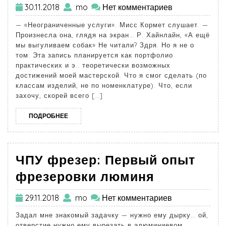
30.11.2018
mo
Нет комментариев
— «Неограниченные услуги». Мисс Кормет слушает. —
Произнесла она, глядя на экран… Р. Хайнлайн, «А ещё
мы выгуливаем собак» Не читали? Здря. Но я не о
том. Эта запись планируется как портфолио
практических и э.. теоретически возможных
достижений моей мастерской. Что я смог сделать (по
классам изделий, не по номенклатуре). Что, если
захочу, скорей всего […]
ПОДРОБНЕЕ
ЧПУ фрезер: Первый опыт
фрезеровки люминя
29.11.2018
mo
Нет комментариев
Задал мне знакомый задачку — нужно ему дырку… ой,
отверстие нужно ему вырезать в алюминиевом