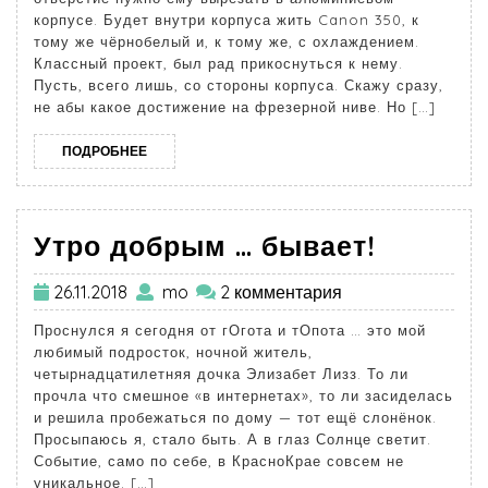
корпусе. Будет внутри корпуса жить Canon 350, к
тому же чёрнобелый и, к тому же, с охлаждением.
Классный проект, был рад прикоснуться к нему.
Пусть, всего лишь, со стороны корпуса. Скажу сразу,
не абы какое достижение на фрезерной ниве. Но […]
ПОДРОБНЕЕ
Утро добрым … бывает!
26.11.2018
mo
2 комментария
Проснулся я сегодня от гОгота и тОпота … это мой
любимый подросток, ночной житель,
четырнадцатилетняя дочка Элизабет Лизз. То ли
прочла что смешное «в интернетах», то ли засиделась
и решила пробежаться по дому — тот ещё слонёнок.
Просыпаюсь я, стало быть. А в глаз Солнце светит.
Событие, само по себе, в КрасноКрае совсем не
уникальное. […]