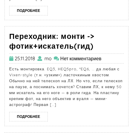
ПОДРОБНЕЕ
Переходник: монти ->
фотик+искатель(гид)
25.11.2018
mo
Нет комментариев
Есть монтировка. EQ3, HEQ5pro, *EQ6, … да любая с
Vixen-style (т.н. «узким») ласточкиным хвостом.
Обычно на ней телескоп на ЛХ. Но что, если телескоп
на паузе, а поснимать хочется? Ставим ЛХ, к нему 50
мм искатель на его ноге — в роли гида. На пластину
крепим фот, на него объектив и вуаля — мини-
астрограф! Первая […]
ПОДРОБНЕЕ