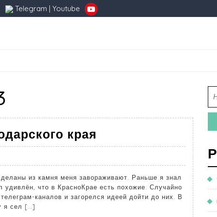
Telegram
|
Youtube
3
одарского края
Р
 сделаны из камня меня завораживают. Раньше я знал
л удивлён, что в КрасноКрае есть похожие. Случайно
телеграм-каналов и загорелся идеей дойти до них. В
 я сел […]