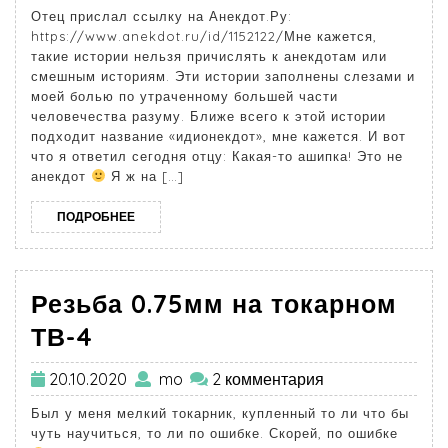
Отец прислал ссылку на Анекдот.Ру:
https://www.anekdot.ru/id/1152122/Мне кажется,
такие истории нельзя причислять к анекдотам или
смешным историям. Эти истории заполнены слезами и
моей болью по утраченному большей части
человечества разуму. Ближе всего к этой истории
подходит название «идионекдот», мне кажется. И вот
что я ответил сегодня отцу: Какая-то ашипка! Это не
анекдот
Я ж на […]
ПОДРОБНЕЕ
Резьба 0.75мм на токарном
ТВ-4
20.10.2020
mo
2 комментария
Был у меня мелкий токарник, купленный то ли что бы
чуть научиться, то ли по ошибке. Скорей, по ошибке