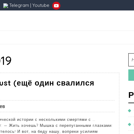
Telegram
|
Youtube
19
dust (ещё один свалился
Р
ев
ической истории с несколькими смертями с …
: — Жить хочешь? Мышка с перепуганными глазками:
елось! И вот, на беду нашу, вопреки усилиям