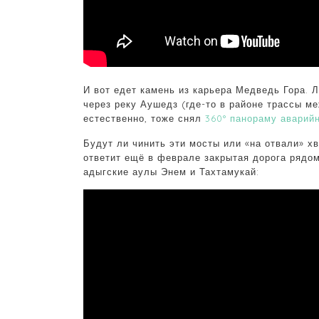
И вот едет камень из карьера Медведь Гора. 
через реку Аушедз (где-то в районе трассы м
естественно, тоже снял
360° панораму аварий
Будут ли чинить эти мосты или «на отвали» х
ответит ещё в феврале закрытая дорога рядо
адыгские аулы Энем и Тахтамукай: