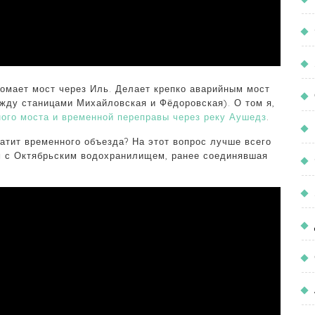
Ломает мост через Иль. Делает крепко аварийным мост
ежду станицами Михайловская и Фёдоровская). О том я,
ного моста и временной переправы через реку Аушедз
.
ватит временного объезда? На этот вопрос лучше всего
м с Октябрьским водохранилищем, ранее соединявшая