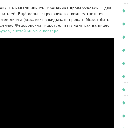
ей). Её начали чинить. Временная продержалась … два
нить её. Ещё больше грузовиков с камнем гнать из
 изделиями («ежами») закидывать провал. Может быть
 Сейчас Фёдоровский гидроузел выглядит как на видео
оузла, снятой мною
с коптера
.