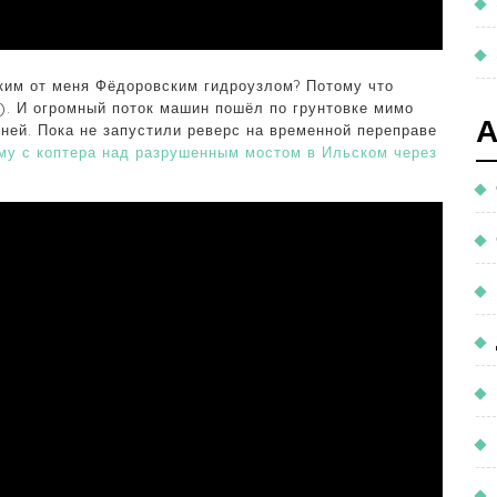
ким от меня Фёдоровским гидроузлом? Потому что
й). И огромный поток машин пошёл по грунтовке мимо
ней. Пока не запустили реверс на временной переправе
му с коптера над разрушенным мостом в Ильском через