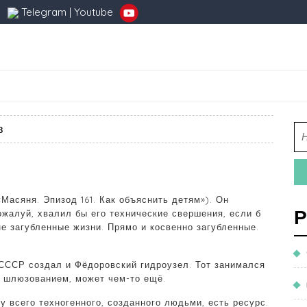
Telegram
|
Youtube
в
Масяня. Эпизод 161. Как объяснить детям»). Он
Р
ожалуй, хвалил бы его технические свершения, если б
е загубленные жизни. Прямо и косвенно загубленные.
 СССР создал и Фёдоровский гидроузел. Тот занимался
 шлюзованием, может чем-то ещё.
 у всего техногенного, созданного людьми, есть ресурс.