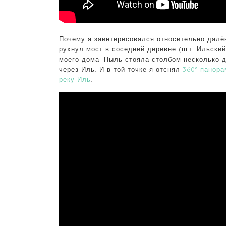
Почему я заинтересовался относительно далё
рухнул мост в соседней деревне (пгт. Ильски
моего дома. Пыль стояла столбом несколько д
через Иль. И в той точке я отснял
360° панора
реку Иль
.