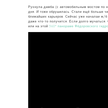
Рухнула дамба (с автомобильным мостом по н
дня. И тоже обрушилась. Стали ещё больше чи
ближайших карьеров. Сейчас уже началаи ж/б
даже что-то получится. Если долго мучаться.
или на этой
360° панораме Фёдоровского гидр