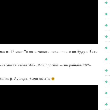
а от 17 мая. То есть чинить пока ничего не будут. Есть
ия моста через Иль. Мой прогноз — не раньше 2024.
ба на р. Аушедз, была смыта