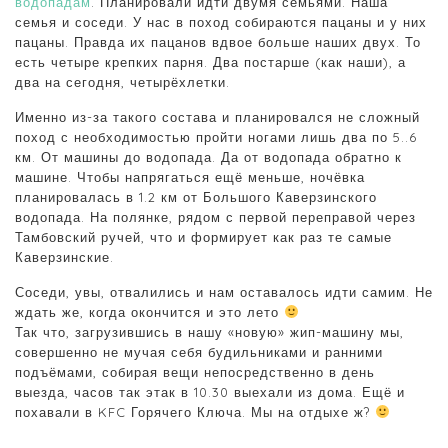
водопадам
. Планировали идти двумя семьями. Наша
семья и соседи. У нас в поход собираются пацаны и у них
пацаны. Правда их пацанов вдвое больше наших двух. То
есть четыре крепких парня. Два постарше (как наши), а
два на сегодня, четырёхлетки.
Именно из-за такого состава и планировался не сложный
поход с необходимостью пройти ногами лишь два по 5..6
км. От машины до водопада. Да от водопада обратно к
машине. Чтобы напрягаться ещё меньше, ночёвка
планировалась в 1.2 км от Большого Каверзинского
водопада. На полянке, рядом с первой переправой через
Тамбовский ручей, что и формирует как раз те самые
Каверзинские.
Соседи, увы, отвалились и нам оставалось идти самим. Не
ждать же, когда окончится и это лето
Так что, загрузившись в нашу «новую» жип-машину мы,
совершенно не мучая себя будильниками и ранними
подъёмами, собирая вещи непосредственно в день
выезда, часов так этак в 10.30 выехали из дома. Ещё и
похавали в KFC Горячего Ключа. Мы на отдыхе ж?