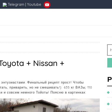
Telegram
|
Youtube
Toyota + Nissan +
Р
 энтузиастами. Финальный рецепт прост! Чтобы
ать, приварить, но не смешивать!): 635 кг ВАЗы, 110
и и совсем немного Тойоты! Поясню в картинках: