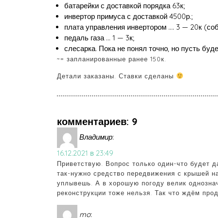
батарейки с доставкой порядка 63к;
инвертор примуса с доставкой 4500р.;
плата управления инвертором …. 3 — 20к (со
педаль газа … 1 — 3к;
слесарка. Пока не понял точно, но пусть буде
~= запланированные ранее 150к.
Детали заказаны. Ставки сделаны
комментариев: 9
Владимир
:
16.12.2021 в 23:49
Приветствую. Вопрос только один-что будет д
так-нужно средство передвижения с крышей на
уплывешь. А в хорошую погоду велик однознач
реконструкции тоже нельзя. Так что ждём про
mo
: