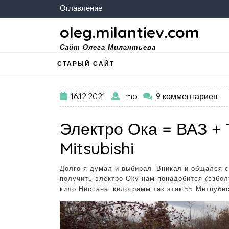
Оглавление
oleg.milantiev.com
Сайт Олега Милантьева
СТАРЫЙ САЙТ
16.12.2021
mo
9 комментариев
Электро Ока = ВАЗ + 
Mitsubishi
Долго я думал и выбирал. Вникал и общался с
получить электро Оку нам понадобится (взболт
кило Ниссана, килограмм так этак 55 Митцубис