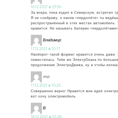
16.12.2021 в 23:56
За вчера, пока ездил в Северскую, встретил т
Я не соображу, о каком «пердолёте» ты ведёш
распространённый в этих местах автомобиль. 
нравится. Но называть балерин «пердолётами» 
Владимир
:
17.12.2021 в 10:17
Наоборот-такой формат нравится очень даже. 
поместилась. Тебе же ЭлектрОкака по большом
продолжение ЭлектроДвижа, ну и чтобы излиш
mo
:
17.12.2021 в 10:20
Совершенно верно! Нравится мне идея электро
вот хочу электромобиль.
В
:
18.12.2021 в 07:28