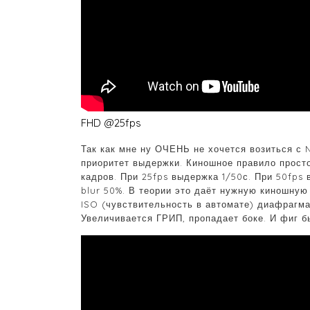
FHD @25fps
Так как мне ну ОЧЕНЬ не хочется возиться с 
приоритет выдержки. Киношное правило прост
кадров. При 25fps выдержка 1/50с. При 50fps
blur 50%. В теории это даёт нужную киношную 
ISO (чувствительность в автомате) диафрагма
Увеличивается ГРИП, пропадает боке. И фиг б