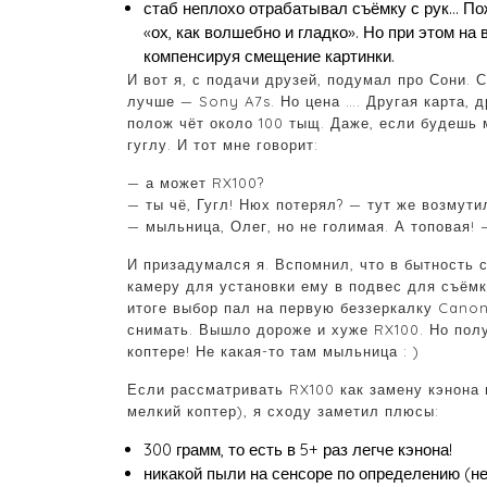
стаб неплохо отрабатывал съёмку с рук… Пож
«ох, как волшебно и гладко». Но при этом на
компенсируя смещение картинки.
И вот я, с подачи друзей, подумал про Сони. 
лучше — Sony A7s. Но цена …. Другая карта, д
полож чёт около 100 тыщ. Даже, если будешь м
гуглу. И тот мне говорит:
— а может RX100?
— ты чё, Гугл! Нюх потерял? — тут же возмути
— мыльница, Олег, но не голимая. А топовая! 
И призадумался я. Вспомнил, что в бытность 
камеру для установки ему в подвес для съёмки
итоге выбор пал на первую беззеркалку Canon
снимать. Вышло дороже и хуже RX100. Но пол
коптере! Не какая-то там мыльница : )
Если рассматривать RX100 как замену кэнона в
мелкий коптер), я сходу заметил плюсы:
300 грамм, то есть в 5+ раз легче кэнона!
никакой пыли на сенсоре по определению (н