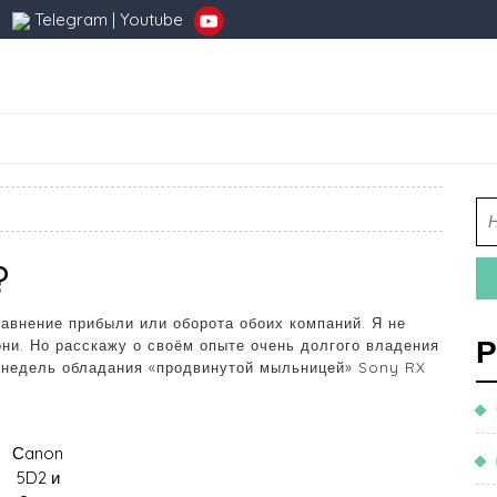
Telegram
|
Youtube
?
авнение прибыли или оборота обоих компаний. Я не
Р
они. Но расскажу о своём опыте очень долгого владения
 недель обладания «продвинутой мыльницей» Sony RX
Сanon
5D2 и