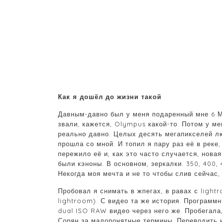
Как я дошёл до жизни такой
Давным-давно был у меня подаренный мне 6 М
звали, кажется, Olympus какой-то. Потом у 
реально давно. Целых десять мегапикселей лю
прошла со мной. И топил я пару раз её в реке,
пережило её и, как это часто случается, нов
были кэноны. В основном, зеркалки. 350, 400, 
Некогда моя мечта и не то чтобы слив сейчас, 
Пробовал я снимать в жпегах, в равах с light
lightroom). С видео та же история. Программ
dual ISO RAW видео через него же. Пробегала
Сорян за малопонятные термины. Переводить н