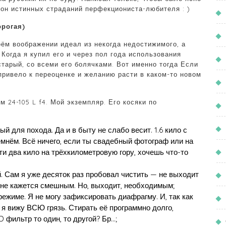
лон истинных страданий перфекциониста-любителя : )
орогая)
оём воображении идеал из некогда недостижимого, а
Когда я купил его и через пол года использования
старый, со всеми его болячками. Вот именно тогда Если
 привело к переоценке и желанию расти в каком-то новом
 24-105 L f4. Мой экземпляр. Его косяки по
й для похода. Да и в быту не слабо весит. 1.6 кило с
мнём. Всё ничего, если ты свадебный фотограф или на
ти два кило на трёхкилометровую гору, хочешь что-то
. Сам я уже десяток раз пробовал чистить — не выходит
мне кажется смешным. Но, выходит, необходимым;
режиме. Я не могу зафиксировать диафрагму. И, так как
 я вижу ВСЮ грязь. Стирать её программно долго,
 фильтр то один, то другой? Бр…;