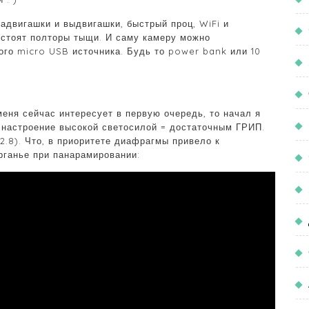
Задвигашки и выдвигашки, быстрый проц, WiFi и
и стоят полторы тыщи. И саму камеру можно
ого micro USB источника. Будь то power bank или 10
меня сейчас интересует в первую очередь, то начал я
ё настроение высокой светосилой = достаточным ГРИП.
f2.8). Что, в приоритете диафрагмы привело к
рганье при панарамировании: