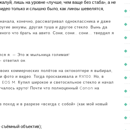
алуй, лишь на уровне «лучше, чем ваще без стаба», а не
 видео только и слышно было, как линзы шевелятся,
Сначала, конечно, рассматривал одноклассника и даже
ругие аккумы, другая туша и другое стекло. Вынь да
ного что брать на авито. Сони, сони… сони…. твердил я
лся я. — Это ж мыльница голимая!
— ответил он.
своих коммерческих полётов на октокоптере я выбирал,
 фото и видео. Тогда проскакивала и RX100. Но, в
 EOS M. Купил широкое и светосильное стекло и начал
учалось круто! Почти что полноценный Canon на
 поход и в разрезе «всегда с собой» (как мой новый
е съёмный объектив);