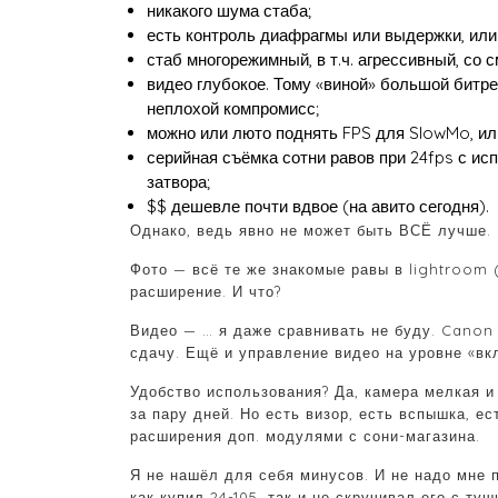
никакого шума стаба;
есть контроль диафрагмы или выдержки, или
стаб многорежимный, в т.ч. агрессивный, со 
видео глубокое. Тому «виной» большой битрей
неплохой компромисс;
можно или люто поднять FPS для SlowMo, или с
серийная съёмка сотни равов при 24fps с ис
затвора;
$$ дешевле почти вдвое (на авито сегодня).
Однако, ведь явно не может быть ВСЁ лучше. Ч
Фото — всё те же знакомые равы в lightroom (
расширение. И что?
Видео — … я даже сравнивать не буду. Canon
сдачу. Ещё и управление видео на уровне «вк
Удобство использования? Да, камера мелкая и 
за пару дней. Но есть визор, есть вспышка, е
расширения доп. модулями с сони-магазина.
Я не нашёл для себя минусов. И не надо мне 
как купил 24-105, так и не скручивал его с туши