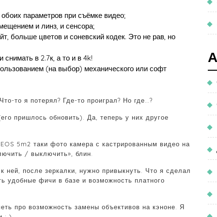
 обоих параметров при съёмке видео;
смещением и линз, и сенсора;
т, больше цветов и соневский кодек. Это не рав, но
нимать в 2.7к, а то и в 4k!
пользованием (на выбор) механического или софт
то-то я потерял? Где-то проиграл? Но где…?
его пришлось обновить). Да, теперь у них другое
 EOS 5m2 таки фото камера с кастрированным видео на
лючить / выключить», блин.
к ней, после зеркалки, нужно привыкнуть. Что я сделал
сть удобные фичи в базе и возможность платного
петь про возможность замены объективов на кэноне. Я
 : )