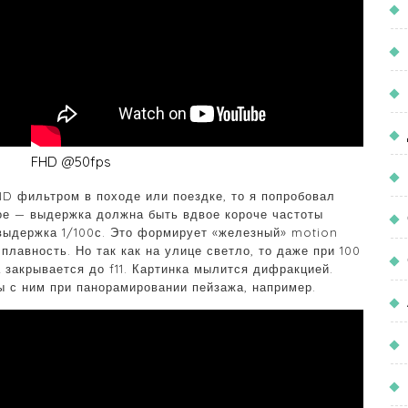
FHD @50fps
ND фильтром в походе или поездке, то я попробовал
ое — выдержка должна быть вдвое короче частоты
 выдержка 1/100с. Это формирует «железный» motion
плавность. Но так как на улице светло, то даже при 100
 закрывается до f11. Картинка мылится дифракцией.
ы с ним при панорамировании пейзажа, например.