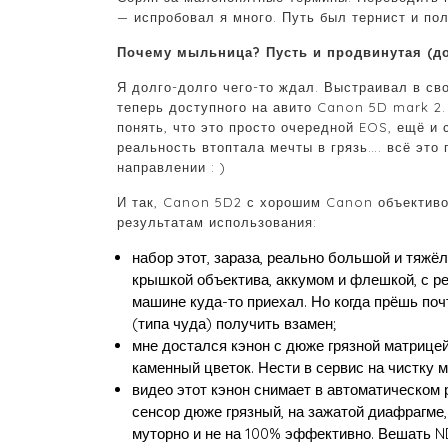
— испробовал я много. Путь был тернист и по
Почему мыльница? Пусть и продвинутая (д
Я долго-долго чего-то ждал. Выстраивал в св
теперь доступного на авито Canon 5D mark 2. 
понять, что это просто очередной EOS, ещё и 
реальность втоптала мечты в грязь…. всё это
направлении : )
И так, Canon 5D2 с хорошим Canon объективом
результатам использования:
набор этот, зараза, реально большой и тяжёлы
крышкой объектива, аккумом и флешкой, с ре
машине куда-то приехал. Но когда прёшь поч
(типа чуда) получить взамен;
мне достался кэнон с дюже грязной матрицей
каменный цветок. Нести в сервис на чистку 
видео этот кэнон снимает в автоматическом 
сенсор дюже грязный, на зажатой диафрагме,
муторно и не на 100% эффективно. Вешать ND