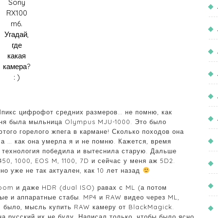
Sony
RX100
m6.
Угадай,
где
какая
камера?
: )
пикс цифрофот средних размеров… не помню, как
меня была мыльница Olympus MJU-1000. Это было
того горелого жпега в кармане! Сколько походов она
 а … как она умерла я и не помню. Кажется, время
ая технология победила и вытеснила старую. Дальше
450, 1000, EOS M, 1100, 7D и сейчас у меня аж 5D2.
но уже не так актуален, как 10 лет назад
room и даже HDR (dual ISO) равах с ML (а потом
ные и аппаратные стабы. MP4 и RAW видео через ML,
, было, мысль купить RAW камеру от BlackMagick.
а русский их не буду. Написал только, чтобы было ясно