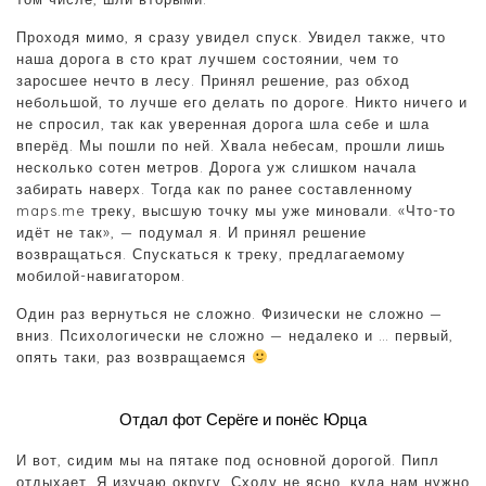
Проходя мимо, я сразу увидел спуск. Увидел также, что
наша дорога в сто крат лучшем состоянии, чем то
заросшее нечто в лесу. Принял решение, раз обход
небольшой, то лучше его делать по дороге. Никто ничего и
не спросил, так как уверенная дорога шла себе и шла
вперёд. Мы пошли по ней. Хвала небесам, прошли лишь
несколько сотен метров. Дорога уж слишком начала
забирать наверх. Тогда как по ранее составленному
maps.me треку, высшую точку мы уже миновали. «Что-то
идёт не так», — подумал я. И принял решение
возвращаться. Спускаться к треку, предлагаемому
мобилой-навигатором.
Один раз вернуться не сложно. Физически не сложно —
вниз. Психологически не сложно — недалеко и … первый,
опять таки, раз возвращаемся
Отдал фот Серёге и понёс Юрца
И вот, сидим мы на пятаке под основной дорогой. Пипл
отдыхает. Я изучаю округу. Сходу не ясно, куда нам нужно