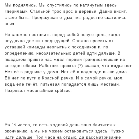
Мы поднялись. Мы спустились по натянутым здесь
«перилам». Стальной трос врос в деревья. Давно висит,
стало быть. Предвкушая отдых, мы радостно скатились
вниз.
Не сложно поставить перед собой новую цель, когда
неудачно достиг предыдущей. Сложно просить от
уставшей команды неопытных походников и, по
определению, необязательных детей идти дальше. В
пшадском приюте нас ждал первый грандиознейший на
сегодня облом. Работник приюта (?) сказал, что
воды нет
.
Нет её в роднике у дома. Нет её в водопаде выше дома.
Её нет по пути к Красной речке. И в самой речке, мол,
вода еле течёт, питьевая попадается лишь местами.
Назревал масштабный крЫзис.
Уж 16 часов, то есть ходовой день явно близится к
окончанию, а мы не можем остановиться здесь. Нужно
идти дальше! Пол часа на отдых, да рассматривание