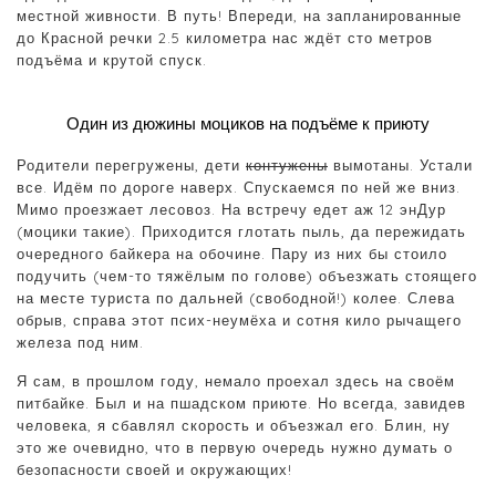
местной живности. В путь! Впереди, на запланированные
до Красной речки 2.5 километра нас ждёт сто метров
подъёма и крутой спуск.
Один из дюжины моциков на подъёме к приюту
Родители перегружены, дети
контужены
вымотаны. Устали
все. Идём по дороге наверх. Спускаемся по ней же вниз.
Мимо проезжает лесовоз. На встречу едет аж 12 энДур
(моцики такие). Приходится глотать пыль, да пережидать
очередного байкера на обочине. Пару из них бы стоило
подучить (чем-то тяжёлым по голове) объезжать стоящего
на месте туриста по дальней (свободной!) колее. Слева
обрыв, справа этот псих-неумёха и сотня кило рычащего
железа под ним.
Я сам, в прошлом году, немало проехал здесь на своём
питбайке. Был и на пшадском приюте. Но всегда, завидев
человека, я сбавлял скорость и объезжал его. Блин, ну
это же очевидно, что в первую очередь нужно думать о
безопасности своей и окружающих!