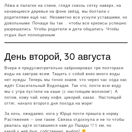
Лёжа в палатке на спине, глядя сквозь сетку наверх, на
качающиеся деревья на фоне звёзд, мы болтали с
родителями ещё час. Незаметно все уснули уставшими, но
довольными. Почаще бы так … чтобы все кризисы успешно
разрешались. Чтобы родители и дети общались. Чтобы
отдых был полноценным.
День второй, 30 августа
Вчера я предусмотрительно забронировал три полторахи
воды на завтрак всем. Тащить с собой вниз много воды
нет нужды. Теперь мы точно знаем, что через час хода нас
ждёт Спасительный Водопадик. Так что, почти всю воду
мы с утра пустили на каши (с настоящим молоком!). А
потом, кому чай, кому кофе, цикорий, какао… Настоящий
оттяг, начало второго дня похода на море!
За ночь, ожидаемо, нога у Юрца почти пришла в норму.
Растяжения — они такие. Связка отдохнула и не то чтобы
рвалась идти оставшиеся нам до Пшады 17.5 км, но …
какой у неё был, собственно, выбор?