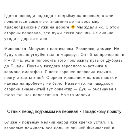
Где-то посреди подхода к подъёму на перевал, стали
появляться заметные, знаменитые на весь мир,
КрасноКрайские лужи на дороге
Мы ждали их. С этой
стороны перевала, все лужи легко обошли, не сильно
уходя с дороги в лес.
Минералка. Монумент партизанам. Развилка, домики. Не
буду сильно углубляться в маршрут. Он чётко прочерчен в
MAPS.ME, если попросить того проложить путь от Дубравы
до Пшады. Почти у каждого взрослого участника в
кармане смартфон. Я всех заранее попросил скачать
прогу и карты к ней. С ориентированием на местности и
намёка на проблему не было. Разве что, на пшадской
стороне знаменитый тут ориентир — Дуб — обозначен в
maps.me, как велостоянка. Но это мелочи.
Отдых перед подъёмом на перевал к Пшадскому приюту
Ближе к подъёму мелкий народ уже крепко устал. На
взрослых ложилось всё больше лишней физической и