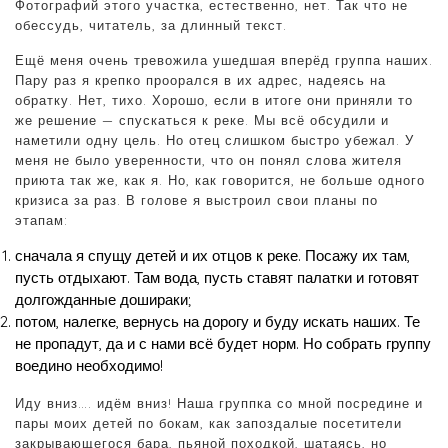
Фотографий этого участка, естественно, нет. Так что не
обессудь, читатель, за длинный текст.
Ещё меня очень тревожила ушедшая вперёд группа наших.
Пару раз я крепко проорался в их адрес, надеясь на
обратку. Нет, тихо. Хорошо, если в итоге они приняли то
же решение — спускаться к реке. Мы всё обсудили и
наметили одну цель. Но отец слишком быстро убежал. У
меня не было уверенности, что он понял слова жителя
приюта так же, как я. Но, как говорится, не больше одного
кризиса за раз. В голове я выстроил свои планы по
этапам:
сначала я спущу детей и их отцов к реке. Посажу их там,
пусть отдыхают. Там вода, пусть ставят палатки и готовят
долгожданные дошираки;
потом, налегке, вернусь на дорогу и буду искать наших. Те
не пропадут, да и с нами всё будет норм. Но собрать группу
воедино необходимо!
Иду вниз…. идём вниз! Наша группка со мной посредине и
пары моих детей по бокам, как запоздалые посетители
закрывающегося бара, пьяной походкой, шатаясь, но