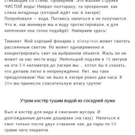
стекающие со стены. Проверяем. Это жалкие струйки
ЧИСТОЙ воды! Набрал полтораху, та прозрачная, как
слеза младенца (который ждёт нас в лагере).
Попробовали — вода. Пытаюсь напиться и не получается.
Что ж, как минимум мы и воду протестировали, и для
кипячения она точно подойдёт. Набираем здесь!
Темнеет. Мой хороший фонарик с aliexpress может светить
рассеянным светом. Но может одновременно и
концентрировать свет на выбранном объекте. Жаль он не
может за нас нести воду. Небольшой подъём в 70 метров
на эти 3.4 километра до лагеря мы … хотел бы я сказать,
что делаем легко и непринуждённо. Нет, мы таки
преодолеваем! Нас не было в лагере ровно два часа. К
20ч мы принесли спасительную влагу группе!
Утром костёр тушим водой из соседней лужи
Был и костёр для вида и сжигания мусора. И
долгожданные детьми дошираки (на газу). Напиться я
смог только после двух стаканов чая, да пары по 50
грамм чего покрепче.