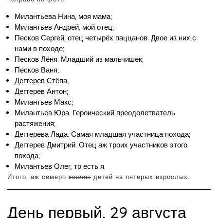
Милантьева Нина, моя мама;
Милантьев Андрей, мой отец;
Песков Сергей, отец четырёх паццанов. Двое из них с
нами в походе;
Песков Лёня. Младший из мальчишек;
Песков Ваня;
Дегтерев Стёпа;
Дегтерев Антон;
Милантьев Макс;
Милантьев Юра. Героический преодолетватель
растяжения;
Дегтерева Лада. Самая младшая участница похода;
Дегтерев Дмитрий. Отец аж троих участников этого
похода;
Милантьев Олег, то есть я.
Итого, аж семеро
козлят
детей на пятерых взрослых.
День первый, 29 августа