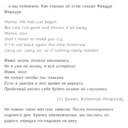
… и мы побежали. Как хорошо об этом сказал Фредди
Меркури:
Mama, life had just begun
But now I’ve gone and thrown it all away
Mama, ooo
Didn’t mean to make you cry
If I’m not back again this time tomorrow
Carry on, carry on, as if nothing really matters
Мама, жизнь только начиналась
Но я уже не жилец, я всё испортил
Мама, оооо
Не хотел чтобы ты плакала
Если я завтра в это время не вернусь
Продолжай вести себя будто ничего не случилось
(C) Queen, Bohemian Rhapsody
Не помню таких жёстких забегов. После полноценного
ходового дня. Крепко обезвоженные, мы неслись по
дороге, изредка поглядывая на реку.