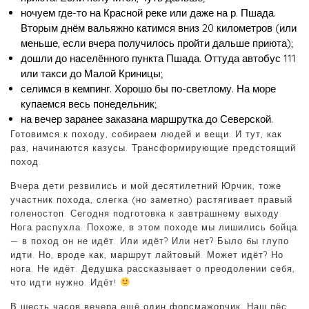
ночуем где-то на Красной реке или даже на р. Пшада.
Вторым днём вальяжно катимся вниз 20 километров (или
меньше, если вчера получилось пройти дальше приюта);
дошли до населённого пункта Пшада. Оттуда автобус 111
или такси до Малой Криницы;
селимся в кемпинг. Хорошо бы по-светлому. На море
купаемся весь понедельник;
на вечер заранее заказана маршрутка до Северской.
Готовимся к походу, собираем людей и вещи. И тут, как
раз, начинаются казусы. Трансформирующие предстоящий
поход.
Вчера дети резвились и мой десятилетний Юрчик, тоже
участник похода, слегка (но заметно) растягивает правый
голеностоп. Сегодня подготовка к завтрашнему выходу.
Нога распухла. Похоже, в этом походе мы лишились бойца
— в поход он не идёт. Или идёт? Или нет? Было бы глупо
идти. Но, вроде как, маршрут лайтовый. Может идёт? Но
нога. Не идёт. Дедушка рассказывает о преодолении себя,
что идти нужно. Идёт!
В шесть часов вечера ещё один форсмажорчик. Наш пёс,