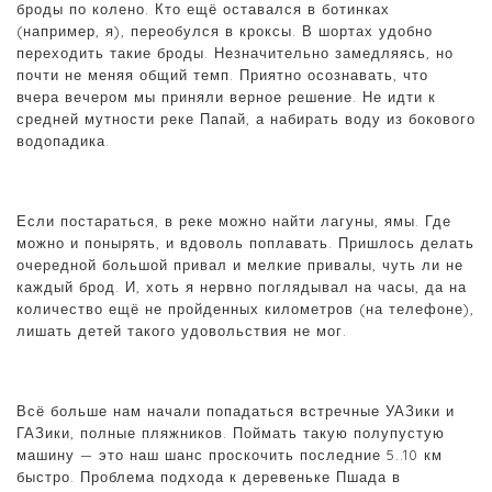
броды по колено. Кто ещё оставался в ботинках
(например, я), переобулся в кроксы. В шортах удобно
переходить такие броды. Незначительно замедляясь, но
почти не меняя общий темп. Приятно осознавать, что
вчера вечером мы приняли верное решение. Не идти к
средней мутности реке Папай, а набирать воду из бокового
водопадика.
Если постараться, в реке можно найти лагуны, ямы. Где
можно и понырять, и вдоволь поплавать. Пришлось делать
очередной большой привал и мелкие привалы, чуть ли не
каждый брод. И, хоть я нервно поглядывал на часы, да на
количество ещё не пройденных километров (на телефоне),
лишать детей такого удовольствия не мог.
Всё больше нам начали попадаться встречные УАЗики и
ГАЗики, полные пляжников. Поймать такую полупустую
машину — это наш шанс проскочить последние 5..10 км
быстро. Проблема подхода к деревеньке Пшада в