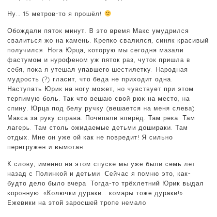
Ну… 15 метров-то я прошёл!
Обождали пяток минут. В это время Макс умудрился
свалиться жо на камень. Крепко свалился, синяк красивый
получился. Нога Юрца, которую мы сегодня мазали
фастумом и нурофеном уж пяток раз, чуток пришла в
себя, пока я утешал упавшего шестилетку. Народная
мудрость (?) гласит, что беда не приходит одна.
Наступать Юрик на ногу может, но чувствует при этом
терпимую боль. Так что вешаю свой рюк на место, на
спину. Юрца под белу ручку (вешается на меня слева).
Макса за руку справа. Почёпали вперёд. Там река. Там
лагерь. Там столь ожидаемые детьми дошираки. Там
отдых. Мне он уже ой как не повредит! Я сильно
перегружен и вымотан.
К слову, именно на этом спуске мы уже были семь лет
назад с Полинкой и детьми. Сейчас я помню это, как-
будто дело было вчера. Тогда-то трёхлетний Юрик выдал
коронную: «Колючки дураки… комары тоже дураки!».
Ежевики на этой заросшей тропе немало!