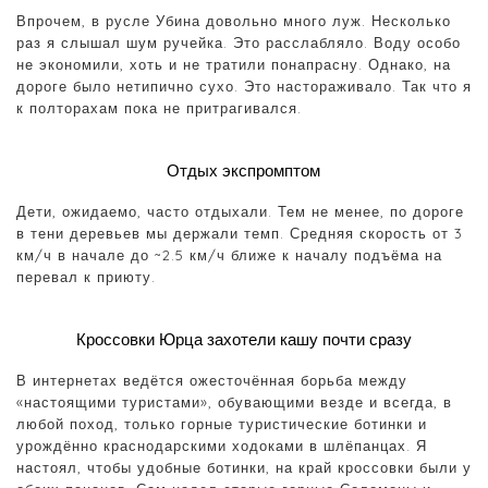
Впрочем, в русле Убина довольно много луж. Несколько
раз я слышал шум ручейка. Это расслабляло. Воду особо
не экономили, хоть и не тратили понапрасну. Однако, на
дороге было нетипично сухо. Это настораживало. Так что я
к полторахам пока не притрагивался.
Отдых экспромптом
Дети, ожидаемо, часто отдыхали. Тем не менее, по дороге
в тени деревьев мы держали темп. Средняя скорость от 3
км/ч в начале до ~2.5 км/ч ближе к началу подъёма на
перевал к приюту.
Кроссовки Юрца захотели кашу почти сразу
В интернетах ведётся ожесточённая борьба между
«настоящими туристами», обувающими везде и всегда, в
любой поход, только горные туристические ботинки и
урождённо краснодарскими ходоками в шлёпанцах. Я
настоял, чтобы удобные ботинки, на край кроссовки были у