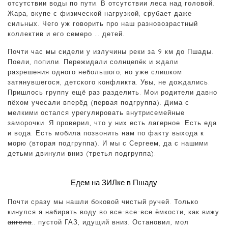
отсутствии воды по пути. В отсутствии леса над головой.
Жара, вкупе с физической нагрузкой, срубает даже
сильных. Чего уж говорить про наш разновозрастный
коллектив и его семеро … детей.
Почти час мы сидели у излучины реки за 9 км до Пшады.
Поели, попили. Пережидали солнцепёк и ждали
разрешения одного небольшого, но уже слишком
затянувшегося, детского конфликта. Увы, не дождались.
Пришлось группу ещё раз разделить. Мои родители давно
пёхом учесали вперёд (первая подгруппа). Дима с
мелкими остался урегулировать внутрисемейные
заморочки. Я проверил, что у них есть лагерное. Есть еда
и вода. Есть мобила позвонить нам по факту выхода к
морю (вторая подгруппа). И мы с Сергеем, да с нашими
детьми двинули вниз (третья подгруппа).
Едем на ЗИЛке в Пшаду
Почти сразу мы нашли боковой чистый ручей. Только
кинулся я набирать воду во все-все-все ёмкости, как вижу
ангела
.. пустой ГАЗ, идущий вниз. Остановил, мол