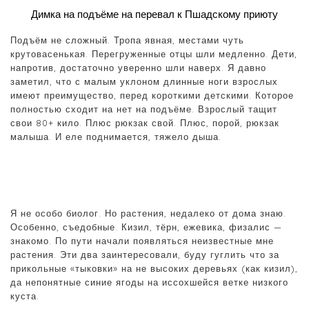
Димка на подъёме на перевал к Пшадскому приюту
Подъём не сложный. Тропа явная, местами чуть
крутовасенькая. Перегруженные отцы шли медленно. Дети,
напротив, достаточно уверенно шли наверх. Я давно
заметил, что с малым уклоном длинные ноги взрослых
имеют преимущество, перед короткими детскими. Которое
полностью сходит на нет на подъёме. Взрослый тащит
свои 80+ кило. Плюс рюкзак свой. Плюс, порой, рюкзак
малыша. И еле поднимается, тяжело дыша.
Я не особо биолог. Но растения, недалеко от дома знаю.
Особенно, съедобные. Кизил, тёрн, ежевика, физалис —
знакомо. По пути начали появляться неизвестные мне
растения. Эти два заинтересовали, буду гуглить что за
прикольные «тыковки» на не высоких деревьях (как кизил),
да непонятные синие ягоды на иссохшейся ветке низкого
куста.