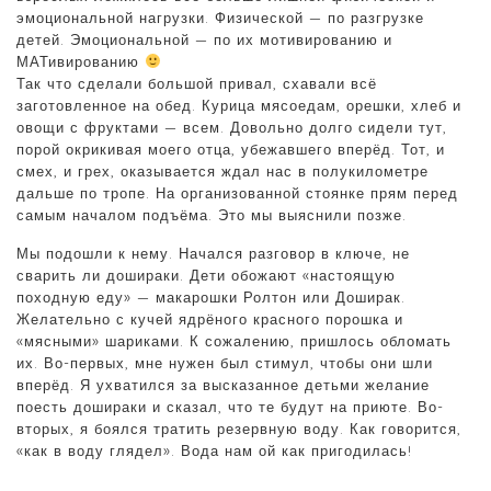
эмоциональной нагрузки. Физической — по разгрузке
детей. Эмоциональной — по их мотивированию и
МАТивированию
Так что сделали большой привал, схавали всё
заготовленное на обед. Курица мясоедам, орешки, хлеб и
овощи с фруктами — всем. Довольно долго сидели тут,
порой окрикивая моего отца, убежавшего вперёд. Тот, и
смех, и грех, оказывается ждал нас в полукилометре
дальше по тропе. На организованной стоянке прям перед
самым началом подъёма. Это мы выяснили позже.
Мы подошли к нему. Начался разговор в ключе, не
сварить ли дошираки. Дети обожают «настоящую
походную еду» — макарошки Ролтон или Доширак.
Желательно с кучей ядрёного красного порошка и
«мясными» шариками. К сожалению, пришлось обломать
их. Во-первых, мне нужен был стимул, чтобы они шли
вперёд. Я ухватился за высказанное детьми желание
поесть дошираки и сказал, что те будут на приюте. Во-
вторых, я боялся тратить резервную воду. Как говорится,
«как в воду глядел». Вода нам ой как пригодилась!