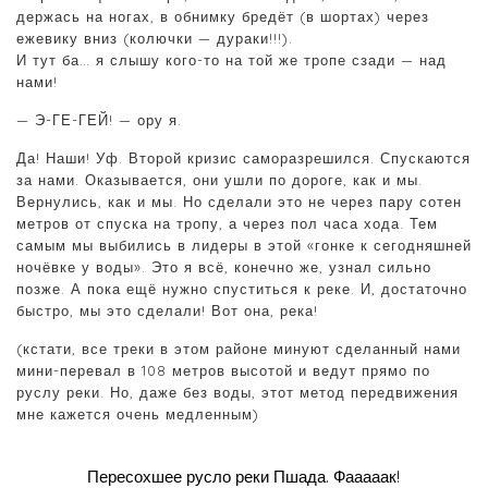
держась на ногах, в обнимку бредёт (в шортах) через
ежевику вниз (колючки — дураки!!!).
И тут ба… я слышу кого-то на той же тропе сзади — над
нами!
— Э-ГЕ-ГЕЙ! — ору я.
Да! Наши! Уф. Второй кризис саморазрешился. Спускаются
за нами. Оказывается, они ушли по дороге, как и мы.
Вернулись, как и мы. Но сделали это не через пару сотен
метров от спуска на тропу, а через пол часа хода. Тем
самым мы выбились в лидеры в этой «гонке к сегодняшней
ночёвке у воды». Это я всё, конечно же, узнал сильно
позже. А пока ещё нужно спуститься к реке. И, достаточно
быстро, мы это сделали! Вот она, река!
(кстати, все треки в этом районе минуют сделанный нами
мини-перевал в 108 метров высотой и ведут прямо по
руслу реки. Но, даже без воды, этот метод передвижения
мне кажется очень медленным)
Пересохшее русло реки Пшада. Фааааак!