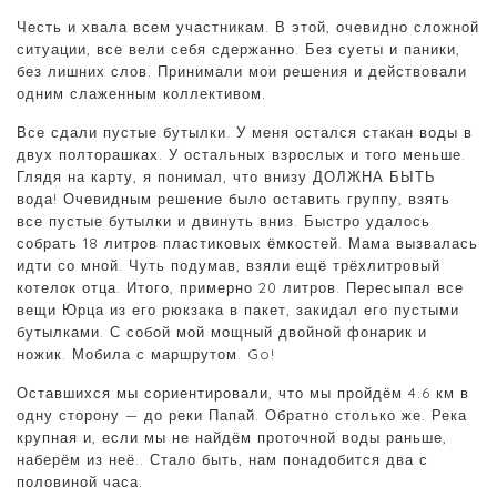
Честь и хвала всем участникам. В этой, очевидно сложной
ситуации, все вели себя сдержанно. Без суеты и паники,
без лишних слов. Принимали мои решения и действовали
одним слаженным коллективом.
Все сдали пустые бутылки. У меня остался стакан воды в
двух полторашках. У остальных взрослых и того меньше.
Глядя на карту, я понимал, что внизу ДОЛЖНА БЫТЬ
вода! Очевидным решение было оставить группу, взять
все пустые бутылки и двинуть вниз. Быстро удалось
собрать 18 литров пластиковых ёмкостей. Мама вызвалась
идти со мной. Чуть подумав, взяли ещё трёхлитровый
котелок отца. Итого, примерно 20 литров. Пересыпал все
вещи Юрца из его рюкзака в пакет, закидал его пустыми
бутылками. С собой мой мощный двойной фонарик и
ножик. Мобила с маршрутом. Go!
Оставшихся мы сориентировали, что мы пройдём 4.6 км в
одну сторону — до реки Папай. Обратно столько же. Река
крупная и, если мы не найдём проточной воды раньше,
наберём из неё.. Стало быть, нам понадобится два с
половиной часа.