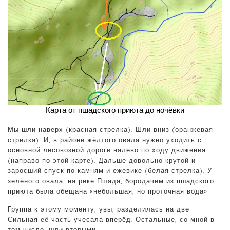
Карта от пшадского приюта до ночёвки
Мы шли наверх (красная стрелка). Шли вниз (оранжевая
стрелка). И, в районе жёлтого овала нужно уходить с
основной лесовозной дороги налево по ходу движения
(направо по этой карте). Дальше довольно крутой и
заросший спуск по камням и ежевике (белая стрелка). У
зелёного овала, на реке Пшада, бородачём из пшадского
приюта была обещана «небольшая, но проточная вода».
Группа к этому моменту, увы, разделилась на две.
Сильная её часть учесала вперёд. Остальные, со мной в
том числе, шли вторыми.