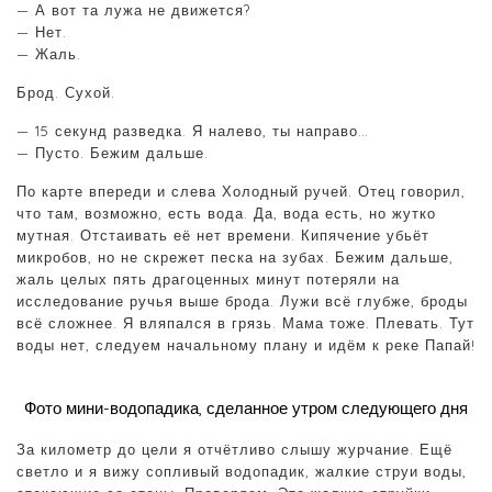
— А вот та лужа не движется?
— Нет.
— Жаль.
Брод. Сухой.
— 15 секунд разведка. Я налево, ты направо…
— Пусто. Бежим дальше.
По карте впереди и слева Холодный ручей. Отец говорил,
что там, возможно, есть вода. Да, вода есть, но жутко
мутная. Отстаивать её нет времени. Кипячение убьёт
микробов, но не скрежет песка на зубах. Бежим дальше,
жаль целых пять драгоценных минут потеряли на
исследование ручья выше брода. Лужи всё глубже, броды
всё сложнее. Я вляпался в грязь. Мама тоже. Плевать. Тут
воды нет, следуем начальному плану и идём к реке Папай!
Фото мини-водопадика, сделанное утром следующего дня
За километр до цели я отчётливо слышу журчание. Ещё
светло и я вижу сопливый водопадик, жалкие струи воды,