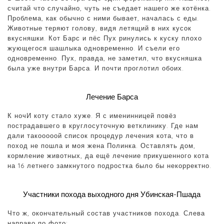
считай что случайно, чуть не съедает нашего же котёнка.
Проблема, как обычно с ними бывает, началась с еды.
Животные теряют голову, видя летящий в них кусок
вкусняшки. Кот Барс и пёс Пух ринулись к куску плохо
жующегося шашлыка одновременно. И съели его
одновременно. Пух, правда, не заметил, что вкусняшка
была уже внутри Барса. И почти проглотил обоих.
Лечение Барса
К ночИ коту стало хуже. Я с именинницей повёз
пострадавшего в круглосуточную ветклинику. Где нам
дали такооооой список процедур лечения кота, что в
поход не пошла и моя жена Полинка. Оставлять дом,
кормление животных, да ещё лечение прикушенного кота
на 16 летнего замкнутого подростка было бы некорректно.
Участники похода выходного дня Убинская-Пшада
Что ж, окончательный состав участников похода. Слева
направо по фото: