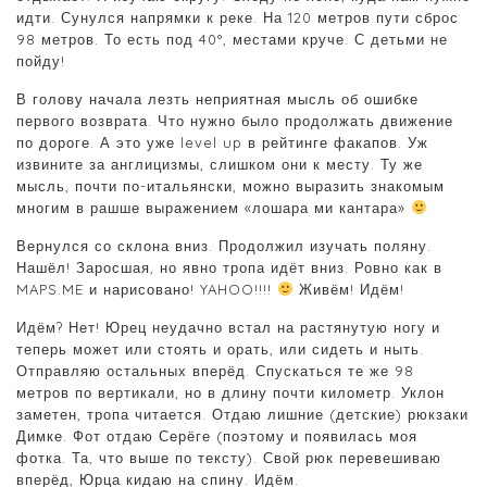
идти. Сунулся напрямки к реке. На 120 метров пути сброс
98 метров. То есть под 40°, местами круче. С детьми не
пойду!
В голову начала лезть неприятная мысль об ошибке
первого возврата. Что нужно было продолжать движение
по дороге. А это уже level up в рейтинге факапов. Уж
извините за англицизмы, слишком они к месту. Ту же
мысль, почти по-итальянски, можно выразить знакомым
многим в рашше выражением «лошара ми кантара»
Вернулся со склона вниз. Продолжил изучать поляну.
Нашёл! Заросшая, но явно тропа идёт вниз. Ровно как в
MAPS.ME и нарисовано! YAHOO!!!!
Живём! Идём!
Идём? Нет! Юрец неудачно встал на растянутую ногу и
теперь может или стоять и орать, или сидеть и ныть.
Отправляю остальных вперёд. Спускаться те же 98
метров по вертикали, но в длину почти километр. Уклон
заметен, тропа читается. Отдаю лишние (детские) рюкзаки
Димке. Фот отдаю Серёге (поэтому и появилась моя
фотка. Та, что выше по тексту). Свой рюк перевешиваю
вперёд, Юрца кидаю на спину. Идём.