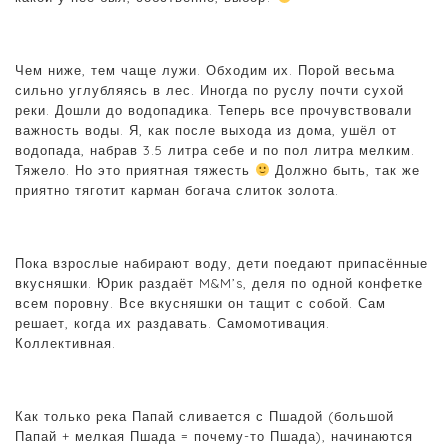
Чем ниже, тем чаще лужи. Обходим их. Порой весьма
сильно углубляясь в лес. Иногда по руслу почти сухой
реки. Дошли до водопадика. Теперь все прочувствовали
важность воды. Я, как после выхода из дома, ушёл от
водопада, набрав 3.5 литра себе и по пол литра мелким.
Тяжело. Но это приятная тяжесть
Должно быть, так же
приятно тяготит карман богача слиток золота.
Пока взрослые набирают воду, дети поедают припасённые
вкусняшки. Юрик раздаёт M&M’s, деля по одной конфетке
всем поровну. Все вкусняшки он тащит с собой. Сам
решает, когда их раздавать. Самомотивация.
Коллективная.
Как только река Папай сливается с Пшадой (большой
Папай + мелкая Пшада = почему-то Пшада), начинаются