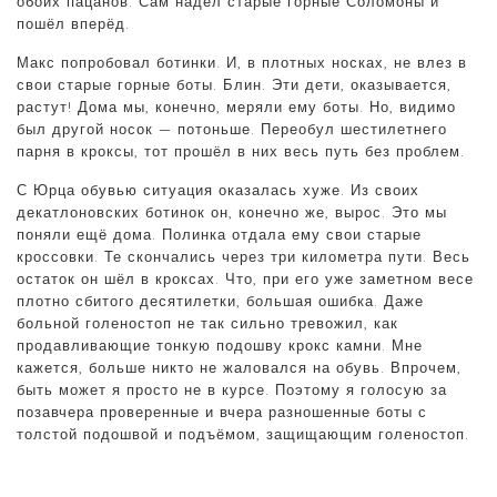
обоих пацанов. Сам надел старые горные Соломоны и
пошёл вперёд.
Макс попробовал ботинки. И, в плотных носках, не влез в
свои старые горные боты. Блин. Эти дети, оказывается,
растут! Дома мы, конечно, меряли ему боты. Но, видимо
был другой носок — потоньше. Переобул шестилетнего
парня в кроксы, тот прошёл в них весь путь без проблем.
С Юрца обувью ситуация оказалась хуже. Из своих
декатлоновских ботинок он, конечно же, вырос. Это мы
поняли ещё дома. Полинка отдала ему свои старые
кроссовки. Те скончались через три километра пути. Весь
остаток он шёл в кроксах. Что, при его уже заметном весе
плотно сбитого десятилетки, большая ошибка. Даже
больной голеностоп не так сильно тревожил, как
продавливающие тонкую подошву крокс камни. Мне
кажется, больше никто не жаловался на обувь. Впрочем,
быть может я просто не в курсе. Поэтому я голосую за
позавчера проверенные и вчера разношенные боты с
толстой подошвой и подъёмом, защищающим голеностоп.