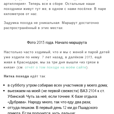
артиллерия». Теперь все в сборе. Остальные наши
походники живут тут же, в одном с нами посёлке. В паре
километров от нас.
Задумка похода не уникальная. Маршрут достаточно
распространённый в этих местах.
Фото 2013 года. Начало маршрута
Настолько часто ходимый, что и мы с женой и парой детей
уже ходили по нему. 7 лет назад, в далёком 2013, ещё
живя в Краснодаре, мы за три дня вышли «из грязи в
князи» (см.
отчёт о том походе на моём сайте
).
Нитка похода
идёт так:
в субботу утром собираю всех участников у моего дома;
выезжаем на моей (не первой свежести) ВАЗ 2104 к ст.
Убинской. Чуть за неё, если точнее. К базе отдыха
«Дубрава». Народу много, так что еду два раза;
оттуда пешком. В первый день 12 км до Пшадского
приюта. Если получится, чуть дальше;