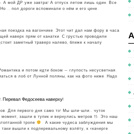
о. А мой ДР уже завтра! А отпуск летом лишь один. Все
 Но … пол дороги вспоминали о нём и его цене.
я поездка на вагончике. Этот чит дал нам фору в часа
ущей наверх прям от канатки. С грустью проводили
стоит заметный траверз налево, ближе к началу
Романтика и потом идти боком — глупость несусветная.
аться в лоб от Лунной поляны, как на фото ниже. Надо
. Перевал Федосеева наверху!
ов. Для первого дня само то! Мы шли-шли… чуток
 момент, зашли в тупик и вернулись метров 15. Это наш
атоптанной тропе
. А какие чудеса заблуждения мы
 таки вышли к подперевальному взлёту, к «качерге