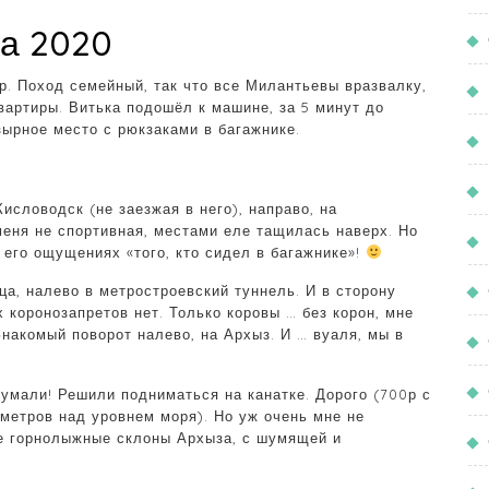
та 2020
р. Поход семейный, так что все Милантьевы вразвалку,
вартиры. Витька подошёл к машине, за 5 минут до
зырное место с рюкзаками в багажнике.
Кисловодск (не заезжая в него), направо, на
еня не спортивная, местами еле тащилась наверх. Но
 его ощущениях «того, кто сидел в багажнике»!
ца, налево в метростроевский туннель. И в сторону
х коронозапретов нет. Только коровы … без корон, мне
Знакомый поворот налево, на Архыз. И … вуаля, мы в
мали! Решили подниматься на канатке. Дорого (700р с
 метров над уровнем моря). Но уж очень мне не
ие горнолыжные склоны Архыза, с шумящей и