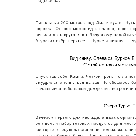
Федосеева»:
Финальные 200 метров подъёма и вуаля! Чуть
перевал! От него можно идти налево, через п
решили дать кругаля и к Лазурному подойти ч
Агурских озёр: верхнее — Турье и нижнее — Б
Вид снизу. Слева оз. Бурное. В
С этой же точки я отсня
Спуск так себе. Камни. Чёткой тропы то ли нет
умудрился хлопнуться на зад. Но обошлось бе
Начавшийся небольшой дождик мы встретили н
Озеро Турье. 
Вечером первого дня нас ждала пара сюрпризов
её!) целый набор готовых продуктов для моег
восторге от осуществления не только желания 
в виде любимого блюда! Так сказать, мелочь (1