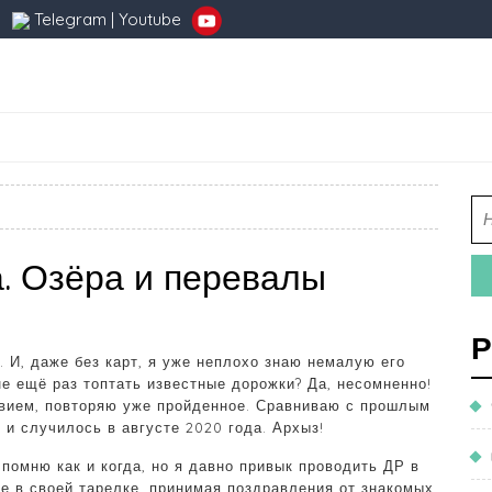
Telegram
|
Youtube
а. Озёра и перевалы
Р
. И, даже без карт, я уже неплохо знаю немалую его
 не ещё раз топтать известные дорожки? Да, несомненно!
твием, повторяю уже пройденное. Сравниваю с прошлым
и случилось в августе 2020 года. Архыз!
помню как и когда, но я давно привык проводить ДР в
не в своей тарелке, принимая поздравления от знакомых