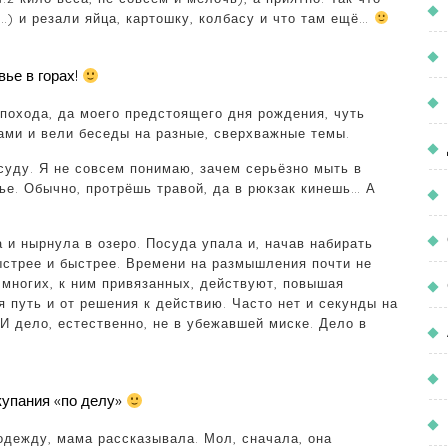
…) и резали яйца, картошку, колбасу и что там ещё…
ье в горах!
похода, да моего предстоящего дня рождения, чуть
ами и вели беседы на разные, сверхважные темы.
уду. Я не совсем понимаю, зачем серьёзно мыть в
ье. Обычно, протрёшь травой, да в рюкзак кинешь… А
 и нырнула в озеро. Посуда упала и, начав набирать
быстрее и быстрее. Времени на размышления почти не
 многих, к ним привязанных, действуют, повышая
я путь и от решения к действию. Часто нет и секунды на
 И дело, естественно, не в убежавшей миске. Дело в
купания «по делу»
одежду, мама рассказывала. Мол, сначала, она