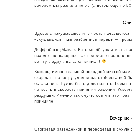
вечером мы разлили по 50 (а потом ещё по 50
Олив
Вдоволь накушавшись и, в честь начавшегося 
«укушавшись», мы разбрелись парами — тройк
Деффчёнки (Мама с Катериной) ушли мыть пос
походе, но, наверное так положено после олив
вот тут, вдруг, начался кипиш!!!
Кажись, именно за моей походной миской мама
скорость, по ветру удалялась от берега всё 
оставалось. Нужно было действовать! Горы на
чёткость и скорость принятия решений. Ускоря
раздумья. Именно так случилось и в этот раз.
принципе.
Вечерние 
Отогретая разведёнкой и переодетая в сухую 