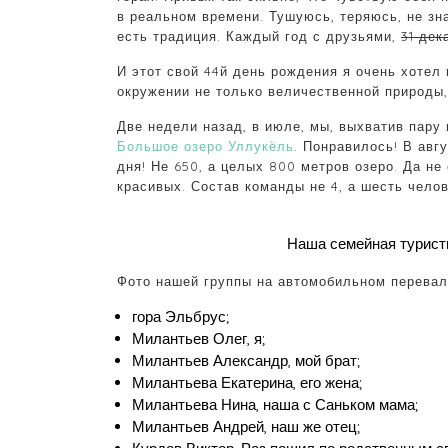
в реальном времени. Тушуюсь, теряюсь, не зна
есть традиция. Каждый год с друзьями,
31 дек
И этот свой 44й день рождения я очень хотел 
окружении не только величественной природы,
Две недели назад, в июле, мы, выхватив пар
Большое озеро Уллукёль
. Понравилось! В авг
дня! Не 650, а целых 800 метров озеро. Да не
красивых. Состав команды не 4, а шесть челов
Наша семейная туристи
Фото нашей группы на автомобильном перевал
гора Эльбрус;
Милантьев Олег, я;
Милантьев Александр, мой брат;
Милантьева Екатерина, его жена;
Милантьева Нина, наша с Саньком мама;
Милантьев Андрей, наш же отец;