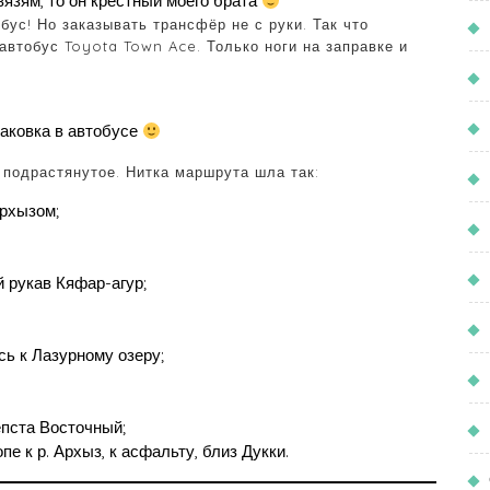
язям, то он крёстный моего брата
бус! Но заказывать трансфёр не с руки. Так что
автобус Toyota Town Ace. Только ноги на заправке и
аковка в автобусе
 подрастянутое. Нитка маршрута шла так:
Архызом;
й рукав Кяфар-агур;
сь к Лазурному озеру;
епста Восточный;
пе к р. Архыз, к асфальту, близ Дукки.