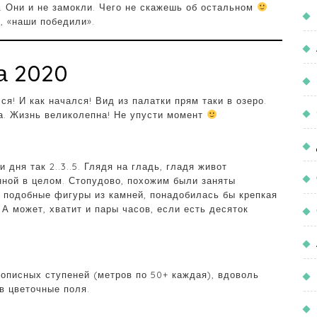
х. Они и не замокли. Чего не скажешь об остальном
, «наши победили».
та 2020
я! И как начался! Вид из палатки прям таки в озеро.
а. Жизнь великолепна! Не упусти момент
дня так 2..3..5. Глядя на гладь, гладя живот
ной в целом. Стопудово, похожим были заняты
ь подобные фигуры из камней, понадобилась бы крепкая
 А может, хватит и пары часов, если есть десяток
вописных ступеней (метров по 50+ каждая), вдоволь
в цветочные поля.