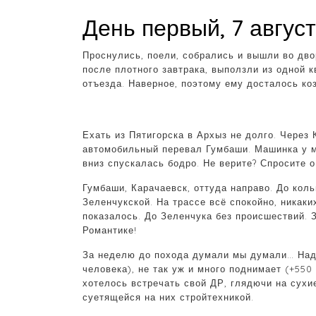
День первый, 7 авгус
Проснулись, поели, собрались и вышли во дво
после плотного завтрака, выползли из одной к
отъезда. Наверное, поэтому ему досталось ко
Ехать из Пятигорска в Архыз не долго. Через 
автомобильный перевал Гумбаши. Машинка у м
вниз спускалась бодро. Не верите? Спросите о
Гумбаши, Карачаевск, оттуда направо. До коль
Зеленчукской. На трассе всё спокойно, никаки
показалось. До Зеленчука без происшествий. 
Романтике!
За неделю до похода думали мы думали… Наду
человека), не так уж и много поднимает (+550
хотелось встречать свой ДР, глядючи на сух
суетящейся на них стройтехникой.