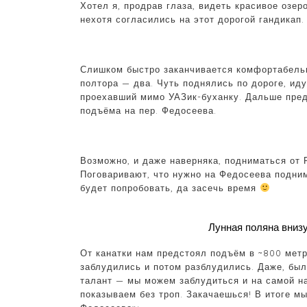
Хотел я, продрав глаза, видеть красивое озер
нехотя согласились на этот дорогой гандикап.
Слишком быстро заканчивается комфортабельна
полтора — два. Чуть поднялись по дороге, ид
проехавший мимо УАЗик-буханку. Дальше пред
подъёма на пер. Федосеева.
Возможно, и даже наверняка, подниматься от 
Поговаривают, что нужно на Федосеева подним
будет попробовать, да засечь время
Лунная поляна внизу
От канатки нам предстоял подъём в ~800 метр
заблудились и потом разблудились. Даже, был
талант — мы можем заблудиться и на самой н
показываем без троп. Закачаешься! В итоге мы