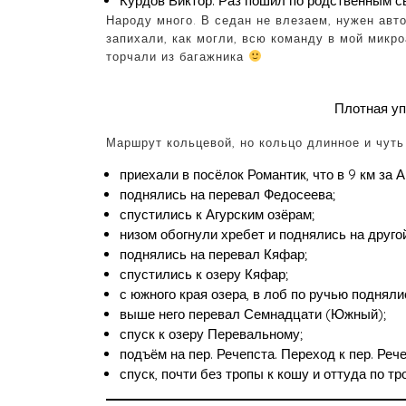
Курдов Виктор. Раз пошил по родственным св
Народу много. В седан не влезаем, нужен авто
запихали, как могли, всю команду в мой микро
торчали из багажника
Плотная уп
Маршрут кольцевой, но кольцо длинное и чуть
приехали в посёлок Романтик, что в 9 км за 
поднялись на перевал Федосеева;
спустились к Агурским озёрам;
низом обогнули хребет и поднялись на друго
поднялись на перевал Кяфар;
спустились к озеру Кяфар;
с южного края озера, в лоб по ручью подняли
выше него перевал Семнадцати (Южный);
спуск к озеру Перевальному;
подъём на пер. Речепста. Переход к пер. Реч
спуск, почти без тропы к кошу и оттуда по тро