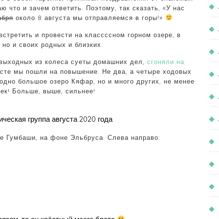
ю что и зачем ответить. Поэтому, так сказать, «У нас
абря
около 8 августа мы отправляемся в горы!»
встретить и провести на классссном горном озере, в
 но и своих родных и близких.
у выходных из колеса суеты домашних дел,
сгоняли на
усте мы пошли на повышение. Не два, а четыре ходовых
 одно большое озеро Кяфар, но и много других, не менее
ек! Больше, выше, сильнее!
ческая группа августа 2020 года
е Гумбаши, на фоне Эльбруса. Слева направо: