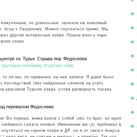
 измученные, но довольные, залезли на знакомый
ер. Агур к Лазурному. Можно спускаться прямо. Мы
ерез другие интересные озёра. Пошли вниз к паре
урное озеро.
 центре оз. Турье. Справа пер. Федосеева.
л
круговую панораму Агурских озёр
.
, то ли мы, по-привычке, на неё забили. Я даже было
з последствий (без найденных синяков на утро).
а красивом Турьем озере, успев развернуть лагерь.
Под перевалом Федосеева
! Во-первых, мама взяла с собой (нёс то брат, но идея
о любимого салата оливье. Именинник же (я) пребывал в
очутиться на горном озере в ДР, но и от такого бонуса
.2 кило веса, не совсем и мелочь), а приятно. Так что