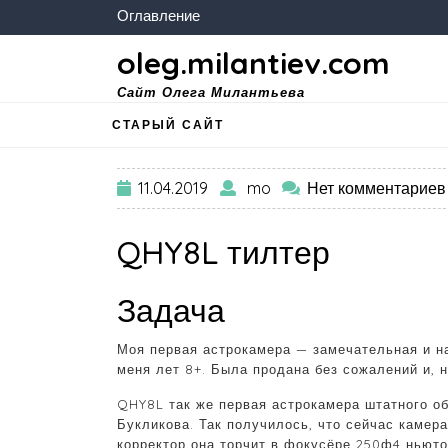
Оглавление
oleg.milantiev.com
Сайт Олега Милантьева
СТАРЫЙ САЙТ
11.04.2019
mo
Нет комментариев
QHY8L тилтер
Задача
Моя первая астрокамера — замечательная и н
меня лет 8+. Была продана без сожалений и, н
QHY8L так же первая астрокамера штатного об
Букликова. Так получилось, что сейчас камер
корректор она торчит в фокусёре 250ф4 ньюто