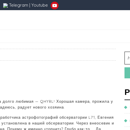
Telegram
|
Youtube
Р
а долго любимая — QHY8L! Хорошая камера, прожила у
адеюсь, радует нового хозяина.
работчика астрофотографий обсерватории L71, Евгения
а установлена в нашей обсерватории. Через внеосевик и
на. Почему ж именно «торчит»? Грубо как-то … Да