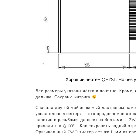
Хороший чертёж QHY8L. Но без у
Все размеры указаны чётко и понятно. Кроме, 
дальше. Сохраню интригу
Сначала другой мой знакомый ластроном намекн
узнал слово «тилтер» — это продаваемое аж з
пластин с резьбами, да шестью болтами — ZWO
приладить к QHY8L. Как сохранить задний от
Оригинальный ZWO тилтер ест аж 11 мм от сре