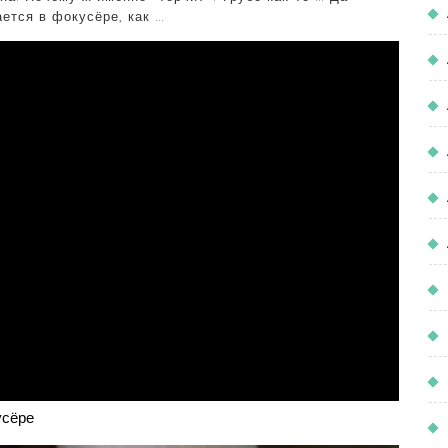
ается в фокусёре, как …
усёре