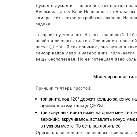
Думал я думал и … вспомнил, как полтора час
Вспомнил, что у Вани Ионова на его Большом 
камере, есть некое устройство наклона. На ко
задача.
Токарника у меня нет. Но есть фанерный ЧПУ 
пошёл я рисовать тилтер. Принцип его простой
носу» QHY8L. Я так понимаю, оно нужно в кач
сенсор напра-лево и наверх-вниз, получается.
вещь бесполезная. Но её потенциал явно боль
Моделирование тилт
Принцип тилтера простой:
три винта под 120° держат кольцо за конус н
оригинальному кольцу QHY8L;
три конусных винта ниже, на срезе меж тилт
верхний), вкручиваясь, вставлять конус меж
в нужном месте. То есть наклонять её!
Оригинальное кольцо, конечно же, пришлось ч