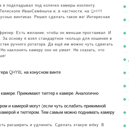
а я подкладывал под колечко камеры изоленту.
Телескопе ИванСемёныча и, в частности, на QHY11
нусных винтиках. Решил сделать такое же! Интересная
фрезер. Есть желание, чтобы он меньше простаивал. И
. За основу я взял стандартное «кольцо для ношения в
естве ручного ротатора. Да ещё им можно чуть сдвигать
 Но наклонять камеру оно не умеет. Не сказать, что
ше!
ера QHY8L на конусном винте
а камере. Прижимают тилтер к камере. Аналогично
ером и камерой могут (если чуть ослабить прижимной
 камерой и тилтером. Тем самым можно поднимать камеру
уть расширить и удлинить. Сделать этакую юбку. В