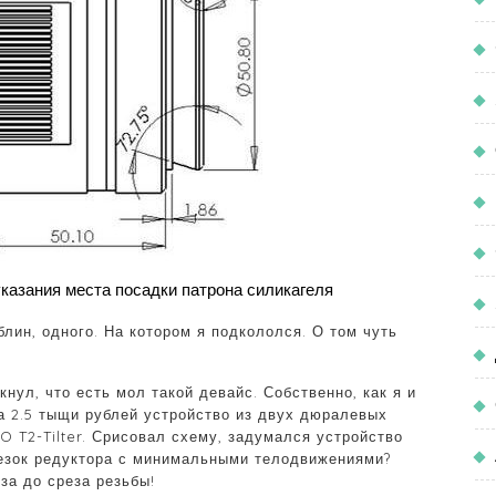
казания места посадки патрона силикагеля
блин, одного. На котором я подкололся. О том чуть
ул, что есть мол такой девайс. Собственно, как я и
а 2.5 тыщи рублей устройство из двух дюралевых
 T2-Tilter. Срисовал схему, задумался устройство
резок редуктора с минимальными телодвижениями?
за до среза резьбы!