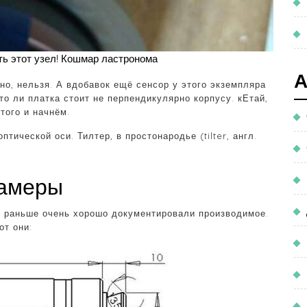
ть этот узел! Кошмар ластронома
чно, нельзя. А вдобавок ещё сенсор у этого экземпляра
 то ли платка стоит не перпендикулярно корпусу. кЕтай,
того и начнём.
ической оси. Тилтер, в простонародье (tilter, англ.
камеры
А раньше очень хорошо документировали производимое.
от они: