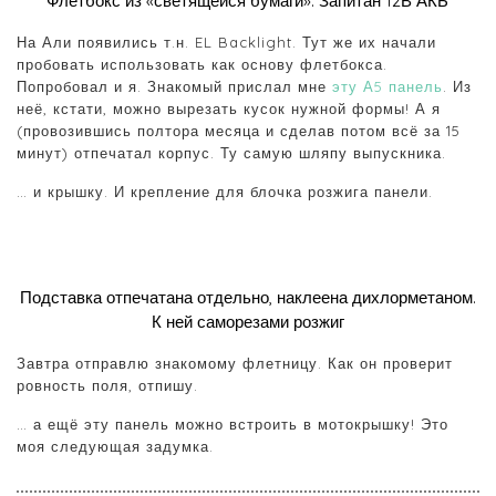
Флетбокс из «светящейся бумаги». Запитан 12В АКБ
На Али появились т.н. EL Backlight. Тут же их начали
пробовать использовать как основу флетбокса.
Попробовал и я. Знакомый прислал мне
эту А5 панель
. Из
неё, кстати, можно вырезать кусок нужной формы! А я
(провозившись полтора месяца и сделав потом всё за 15
минут) отпечатал корпус. Ту самую шляпу выпускника.
… и крышку. И крепление для блочка розжига панели.
Подставка отпечатана отдельно, наклеена дихлорметаном.
К ней саморезами розжиг
Завтра отправлю знакомому флетницу. Как он проверит
ровность поля, отпишу.
… а ещё эту панель можно встроить в мотокрышку! Это
моя следующая задумка.