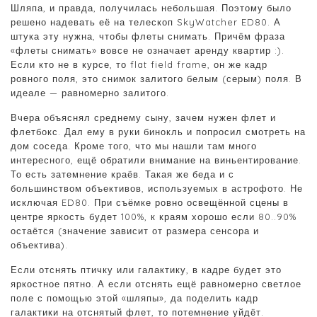
Шляпа, и правда, получилась небольшая. Поэтому было
решено надевать её на телескоп SkyWatcher ED80. А
штука эту нужна, чтобы флеты снимать. Причём фраза
«флеты снимать» вовсе не означает аренду квартир :).
Если кто не в курсе, то flat field frame, он же кадр
ровного поля, это снимок залитого белым (серым) поля. В
идеале — равномерно залитого.
Вчера объяснял среднему сыну, зачем нужен флет и
флетбокс. Дал ему в руки бинокль и попросил смотреть на
дом соседа. Кроме того, что мы нашли там много
интересного, ещё обратили внимание на виньентирование.
То есть затемнение краёв. Такая же беда и с
большинством объективов, используемых в астрофото. Не
исключая ED80. При съёмке ровно освещённой сцены в
центре яркость будет 100%, к краям хорошо если 80..90%
остаётся (значение зависит от размера сенсора и
объектива).
Если отснять птичку или галактику, в кадре будет это
яркостное пятно. А если отснять ещё равномерно светлое
поле с помощью этой «шляпы», да поделить кадр
галактики на отснятый флет, то потемнение уйдёт.