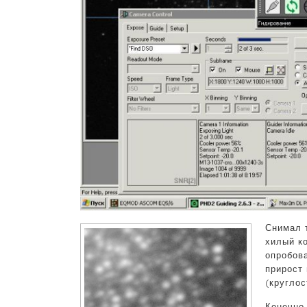
Снимал 
хилый ко
опробов
прирост
(круглос
Конечно,