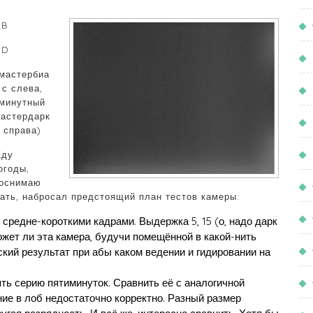
 B
 D
мастербиа
с слева,
минутный
астердарк
справа)
ду
огоды,
оснимаю
чать, набросал предстоящий план тестов камеры:
 средне-короткими кадрами. Выдержка 5, 15 (о, надо дарк
ожет ли эта камера, будучи помещённой в какой-нить
кий результат при абы каком ведении и гидировании на
ять серию пятиминуток. Сравнить её с аналогичной
ние в лоб недостаточно корректно. Разный размер