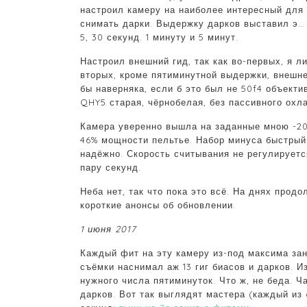
настроил камеру на наиболее интересный для
снимать дарки. Выдержку дарков выставил э… 
5, 30 секунд. 1 минуту и 5 минут.
Настроил внешний гид, так как во-первых, я л
вторых, кроме пятиминутной выдержки, внешне
бы наверняка, если б это был не 50f4 объекти
QHY5 старая, чёрнобелая, без пассивного охл
Камера уверенно вышла на заданные мною -20°
46% мощности пельтье. Набор минуса быстрый 
надёжно. Скорость считывания не регулируетс
пару секунд.
Неба нет, так что пока это всё. На днях прод
короткие анонсы об обновлении.
1 июня 2017
Каждый фит на эту камеру из-под максима зани
съёмки наснимал аж 13 гиг биасов и дарков. И
нужного числа пятиминуток. Что ж, не беда. Ч
дарков. Вот так выглядят мастера (каждый из 6