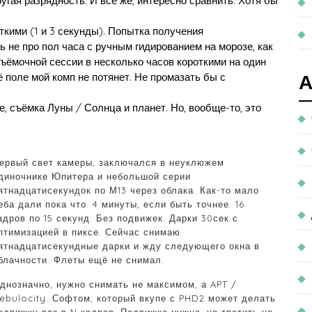
ругая разрядность. И всё же, интересно сравнить. Хотя бы
ткими (1 и 3 секунды). Попытка получения
 не про пол часа с ручным гидированием на морозе, как
ъёмочной сессии в несколько часов короткими на один
сё поле мой комп не потянет. Не промазать бы с
е, съёмка Луны / Солнца и планет. Но, вообще-то, это
ервый свет камеры, заключался в неуклюжем
диночнике Юпитера и небольшой серии
ятнадцатисекундок по М13 через облака. Как-то мало
еба дали пока что. 4 минуты, если быть точнее. 16
адров по 15 секунд. Без подвижек. Дарки 30сек с
птимизацией в пиксе. Сейчас снимаю
ятнадцатисекундные дарки и жду следующего окна в
блачности. Флеты ещё не снимал.
днозначно, нужно снимать не максимом, а APT /
ebulocity. Софтом, который вкупе с PHD2 может делать