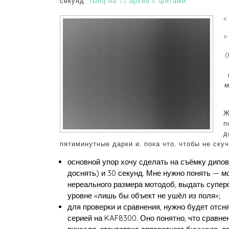
секунд:
тынц на 7z архив с фитами
.
<
>
(
м
Ж
п
д
пятиминутные дарки и, пока что, чтобы не ску
основной упор хочу сделать на съёмку дипов
доснять) и 30 секунд. Мне нужно понять — м
нереального размера мотодоб, выдать суперс
уровне «лишь бы объект не ушёл из поля»;
для проверки и сравнения, нужно будет отсн
серией на KAF8300. Оно понятно, что сравне