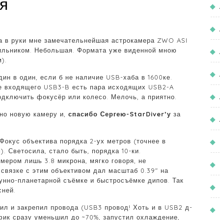
я
ла в руки мне замечательнейшая астрокамера ZWO ASI
ильником. Небольшая. Формата уже виденной мною
).
ин в один, если б не наличие USB-хаба в 1600ке.
ме входящего USB3-B есть пара исходящих USB2-A
дключить фокусёр или колесо. Мелочь, а приятно.
ьно новую камеру и,
спасибо Сергею-StarDiver’у
за
 Фокус объектива порядка 2-ух метров (точнее в
. Светосила, стало быть, порядка 10-ки.
мером лишь 3.8 микрона, мягко говоря, не
связке с этим объективом дал масштаб 0.39″ на
унно-планетарной съёмке и быстросъёмке дипов. Так
сней.
жил и закрепил провода (USB3 провод! Хоть и в USB2 д-
афик сразу уменьшил до ~70%, запустил охлаждение,