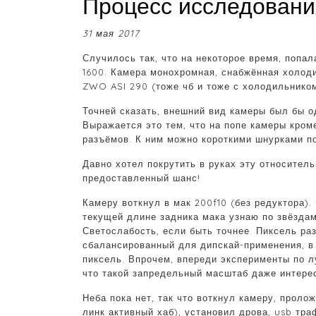
Процесс исследовани
31 мая 2017
Случилось так, что на некоторое время, попа
1600. Камера монохромная, снабжённая холод
ZWO ASI 290 (тоже чб и тоже с холодильником
Точней сказать, внешний вид камеры был бы од
Выражается это тем, что на попе камеры кро
разъёмов. К ним можно короткими шнурками по
Давно хотел покрутить в руках эту относител
предоставленный шанс!
Камеру воткнул в мак 200f10 (без редуктора).
текущей длине задника мака узнаю по звёздам)
Светослабость, если быть точнее. Пиксель раз
сбалансированный для дипскай-применения, в 
пиксель. Впрочем, впереди эксперименты по л
что такой запредельный масштаб даже интере
Неба пока нет, так что воткнул камеру, проло
линк активный хаб), установил дрова, usb тр