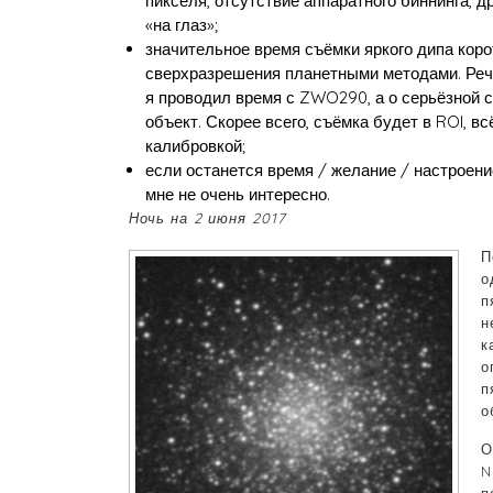
пикселя, отсутствие аппаратного биннинга, д
«на глаз»;
значительное время съёмки яркого дипа коро
сверхразрешения планетными методами. Речь
я проводил время с ZWO290, а о серьёзной с
объект. Скорее всего, съёмка будет в ROI, в
калибровкой;
если останется время / желание / настроени
мне не очень интересно.
Ночь на 2 июня 2017
П
о
п
н
к
о
п
о
О
N