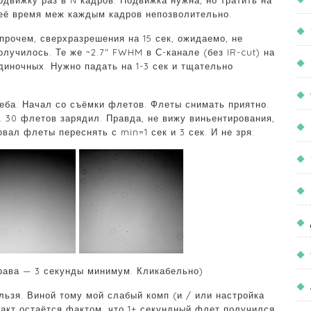
одвижку раз в N кадров. Подвижка нужна, но тратить на
её время меж каждым кадров непозволительно.
прочем, сверхразрешения на 15 сек, ожидаемо, не
олучилось. Те же ~2.7″ FWHM в С-канале (без IR-cut) на
диночных. Нужно падать на 1-3 сек и тщательно
ба. Начал со съёмки флетов. Флеты снимать приятно.
. 30 флетов зарядил. Правда, не вижу виньентирования,
вал флеты переснять с min=1 сек и 3 сек. И не зря:
справа — 3 секунды минимум. Кликабельно)
льзя. Виной тому мой слабый комп (и / или настройка
 факт остаётся фактом, что 1+ секундный флет получился