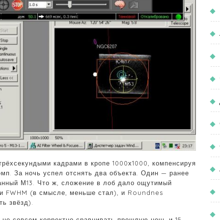
трёхсекундыми кадрами в кропе 1000х1000, компенсируя
мп. За ночь успел отснять два объекта. Один — ранее
анный М13. Что ж, сложение в лоб дало ощутимый
 и FWHM (в смысле, меньше стал), и Roundnes
ть звёзд).
 не совсем корректно сравнивать прошлую ночь и 15