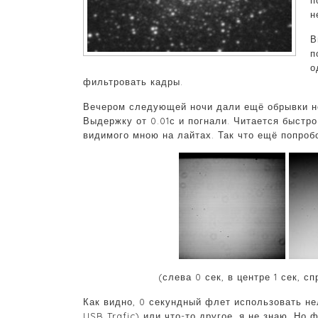
п
н
В
п
о
фильтровать кадры.
Вечером следующей ночи дали ещё обрывки не
Выдержку от 0.01с и погнали. Читается быстро
видимого мною на лайтах. Так что ещё попробо
(слева 0 сек, в центре 1 сек, 
Как видно, 0 секундный флет использовать не
USB Trafic) или что-то другое, я не знаю. Но