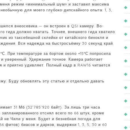
 меня режим «минимальный шум» и заставил максима
необычную для моего глубоко-дипскайного опыта: 1, 3,
ишился внеосевика — он встроен в QSI камеру. Во-
го гида должно хватать. Точнее, внешнего гида хватило
вчик из таксебешной склейки от китайского бинокля и
аждения. Вся надежда на быстросъёмку 30 секунд край.
С. При температуре за бортом около +15°С попросила
и уверенный. Удержание точное. Камера работает
я и приятно удивляет. Полный кадр в RAW16 читается
олжу. Буду обновлять эту статью и отдельно давать
мает 31 Мб (32’785’920 байт). За лишь три часа
з запланированного отснял всего по 66 штук, кроме
ай не Чили у меня. Будет и безнебная погода для
6 фитов) биасов и дарков, выдержки 1, 3, 5, 30 и 60