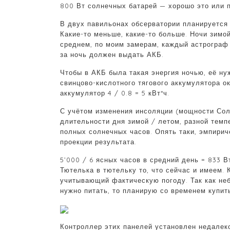
800 Вт солнечных батарей — хорошо это или 
В двух павильонах обсерватории планируется 
Какие-то меньше, какие-то больше. Ночи зимо
среднем, по моим замерам, каждый астрограф п
за ночь должен выдать АКБ.
Чтобы в АКБ была такая энергия ночью, её н
свинцово-кислотного тягового аккумулятора о
аккумулятор 4 / 0.8 = 5 кВт*ч.
С учётом изменения инсоляции (мощности Солн
длительности дня зимой / летом, разной темп
полных солнечных часов. Опять таки, эмпири
проекции результата.
5’000 / 6 ясных часов в средний день = 833 
Тютелька в тютельку то, что сейчас и имеем. 
учитывающий фактическую погоду. Так как неб
нужно питать, то планирую со временем купить
Контроллер этих панелей установлен недалек