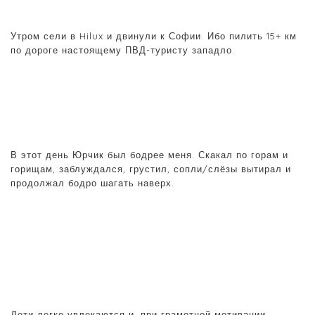
Утром сели в Hilux и двинули к Софии. Ибо пилить 15+ км
по дороге настоящему ПВД-туристу западло.
В этот день Юрчик был бодрее меня. Скакал по горам и
горищам, заблуждался, грустил, сопли/слёзы вытирал и
продолжал бодро шагать наверх.
Дети легко увлекаются и, при грамотной мотивации,