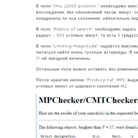
В поля “this J2000 position:” необходимо вве
восхождения, без обозначений часов, минут, 
координаты по оси склонения, обязательно пер
В поле “Radius of search” необходимо задать
радиус – 300 угловых минут, то есть 5 градус
В поле “Limiting magnitude” задаётся максим
пытаться найти очень тусклые астероиды. В к
17-ой звёздной величины.
Остальные поля можно оставить без изменени
После нажатия кнопки “Produce list” MPC выд
угловых минут от шарового скопления M2.