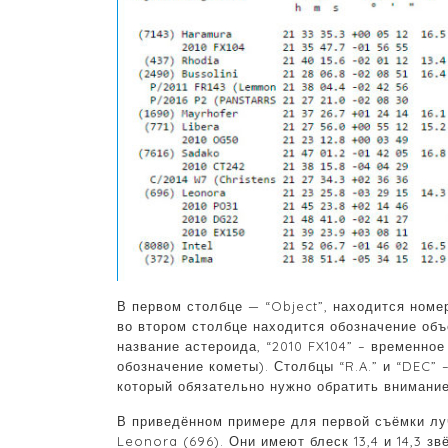
В первом столбце — “Object”, находится номе
во втором столбце находится обозначение объ
название астероида, “2010 FX104” – временно
обозначение кометы). Столбцы “R.A.” и “DEC” 
который обязательно нужно обратить внимание 
В приведённом примере для первой съёмки лу
Leonora (696). Они имеют блеск 13,4 и 14,3 з