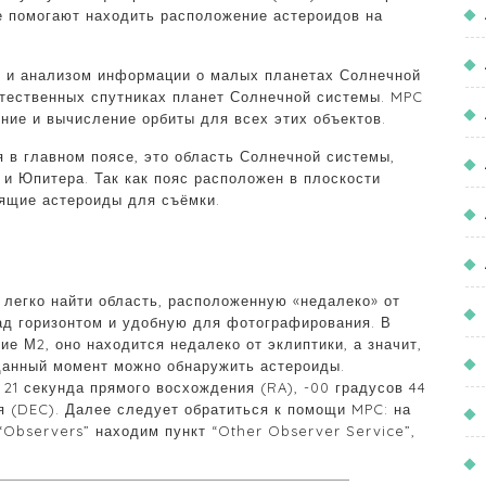
е помогают находить расположение астероидов на
й и анализом информации о малых планетах Солнечной
стественных спутниках планет Солнечной системы. MPC
ение и вычисление орбиты для всех этих объектов.
 в главном поясе, это область Солнечной системы,
и Юпитера. Так как пояс расположен в плоскости
дящие астероиды для съёмки.
егко найти область, расположенную «недалеко» от
ад горизонтом и удобную для фотографирования. В
е М2, оно находится недалеко от эклиптики, а значит,
 данный момент можно обнаружить астероиды.
 21 секунда прямого восхождения (RA), -00 градусов 44
я (DEC). Далее следует обратиться к помощи MPC: на
Observers” находим пункт “Other Observer Service”,