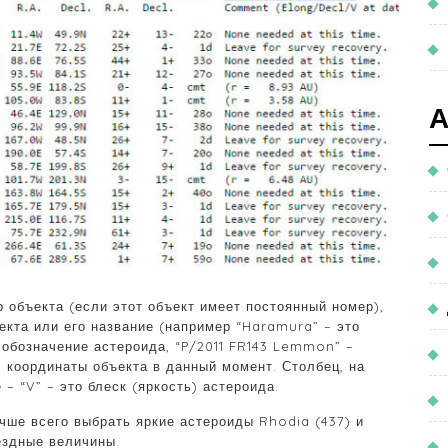
р объекта (если этот объект имеет постоянный номер),
екта или его название (например “Haramura” – это
е обозначение астероида, “P/2011 FR143 Lemmon” –
– координаты объекта в данный момент. Столбец, на
– “V” – это блеск (яркость) астероида.
чше всего выбрать яркие астероиды Rhodia (437) и
вёздные величины.