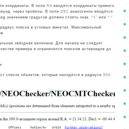
сти координаты. В поле RA вводятся координаты прямого
секунд, через пробелы. В поле DEC аналогично вводятся
ед значением градусов должен стоять знак “+” или “-“.
 радиус поиска в угловых минутах. Максимальный
ов.
альная звёздная величина. Для начала не следует
ачестве примера я ограничился поиском астероидов до
я.
аст список объектов, которые находятся в радиусе 300