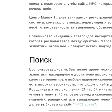
описать некоторые службы сайта MPC, которы
ночном небе.
Центр Малых Планет занимается регистрацие
системы, кометах, спутниках, нерегулярных е
несёт ответственность за выявление, обознач
Большинство найденных астероидов находится
которая располагается между орбитами Марса 
эклиптики, около неё и следует искать подхо
Поиск
Воспользовавшись любым планетарием можно л
эклиптики, находящуюся достаточно высоко н
качестве ориентира я выбрал шаровое скоплени
есть высокая вероятность, что рядом с ней в
Координаты этого скопления: 21 час 34 минуты
угловые минуты 43 угловые секунды склонени
главной странице сайта, в выпадающем меню “
далее выбираем службу “
MPChecker
”.