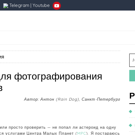
Telegram
|
Youtube
ия
для фотографирования
в
Р
Автор: Антон (Rain Dog), Санкт-Петербург
или просто проверить — не попал ли астероид на одну
ься услугами Центра Малых Планет (
MPC
). Я постараюсь