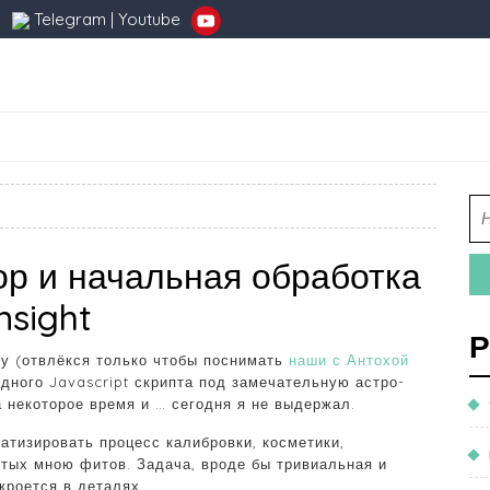
Telegram
|
Youtube
в
ор и начальная обработка
nsight
Р
ху (отвлёкся только чтобы поснимать
наши с Антохой
одного Javascript скрипта под замечательную астро-
а некоторое время и … сегодня я не выдержал.
атизировать процесс калибровки, косметики,
тых мною фитов. Задача, вроде бы тривиальная и
кроется в деталях.