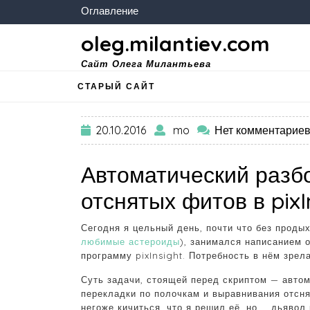
Оглавление
oleg.milantiev.com
Сайт Олега Милантьева
СТАРЫЙ САЙТ
20.10.2016
mo
Нет комментарие
Автоматический разб
отснятых фитов в pixI
Сегодня я цельный день, почти что без проды
любимые астероиды
), занимался написанием 
программу pixInsight. Потребность в нём зрел
Суть задачи, стоящей перед скриптом — автом
перекладки по полочкам и выравнивания отсня
негоже кичиться, что я решил её, но … дьявол 