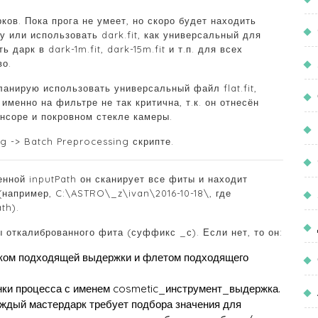
ков. Пока прога не умеет, но скоро будет находить
или использовать dark.fit, как универсальный для
дарк в dark-1m.fit, dark-15m.fit и т.п. для всех
во.
планирую использовать универсальный файл flat.fit,
менно на фильтре не так критична, т.к. он отнесён
енсоре и покровном стекле камеры.
ng -> Batch Preprocessing скрипте.
енной inputPath он сканирует все фиты и находит
(например, C:\ASTRO\_z\ivan\2016-10-18\, где
th).
ы откалиброванного фита (суффикс _с). Если нет, то он:
рком подходящей выдержки и флетом подходящего
онки процесса с именем cosmetic_инструмент_выдержка.
аждый мастердарк требует подбора значения для