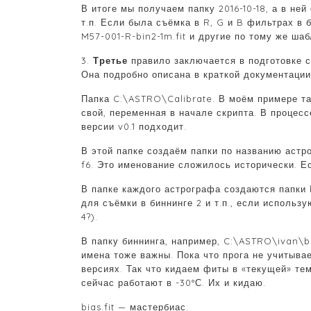
В итоге мы получаем папку 2016-10-18, а в ней
т.п. Если была съёмка в R, G и B фильтрах в б
M57-001-R-bin2-1m.fit и другие по тому же шаб
3.
Третье
правило заключается в подготовке с
Она подробно описана в краткой документации
Папка C:\ASTRO\Calibrate. В моём примере та
свой, переменная в начале скрипта. В процесс
версии v0.1 подходит.
В этой папке создаём папки по названию астр
f6. Это именование сложилось исторически. Ес
В папке каждого астрографа создаются папки b
для съёмки в биннинге 2 и т.п., если использу
4?).
В папку биннинга, например, C:\ASTRO\ivan\
имена тоже важны. Пока что прога не учитыва
версиях. Так что кидаем фиты в «текущей» те
сейчас работают в -30°С. Их и кидаю.
bias.fit — мастербиас.