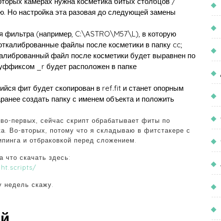
которых камерах нужна косметика битых столбцов /
ую. Но настройка эта разовая до следующей замены
мя фильтра (например, C:\ASTRO\M57\L), в которую
 откалиброванные файлы после косметики в папку cc;
ткалиброванный файл после косметики будет выравнен по
уффиксом _r будет расположен в папке
ийся фит будет скопирован в ref.fit и станет опорным
ранее создать папку с именем объекта и положить
 во-первых, сейчас скрипт обрабатывает фиты по
а. Во-вторых, потому что я складываю в фитстакере с
пинга и отбраковкой перед сложением.
а что скачать здесь:
ht.scripts/
у недель скажу.
ий