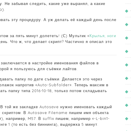
 Не забывая следить, какие уже выранял, а какие
o).
вать эту процедуру. А уж делать её каждый день после
отом за пять минут долететь! (С) Мультик «
Крылья, ноги
 день. Что ж, что делает скрипт? Частично я описал это
 заключается в настройке именования файлов в
орой я пользуюсь для съёмки лайтов.
давать папку по дате съёмки. Делается это через
 флажок напротив «Auto-Subfolder». Теперь максим в
ть папку типа 2016-10-18, только потом складывать
 В той же закладке Autosave нужно именовать каждый
 скриптом. В Autosave Filename пишем имя объекта
, например, M57. В suffix пишем, например «-L-bin1-
ге 1 (то есть без биннинга), выдержка 5 минут.