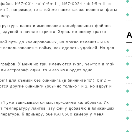
 файлы M57-001-L-bin1-5m.fit, M57-002-L-bin1-5m.fit и
ин 2, например, то в той же папке так же появятся фиты
лону.
труктуры папок и именования калибровочных файлов.
, идущей в начале скрипта. Здесь же опишу кратко.
кой путь до калибровочных, но можно изменить и на
е использования я пойму, как сделать удобней. Но для
ографов. У меня их три, именуются ivan, newton и mak-
ли астрограф один. то и его имя будет одно.
in1 для съёмки без биннинга (в биннинге 1х1). bin2 —
ются другие биннинги (обычно только 1 и 2, но вдруг и
bin1 уже записываются мастер-файлы калибровки. Их
ет температуру лайтов, эту фичу добавлю в ближайших
мпературе. К примеру, обе KAF8300 камеру у меня