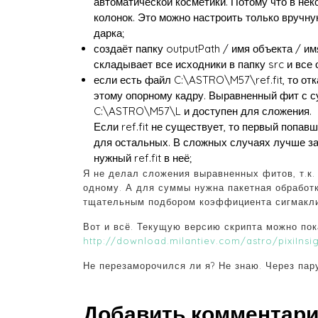
автоматической косметики. Потому что в не
колонок. Это можно настроить только вручн
дарка;
создаёт папку outputPath / имя объекта / и
складывает все исходники в папку src и все
если есть файл C:\ASTRO\M57\ref.fit, то о
этому опорному кадру. Выравненный фит с с
C:\ASTRO\M57\L и доступен для сложения.
Если ref.fit не существует, то первый попавш
для остальных. В сложных случаях лучше за
нужный ref.fit в неё;
Я не делал сложения выравненных фитов, т.к.
одному. А для суммы нужна пакетная обработк
тщательным подбором коэффициента сигмакли
Вот и всё. Текущую версию скрипта можно пок
http://download.milantiev.com/astro/pixiInsig
Не перезаморочился ли я? Не знаю. Через пар
Добавить комментар