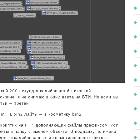
кой 200 секунд я калибровал бы иконкой
крине, я не снимаю в бин2 цвета на БТИ. Но если бы
тьи — третей.
in1, а bin2 лайты — в косметику bin2.
скриптик на PHP, дополняющий файлы префиксом ivan-
 фиты в папку с именем объекта. В подпапку по имени
 для откалиброванных и косметированных фитов.