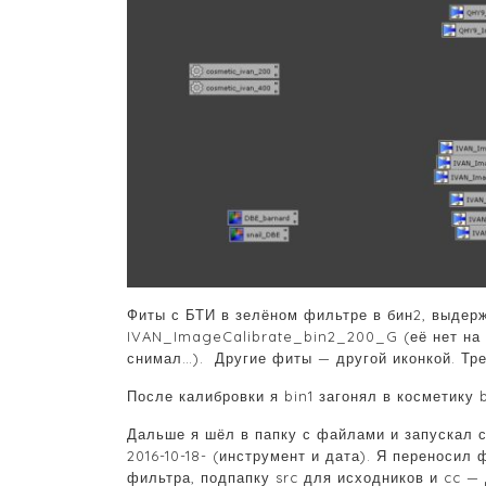
Фиты с БТИ в зелёном фильтре в бин2, выдерж
IVAN_ImageCalibrate_bin2_200_G (её нет на с
снимал…). Другие фиты — другой иконкой. Тре
После калибровки я bin1 загонял в косметику b
Дальше я шёл в папку с файлами и запускал 
2016-10-18- (инструмент и дата). Я переносил
фильтра, подпапку src для исходников и cc —