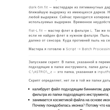
dark-5m.fit — мастердарк из пятиминутных дар
ближайшую выдержку из имеющихся дарков. Ну 
любой выдержки. Сейчас приходится копировать 
используемых выдержек. Временное неудобст
flat-L.fit — мастер флет в фильтре L. Так же 
если не найден флет в нужном фильтре. Пыль и
далеко от сенсора. Куда противней пыль на с
Мастера я готовлю в Script -> Batch Processi
Запускаем скрипт. В папке, указанной в перем
подходящие в папке инструмента, папке даты 
C:\ASTRO\_z — это папка, указанная в inputPa
Скрипт определяет, нет ли в той же папки дат
калибрует файл подходящим биннингом, да
фильтра из папки подходящего инструмента;
занимается косметикой файла на основе ик
Почему понадобилась иконка? Потому что к