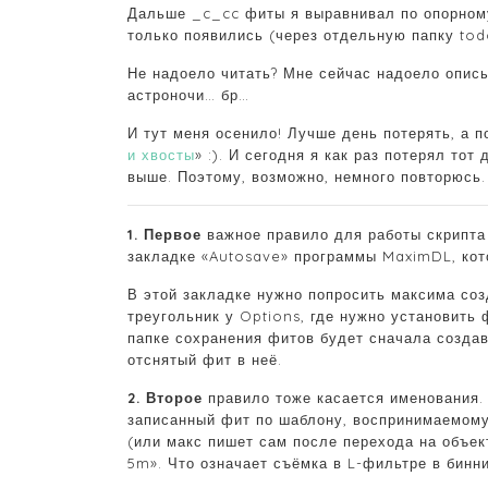
Дальше _c_cc фиты я выравнивал по опорному.
только появились (через отдельную папку tod
Не надоело читать? Мне сейчас надоело описы
астроночи… бр…
И тут меня осенило! Лучше день потерять, а п
и хвосты
» :). И сегодня я как раз потерял тот
выше. Поэтому, возможно, немного повторюсь.
1. Первое
важное правило для работы скрипта
закладке «Autosave» программы MaximDL, кот
В этой закладке нужно попросить максима соз
треугольник у Options, где нужно установить
папке сохранения фитов будет сначала создава
отснятый фит в неё.
2. Второе
правило тоже касается именования.
записанный фит по шаблону, воспринимаемому
(или макс пишет сам после перехода на объект)
5m». Что означает съёмка в L-фильтре в биннин