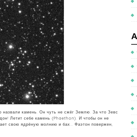
го назвали камень. Он чуть не сжёг Землю. За что Зевс
дон! Летит себе камень (Phaethon). И чтобы он не
кает свою ядрёную молнию и бах… Фаэтон повержен,