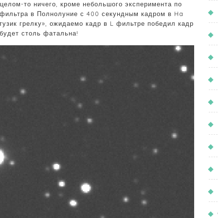
 целом-то ничего, кроме небольшого эксперимента по
 фильтра в Полнолуние с 400 секундным кадром в Ha
тузик грелку», ожидаемо кадр в L фильтре победил кадр
 будет столь фатальна!