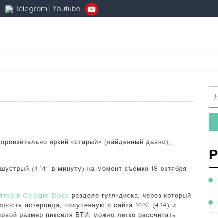
Telegram
|
Youtube
пронзительно яркий «старый» (найденный давно),
Р
и шустрый (4.14″ в минуту) на момент съёмки 18 октября
ятор в Google Docs
разделе гугл-диска, через который
рость астероида, полученную с сайта MPC (4.14) и
ловой размер пикселя БТИ, можно легко рассчитать