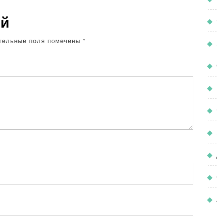
ий
тельные поля помечены
*