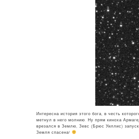
Интересна история этого бога, в честь которо
метнул в него молнию. Ну прям киноха Армаге
врезался в Землю, Зевс (Брюс Уиллис) запус
Земля спасена!