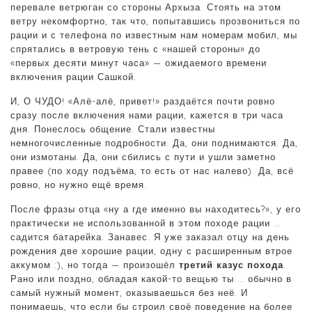
перевале ветрюган со стороны Архыза. Стоять на этом
ветру некомфортно, так что, попытавшись прозвониться по
рации и с телефона по известным нам номерам мобил, мы
спрятались в ветровую тень с «нашей стороны» до
«первых десяти минут часа» — ожидаемого времени
включения рации Сашкой.
И, О ЧУДО! «Алё-алё, привет!» раздаётся почти ровно
сразу после включения нами рации, кажется в три часа
дня. Понеслось общение. Стали известны
немногочисленные подробности. Да, они поднимаются. Да,
они измотаны. Да, они сбились с пути и ушли заметно
правее (по ходу подъёма, то есть от нас налево). Да, всё
ровно, но нужно ещё время.
После фразы отца «ну а где именно вы находитесь?», у его
практически не использованной в этом походе рации …
садится батарейка. Занавес. Я уже заказал отцу на день
рождения две хорошие рации, одну с расширенным втрое
аккумом :), но тогда — произошёл
третий казус похода
.
Рано или поздно, обладая какой-то вещью ты … обычно в
самый нужный момент, оказываешься без неё. И
понимаешь, что если бы строил своё поведение на более