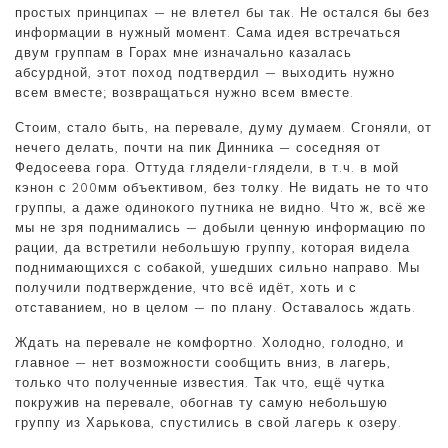
простых принципах — не влетел бы так. Не остался бы без
информации в нужный момент. Сама идея встречаться
двум группам в Горах мне изначально казалась
абсурдной, этот поход подтвердил — выходить нужно
всем вместе; возвращаться нужно всем вместе.
Стоим, стало быть, на перевале, думу думаем. Сгоняли, от
нечего делать, почти на пик Динника — соседняя от
Федосеева гора. Оттуда глядели-глядели, в т.ч. в мой
кэнон с 200мм объективом, без толку. Не видать не то что
группы, а даже одинокого путника не видно. Что ж, всё же
мы не зря поднимались — добыли ценную информацию по
рации, да встретили небольшую группу, которая видела
поднимающихся с собакой, ушедших сильно направо. Мы
получили подтверждение, что всё идёт, хоть и с
отставанием, но в целом — по плану. Оставалось ждать.
Ждать на перевале не комфортно. Холодно, голодно, и
главное — нет возможности сообщить вниз, в лагерь,
только что полученные известия. Так что, ещё чутка
покружив на перевале, обогнав ту самую небольшую
группу из Харькова, спустились в свой лагерь к озеру.