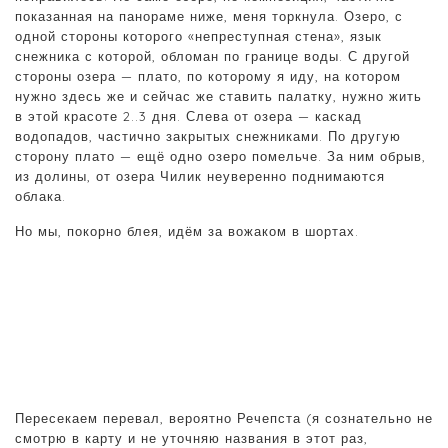
показанная на панораме ниже, меня торкнула. Озеро, с
одной стороны которого «непреступная стена», язык
снежника с которой, обломан по границе воды. С другой
стороны озера — плато, по которому я иду, на котором
нужно здесь же и сейчас же ставить палатку, нужно жить
в этой красоте 2..3 дня. Слева от озера — каскад
водопадов, частично закрытых снежниками. По другую
сторону плато — ещё одно озеро помельче. За ним обрыв,
из долины, от озера Чилик неуверенно поднимаются
облака.
Но мы, покорно блея, идём за вожаком в шортах.
Пересекаем перевал, вероятно Речепста (я сознательно не
смотрю в карту и не уточняю названия в этот раз,