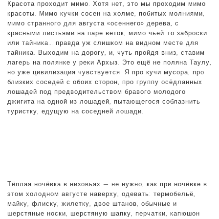
Красота проходит мимо. Хотя нет, это мы проходим мимо
красоты. Мимо кучки сосен на холме, побитых молниями,
мимо странного для августа «осеннего» дерева, с
красными листьями на паре веток, мимо чьей-то заброски
или тайника… правда уж слишком на видном месте для
тайника. Выходим на дорогу, и, чуть пройдя вниз, ставим
лагерь на полянке у реки Архыз. Это ещё не поляна Таулу,
но уже цивилизация чувствуется. Я про кучи мусора, про
близких соседей с обоих сторон, про группу осёдланных
лошадей под предводительством бравого молодого
джигита на одной из лошадей, пытающегося соблазнить
туристку, едущую на соседней лошади.
Тёплая ночёвка в низовьях — не нужно, как при ночёвке в
этом холодном августе наверху, одевать: термобельё,
майку, флиску, жилетку, двое штанов, обычные и
шерстяные носки, шерстяную шапку, перчатки, капюшон