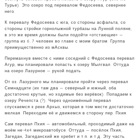
Турье). Это озеро под перевалом Федосеева, севернее
него.
К перевалу Федосеева с юга, со стороны асфальта, со
стороны стройки горнолыжной турбазы на Лунной поляне,
в это же время должны были подойти «отстающие» —
группа из 6..7 человек во главе с моим братом. Группа
преимущественно из мАсквы.
Перемахнув вместе с ними соседний с Федосеева перевал
Агур, мы планировали попасть к озеру Мылгвал. Оттуда
на озеро Лазурное — рукой подать.
От оз. Лазурного мы планировали пройти через перевал
Семнадцати (их там два — северный и южный, оба
достаточно крутые, но ходимые без верёвок). Попадаем к
озеру Речепста (?). Через одноимённый перевал
спускаемся к реке Архыз, которая в том месте достаточно
мелкая. Переходим её и движемся в сторону пер. Пхия.
Сам перевал Пхия — автомобильный, проходимый даже на
моём не-4х4 микроавтобусе. Оттуда — посёлок Пхия,
Загедан, Загеданский же хребет и т.п. и т.д. Эту часть