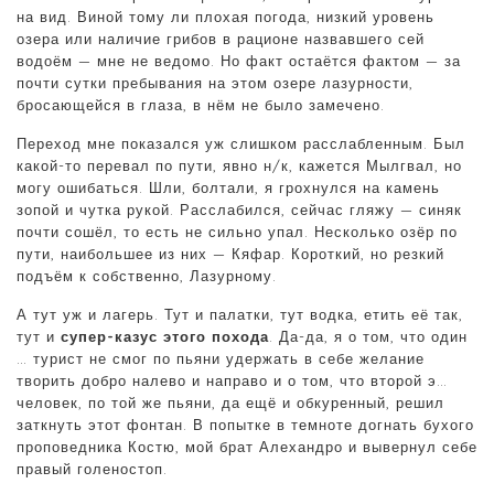
на вид. Виной тому ли плохая погода, низкий уровень
озера или наличие грибов в рационе назвавшего сей
водоём — мне не ведомо. Но факт остаётся фактом — за
почти сутки пребывания на этом озере лазурности,
бросающейся в глаза, в нём не было замечено.
Переход мне показался уж слишком расслабленным. Был
какой-то перевал по пути, явно н/к, кажется Мылгвал, но
могу ошибаться. Шли, болтали, я грохнулся на камень
зопой и чутка рукой. Расслабился, сейчас гляжу — синяк
почти сошёл, то есть не сильно упал. Несколько озёр по
пути, наибольшее из них — Кяфар. Короткий, но резкий
подъём к собственно, Лазурному.
А тут уж и лагерь. Тут и палатки, тут водка, етить её так,
тут и
супер-казус этого похода
. Да-да, я о том, что один
… турист не смог по пьяни удержать в себе желание
творить добро налево и направо и о том, что второй э…
человек, по той же пьяни, да ещё и обкуренный, решил
заткнуть этот фонтан. В попытке в темноте догнать бухого
проповедника Костю, мой брат Алехандро и вывернул себе
правый голеностоп.