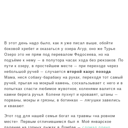
В этот день надо было, как я уже писал выше, обойти
боковой хребет и оказаться у озера Агур, оно же Турье.
Озеро это не прям под перевалом Федосеева, но на
подъёме к нему — в полутора часах хода без рюкзаков. По
пути к озеру, в простейшем месте — при переходе через
небольшой ручей — случается
второй казус похода
.
Мама, неся собаку-барабаку на руках, переходя тот самый
ручей, прыгая на мокрый камень, соскальзывает с него и в
попытках спасти любимое жувотное, коленями валится на
камни берега ручья. Колени пухнут и кровавят; штаны —
порваны, мокры и грязны; в ботинках — лягушки завелись
и квакают.
Этот год для нашей семьи богат на травмы «на ровном
месте». Первым отличившимся был я. Моё январское
падение на горных лыжах в Домбае —
сломал плечо
.