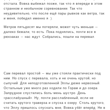
отстала. Вовка выбежал позже, так что я впереди в этом
странном и необычном соревновании. Так что
неудивительно, что после ещё пары рывков как ветра, так
и меня, победил именно я :).
Метров пятьдесят мы потеряли, может чуть меньше —
далеко бежали, то есть. Пока поднялись, почти все в
рюкзаках — нас ждут. Собрались, пошли на перевал.
Сам перевал простой — мы уже стояли практически под
ним. Но спуск с перевала, хоть и не очень крутой, но
сыпучий. Для неподготовленной Эллы дюже нервозный.
Остальные уже много раз ходили по Горам и до озера
Запрудное спустились боль-мень шустро. День
«расслабушный». Ну, почти расслабленный, если не
считать крутого траверза и спуска к озеру. Столь крутого,
что Эллу пришлось спускать мне, Вовка убёг вперёд. Не в