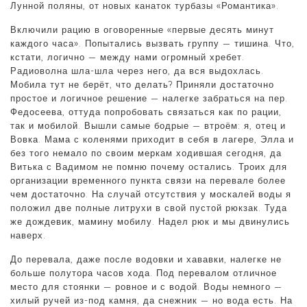
Лунной поляны, от новых канаток турбазы «Романтика».
Включили рацию в оговоренные «первые десять минут
каждого часа». Попытались вызвать группу — тишина. Что,
кстати, логично — между нами огромный хребет.
Радиоволна шла-шла через него, да вся выдохлась.
Мобила тут не берёт, что делать? Приняли достаточно
простое и логичное решение — налегке забраться на пер.
Федосеева, оттуда попробовать связаться как по рации,
так и мобилой. Вышли самые бодрые — втроём: я, отец и
Вовка. Мама с коленями приходит в себя в лагере, Элла и
без того немало по своим меркам ходившая сегодня, да
Витька с Вадимом не помню почему остались. Троих для
организации временного пункта связи на перевале более
чем достаточно. На случай отсутствия у москалей воды я
положил две полные литрухи в свой пустой рюкзак. Туда
же дождевик, мамину мобилу. Надел рюк и мы двинулись
наверх.
До перевала, даже после водовки и хававки, налегке не
больше полутора часов хода. Под перевалом отличное
место для стоянки — ровное и с водой. Воды немного —
хилый ручей из-под камня, да снежник — но вода есть. На