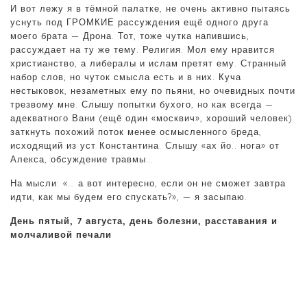
И вот лежу я в тёмной палатке, не очень активно пытаясь
уснуть под ГРОМКИЕ рассуждения ещё одного друга
моего брата — Дрона. Тот, тоже чутка напившись,
рассуждает на ту же тему. Религия. Мол ему нравится
христианство, а либералы и ислам претят ему. Странный
набор слов, но чуток смысла есть и в них. Куча
нестыковок, незаметных ему по пьяни, но очевидных почти
трезвому мне. Слышу попытки бухого, но как всегда —
адекватного Вани (ещё один «москвич», хороший человек)
заткнуть похожий поток менее осмысленного бреда,
исходящий из уст Константина. Слышу «ах йо.. нога» от
Алекса, обсуждение травмы…
На мысли: «… а вот интересно, если он не сможет завтра
идти, как мы будем его спускать?», — я засыпаю.
День пятый, 7 августа, день болезни, расставания и
молчаливой печали