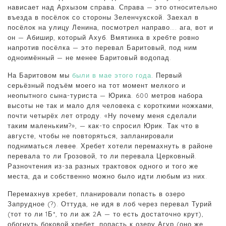
нависает над Архызом справа. Справа — это относительно
въезда в посёлок со стороны Зеленчукской. Заехал в
посёлок на улицу Ленина, посмотрел направо…. ага, вот и
он — Абишир, который Ахуб. Вмятинка в хребте ровно
напротив посёлка — это перевал Баритовый, под ним
одноимённый — не менее Баритовый водопад.
На Баритовом мы
были в мае этого года
. Первый
серьёзный подъём моего на тот момент мелкого и
неопытного сына-туриста — Юрика. 600 метров набора
высоты не так и мало для человека с короткими ножками,
почти четырёх лет отроду. «Ну почему меня сделали
таким маленьким?», — как-то спросил Юрик. Так что в
августе, чтобы не повторяться, запланировали
подниматься левее. Хребет хотели перемахнуть в районе
перевала то ли Грозовой, то ли перевала Церковный.
Разночтения из-за разных трактовок одного и того же
места, да и собственно можно было идти любым из них.
Перемахнув хребет, планировали попасть в озеро
Запрудное (?). Оттуда, не идя в лоб через перевал Турий
(тот то ли 1Б*, то ли аж 2А — то есть достаточно крут),
обогнуть боковой хребет, попасть к озеру Агур (оно же