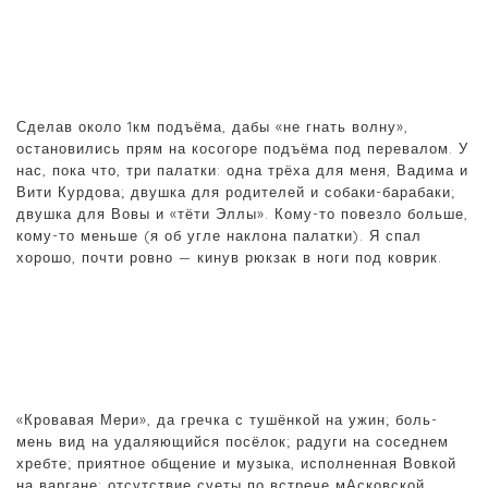
Сделав около 1км подъёма, дабы «не гнать волну»,
остановились прям на косогоре подъёма под перевалом. У
нас, пока что, три палатки: одна трёха для меня, Вадима и
Вити Курдова; двушка для родителей и собаки-барабаки;
двушка для Вовы и «тёти Эллы». Кому-то повезло больше,
кому-то меньше (я об угле наклона палатки). Я спал
хорошо, почти ровно — кинув рюкзак в ноги под коврик.
«Кровавая Мери», да гречка с тушёнкой на ужин; боль-
мень вид на удаляющийся посёлок; радуги на соседнем
хребте; приятное общение и музыка, исполненная Вовкой
на варгане; отсутствие суеты по встрече мАсковской