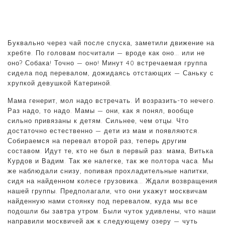
Буквально через чай после спуска, заметили движение на
хребте. По головам посчитали — вроде как оно… или не
оно? Собака! Точно — оно! Минут 40 встречаемая группа
сидела под перевалом, дожидаясь отстающих — Саньку с
хрупкой девушкой Катериной.
Мама генерит, мол надо встречать. И возразить-то нечего.
Раз надо, то надо. Мамы — они, как я понял, вообще
сильно привязаны к детям. Сильнее, чем отцы. Что
достаточно естественно — дети из мам и появляются.
Собираемся на перевал второй раз, теперь другим
составом. Идут те, кто не был в первый раз: мама, Витька
Курдов и Вадим. Так же налегке, так же полтора часа. Мы
же наблюдали снизу, попивая прохладительные напитки,
сидя на найденном колесе грузовика… Ждали возвращения
нашей группы. Предполагали, что они укажут москвичам
найденную нами стоянку под перевалом, куда мы все
подошли бы завтра утром. Были чуток удивлены, что наши
направили москвичей аж к следующему озеру — чуть