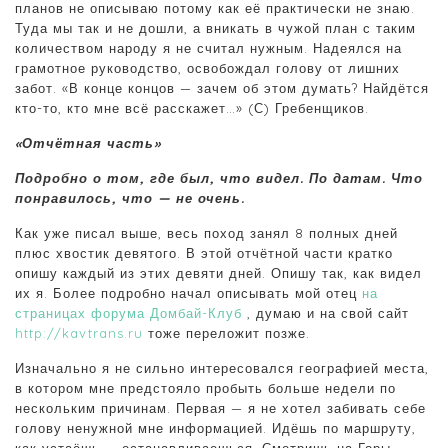
планов не описываю потому как её практически не знаю.
Туда мы так и не дошли, а вникать в чужой план с таким
количеством народу я не считал нужным. Надеялся на
грамотное руководство, освобождал голову от лишних
забот. «В конце концов — зачем об этом думать? Найдётся
кто-то, кто мне всё расскажет…» (С) Гребенщиков.
«Отчётная часть»
Подробно о том, где был, что видел. По датам. Что
понравилось, что — не очень.
Как уже писал выше, весь поход занял 8 полных дней
плюс хвостик девятого. В этой отчётной части кратко
опишу каждый из этих девяти дней. Опишу так, как видел
их я. Более подробно начал описывать мой отец
на
страницах форума Домбай-Клуб
, думаю и на свой сайт
http://kavtrans.ru
тоже переложит позже.
Изначально я не сильно интересовался географией места,
в котором мне предстояло пробыть больше недели по
нескольким причинам. Первая — я не хотел забивать себе
голову ненужной мне информацией. Идёшь по маршруту,
как устаёшь — останавливаешься. Смотришь на Горы,