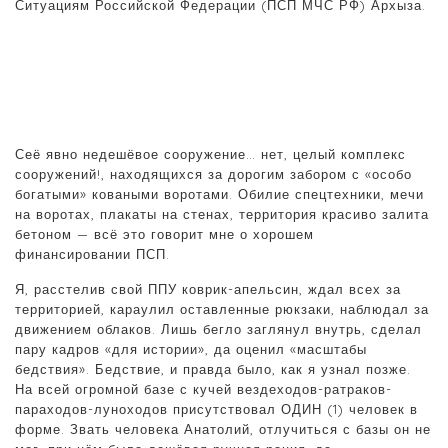
Ситуациям Российской Федерации (ПСП МЧС РФ) Архыза.
Сеё явно недешёвое сооружение… нет, целый комплекс
сооружений!, находящихся за дорогим забором с «особо
богатыми» коваными воротами. Обилие спецтехники, мечи
на воротах, плакаты на стенах, территория красиво залита
бетоном — всё это говорит мне о хорошем
финансировании ПСП.
Я, расстелив свой ППУ коврик-апельсин, ждал всех за
территорией, караулил оставленные рюкзаки, наблюдал за
движением облаков. Лишь бегло заглянул внутрь, сделал
пару кадров «для истории», да оценил «масштабы
бедствия». Бедствие, и правда было, как я узнал позже.
На всей огромной базе с кучей вездеходов-ратраков-
параходов-луноходов присутствовал ОДИН (1) человек в
форме. Звать человека Анатолий, отлучиться с базы он не