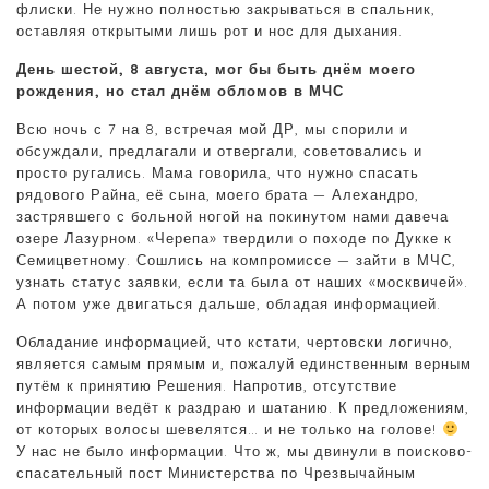
флиски. Не нужно полностью закрываться в спальник,
оставляя открытыми лишь рот и нос для дыхания.
День шестой, 8 августа, мог бы быть днём моего
рождения, но стал днём обломов в МЧС
Всю ночь с 7 на 8, встречая мой ДР, мы спорили и
обсуждали, предлагали и отвергали, советовались и
просто ругались. Мама говорила, что нужно спасать
рядового Райна, её сына, моего брата — Алехандро,
застрявшего с больной ногой на покинутом нами давеча
озере Лазурном. «Черепа» твердили о походе по Дукке к
Семицветному. Сошлись на компромиссе — зайти в МЧС,
узнать статус заявки, если та была от наших «москвичей».
А потом уже двигаться дальше, обладая информацией.
Обладание информацией, что кстати, чертовски логично,
является самым прямым и, пожалуй единственным верным
путём к принятию Решения. Напротив, отсутствие
информации ведёт к раздраю и шатанию. К предложениям,
от которых волосы шевелятся… и не только на голове!
У нас не было информации. Что ж, мы двинули в поисково-
спасательный пост Министерства по Чрезвычайным