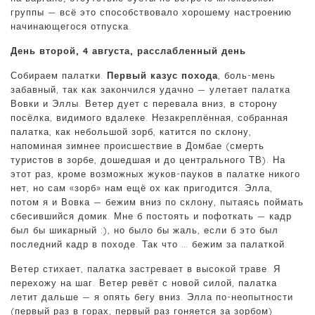
группы — всё это способствовало хорошему настроению
начинающегося отпуска.
День второй, 4 августа, расслабленный день
Собираем палатки.
Первый казус похода
, боль-мень
забавный, так как закончился удачно — улетает палатка
Вовки и Эллы. Ветер дует с перевала вниз, в сторону
посёлка, видимого вдалеке. Незакреплённая, собранная
палатка, как небольшой зорб, катится по склону,
напоминая зимнее происшествие в Домбае (смерть
туристов в зорбе, дошедшая и до центрального ТВ). На
этот раз, кроме возможных жуков-пауков в палатке никого
нет, но сам «зорб» нам ещё ох как пригодится. Элла,
потом я и Вовка — бежим вниз по склону, пытаясь поймать
сбесившийся домик. Мне б постоять и пофоткать — кадр
был бы шикарный :), но было бы жаль, если б это был
последний кадр в походе. Так что … бежим за палаткой.
Ветер стихает, палатка застревает в высокой траве. Я
перехожу на шаг. Ветер ревёт с новой силой, палатка
летит дальше — я опять бегу вниз. Элла по-неопытности
(первый раз в горах, первый раз гоняется за зорбом)