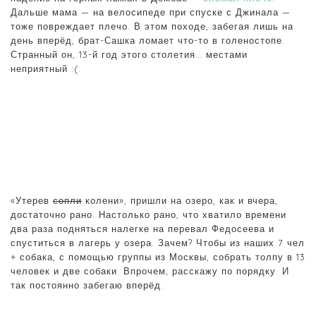
Дальше мама — на велосипеде при спуске с Джинала —
тоже повреждает плечо. В этом походе, забегая лишь на
день вперёд, брат-Сашка ломает что-то в голеностопе.
Странный он, 13-й год этого столетия… местами
неприятный :(.
«Утерев
сопли
колени», пришли на озеро, как и вчера,
достаточно рано. Настолько рано, что хватило времени
два раза подняться налегке на перевал Федосеева и
спуститься в лагерь у озера. Зачем? Чтобы из наших 7 чел
+ собака, с помощью группы из Москвы, собрать толпу в 13
человек и две собаки. Впрочем, расскажу по порядку. И
так постоянно забегаю вперёд.