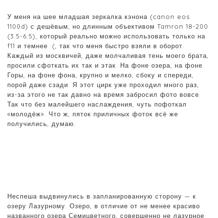
У меня на шее младшая зеркалка кэнона (canon eos
1100d) с дешёвым, но длинным объективом Tamron 18-200
(3.5-6.5), который реально можно использовать только на
f11 и темнее :(, так что меня быстро взяли в оборот.
Каждый из москвичей, даже молчаливая тень моего брата,
просили сфоткать их так и этак. На фоне озера, на фоне
Горы, на фоне фона, крупно и мелко, сбоку и спереди,
порой даже сзади. Я этот цирк уже проходил много раз,
из-за этого не так давно на время забросил фото вовсе.
Так что без малейшего наслаждения, чуть пофоткал
«молодёж». Что ж, пяток приличных фоток всё же
получились, думаю.
Неспеша выдвинулись в запланированную сторону — к
озеру Лазурному. Озеро, в отличие от не менее красиво
названного озера Семицветного, совершенно не лазурное