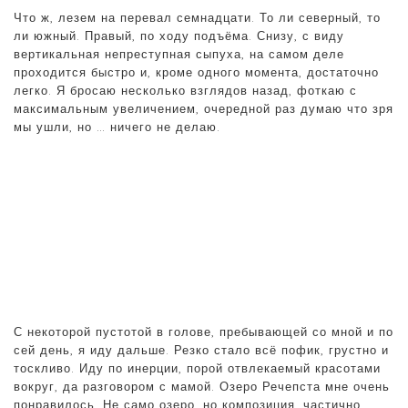
Что ж, лезем на перевал семнадцати. То ли северный, то
ли южный. Правый, по ходу подъёма. Снизу, с виду
вертикальная непреступная сыпуха, на самом деле
проходится быстро и, кроме одного момента, достаточно
легко. Я бросаю несколько взглядов назад, фоткаю с
максимальным увеличением, очередной раз думаю что зря
мы ушли, но … ничего не делаю.
С некоторой пустотой в голове, пребывающей со мной и по
сей день, я иду дальше. Резко стало всё пофик, грустно и
тоскливо. Иду по инерции, порой отвлекаемый красотами
вокруг, да разговором с мамой. Озеро Речепста мне очень
понравилось. Не само озеро, но композиция, частично