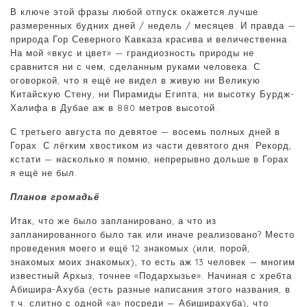
В ключе этой фразы любой отпуск окажется лучше
размеренных будних дней / недель / месяцев. И правда —
природа Гор Северного Кавказа красива и величественна.
На мой «вкус и цвет» — грандиозность природы не
сравнится ни с чем, сделанным руками человека. С
оговоркой, что я ещё не видел в живую ни Великую
Китайскую Стену, ни Пирамиды Египта, ни высотку Бурдж-
Халифа в Дубае аж в 880 метров высотой.
С третьего августа по девятое — восемь полных дней в
Горах. С лёгким хвостиком из части девятого дня. Рекорд,
кстати — насколько я помню, непрерывно дольше в Горах
я ещё не был.
Планов громадьё
Итак, что же было запланировано, а что из
запланированного было так или иначе реализовано? Место
проведения моего и ещё 12 знакомых (или, порой,
знакомых моих знакомых), то есть аж 13 человек — многим
известный Архыз, точнее «Подархызье». Начиная с хребта
Абишира-Ахуба (есть разные написания этого названия, в
т.ч. слитно с одной «а» посреди — Абиширахуба), что