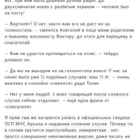
мог, при нём была дешёвая ручная рация, да
двухсимчатая нокио с разбитым экраном — человек был
на посту!
— Вертолёт? О нет, никто вам его не даст из-за
голеностопа, — смеялся Анатолий в лицо моим родителям
и бывшему альпинисту Виктору, до этого дня верящему в
спасателей.
— Вам не удастся пропиариться на этом!, — твёрдо
добавил он.
— Да мы не выходим из-за голеностопа вовсе! У нас за
сезон было уже 12 подобных случаев, ваш 13-й!, — очень
вежливо и спокойно «смеялся» дядя Толик.
— Нет у меня людей. 6 моих товарищей после сложного
случая сейчас отдыхают, — ещё одна фраза от
«спасателя».
Я прям там же загорелся узнать в официальных сводках
ПСП МЧС Архыза о недавнем сложном случае. Почему-то
в голове крутится наиглупейшая, невероятная… нет,
просто совершенно невозможная версия, даже писать не