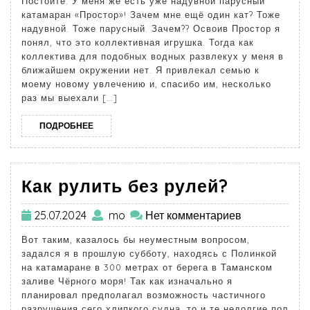
Постойте. У меня же есть уже надувной парусный
катамаран «Простор»! Зачем мне ещё один кат? Тоже
надувной. Тоже парусный. Зачем?? Освоив Простор я
понял, что это коллективная игрушка. Тогда как
коллектива для подобных водных развлекух у меня в
ближайшем окружении нет. Я привлекал семью к
моему новому увлечению и, спасибо им, несколько
раз мы выехали […]
ПОДРОБНЕЕ
Как рулить без рулей?
25.07.2024
mo
Нет комментариев
Вот таким, казалось бы неуместным вопросом,
задался я в прошлую субботу, находясь с Полинкой
на катамаране в 300 метрах от берега в Таманском
заливе Чёрного моря! Так как изначально я
планировал предполагал возможность частичного
разрушения сего хлипкого судна, то и те недолгие пол