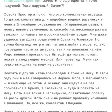
катамаран «Простор»
! Зачем мне ещё один кат? Тоже
надувной. Тоже парусный. Зачем??
Освоив Простор я понял, что это коллективная игрушка.
Тогда как коллектива для подобных водных развлекух у
меня в ближайшем окружении нет. Я привлекал семью к
моему новому увлечению и, спасибо им, несколько раз мы
выехали поплавать по морским солёным водам. Мне даже
удалось вытащить родителей и брата на Азовское. Но
волна была под метр и мы, пытаясь выйти в море, только
повредили части катамарана, так и не поплавав на нём.
Родственники прокатились бы ещё, да только потом…
может в следующем месяце. Или через год. Меня так
редко выходить на воду не устраивает.
Поехать к другим катамарановодам я тоже не могу. В этом
году они в мае собирались на Чёрном море, в Лермонтово
— я был ещё не готов. А осенью они будут ещё раз
собираться в Крыму, в Казантипе — туда я поехать не
могу. Есть ещё точка в Геленджике, обязательно посещу
её разок-другой. Хоть она и не решает проблему компании
в плавании. Но, всё же, коллектив. Общение.
Чтобы не зависеть от компании, я было попытался собрать