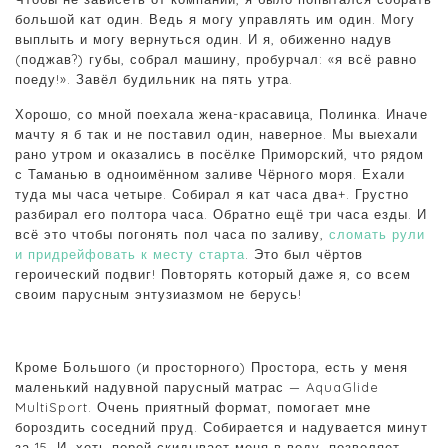
большой кат один. Ведь я могу управлять им один. Могу
выплыть и могу вернуться один. И я, обиженно надув
(поджав?) губы, собрал машину, пробурчал: «я всё равно
поеду!». Завёл будильник на пять утра.
Хорошо, со мной поехала жена-красавица, Полинка. Иначе
мачту я б так и не поставил один, наверное. Мы выехали
рано утром и оказались в посёлке Приморский, что рядом
с Таманью в одноимённом заливе Чёрного моря. Ехали
туда мы часа четыре. Собирал я кат часа два+. Грустно
разбирал его полтора часа. Обратно ещё три часа езды. И
всё это чтобы погонять пол часа по заливу,
сломать рули
и придрейфовать к месту старта
. Это был чёртов
героический подвиг! Повторять который даже я, со всем
своим парусным энтузиазмом не берусь!
Кроме Большого (и просторного) Простора, есть у меня
маленький надувной парусный матрас — AquaGlide
MultiSport. Очень приятный формат, помогает мне
бороздить соседний пруд. Собирается и надувается минут
за 15. И, хоть порой скидывает меня в воду, позволяет