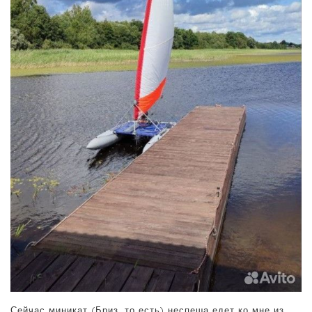
Сейчас миникат (Бриз, то есть) неспеша едет ко мне из