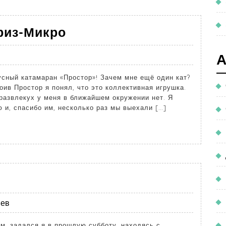
риз-Микро
усный катамаран «Простор»! Зачем мне ещё один кат?
оив Простор я понял, что это коллективная игрушка.
развлекух у меня в ближайшем окружении нет. Я
и, спасибо им, несколько раз мы выехали […]
иев
м, задался я в прошлую субботу, находясь с