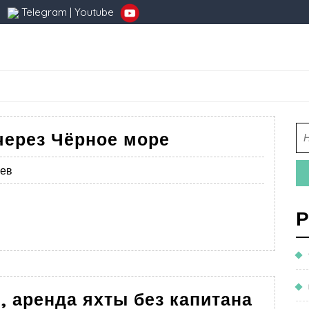
Telegram
|
Youtube
через Чёрное море
иев
Р
я, аренда яхты без капитана