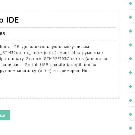
o IDE
ев
duino IDE. Дополнительную ссылку пишем
_STM32duino_index.json 2. меню Инструменты /
рать плату Generic STM32F103C series (а если не
 заливки — Serial. USB разъём bluepill слева.
ужаем моргалку (blink) из примеров. Но
ца