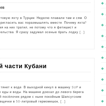
иев
овую яхту в Турции. Неделю плавали там и сям. О
пригласить вас поразмышлять вместе. Почему яхта?
мя на них тратил, не потому что я фетишист и
ельства. Я сразу задумал осенью брать лодку […]
й части Кубани
 тянет к воде. В выходной кинул в машину SUP и
л еды и воды. На машине доехал до левого берега
й посёлочек рядом с ныне покойным Шапсугским
вещички в 50-литровый гермомешок, […]