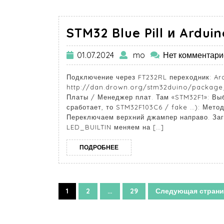
STM32 Blue Pill и Arduin
01.07.2024
mo
Нет комментари
Подключение через FT232RL переходник: Ar
http://dan.drown.org/stm32duino/package
Платы / Менеджер плат. Там «STM32F1»: Выб
сработает, то STM32F103C6 / fake …): Метод
Переключаем верхний джампер направо. Загр
LED_BUILTIN меняем на […]
ПОДРОБНЕЕ
1
2
…
29
Следующая страни