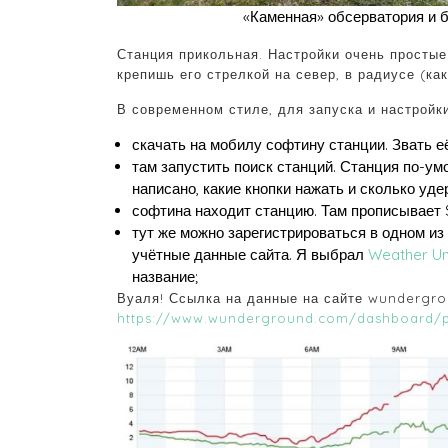
«Каменная» обсерватория и б
Станция прикольная. Настройки очень простые
крепишь его стрелкой на север, в радиусе (ка
В современном стиле, для запуска и настройк
скачать на мобилу софтину станции. Звать е
там запустить поиск станций. Станция по-ум
написано, какие кнопки нажать и сколько уд
софтина находит станцию. Там прописывает SS
тут же можно зарегистрироваться в одном из
учётные данные сайта. Я выбрал
Weather U
название;
Вуаля! Ссылка на данные на сайте wundergro
https://www.wunderground.com/dashboard/