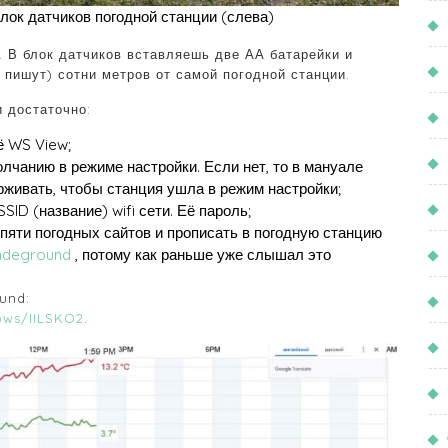
лок датчиков погодной станции (слева)
. В блок датчиков вставляешь две АА батарейки и
к пишут) сотни метров от самой погодной станции.
и достаточно:
ё WS View;
олчанию в режиме настройки. Если нет, то в мануале
ерживать, чтобы станция ушла в режим настройки;
ID (название) wifi сети. Её пароль;
 пяти погодных сайтов и прописать в погодную станцию
ndeground
, потому как раньше уже слышал это
und:
pws/IILSKO2
.