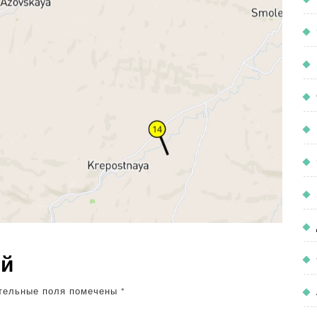
ий
тельные поля помечены
*