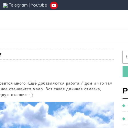
Telegram
|
Youtube
в
овится много! Ещё добавляются работа / дом и что там
Р
сное становится мало. Вот такая длинная отмазка,
дную станцию : )