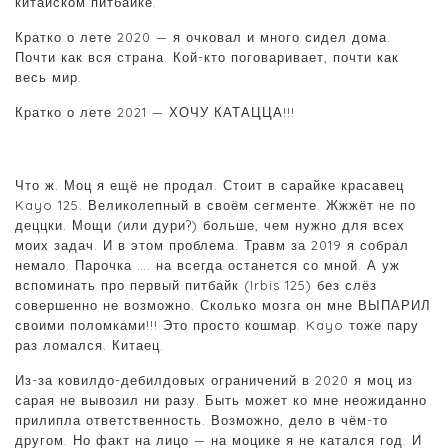
китайском питбайке.
Кратко о лете 2020 — я очковал и много сидел дома.
Почти как вся страна. Кой-кто поговаривает, почти как
весь мир.
Кратко о лете 2021 — ХОЧУ КАТАЦЦА!!!
Что ж. Моц я ещё не продал. Стоит в сарайке красавец
Kayo 125. Великолепный в своём сегменте. Жжжёт не по
деццки. Мощи (или дури?) больше, чем нужно для всех
моих задач. И в этом проблема. Травм за 2019 я собрал
немало. Парочка …. на всегда останется со мной. А уж
вспоминать про первый питбайк (Irbis 125) без слёз
совершенно не возможно. Сколько мозга он мне ВЫПАРИЛ
своими поломками!!! Это просто кошмар. Kayo тоже пару
раз ломался. Китаец.
Из-за ковилдо-дебилдовых ограничений в 2020 я моц из
сарая не вывозил ни разу. Быть может ко мне неожиданно
прилипла ответственность. Возможно, дело в чём-то
другом. Но факт на лицо — на моцике я не катался год. И