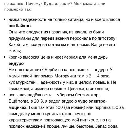
не жалею! Почему? Куда ж расти? Мои мысли шли
примерно так:
низкая надёжность не только китайца, но и всего класса
питбайков
.
Они, что следует из названия, изначально были
придуманы для передвижения персонала по питстопу.
Какой там поход на сотню км в автономе. Ваще не его
стиль;
крепко высокая цена и чрезмерная для меня дурь
эндуро
.
Не подходит пит? Берём на класс выше — эндуро. У
мамы такой, например. Моторчики там в 2 — 4 раза
кубатуристей. Надёжность у них, в целом, повыше. Не
«высокая», а именно повыше. Цена же, огого выше;
повышая надёжность — убираем бензомотор.
Ещё тогда, в 2019, я видел видео о чудо
электро-
моциках
. Тыщ так этак 300 (за новый) или порядка 150 за
самоделку можно купить этакое нечто, по
характеристикам повторяющее мой пит Kayo, но на
порядок надёжней, проще, лучше, быстрее. Запас хода