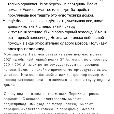
только ограничен. И от берёзы не зарядишь. Весит
немало. Если сломается или сядет батарейка,
проклянёшь всё тащить это чудо техники домой;
ещё более повышая надёжность, уменьшая вес, вводя
дополнительный … педальный привод.
И тут меня осенило. Я ж люблю горный велосид! У меня
есть горный велосипед! Не хватает только небольшой
помощи в виде относительно слабого мотора. Получаем
электро-велосипед
.
Моя задумка. Нет, моя ставка на заметную часть лета
2021 на обычный горный велик GT Agressor, но с простым
350 / 500 Вт электро мотор-редуктором на переднем
колесе. Если, по какой-то причине, мотор-редуктор вышел
из строя. Или сели батарейки, или контроллер помер, или
провод зажевало, или …. я забиваю на него и кручу педали
домой.
С пару недель я шёл к этой мысли. Перебирал разные
варианты. Оказалось, электровелы бывают
заднеприводными (заднее мотор-колесо), бывают
передними (электро колесо на переднем). Бывают
полноприводными, с двумя моторами. Ещё бывают с