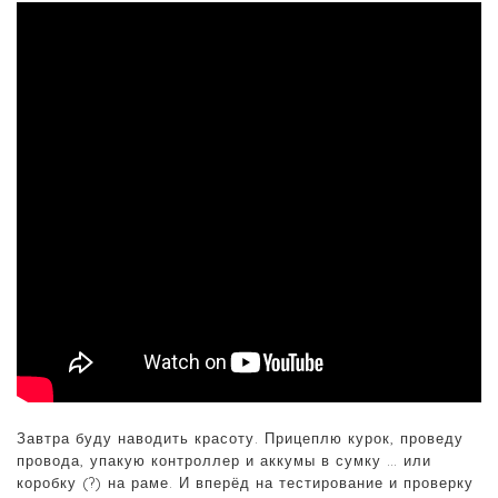
Завтра буду наводить красоту. Прицеплю курок, проведу
провода, упакую контроллер и аккумы в сумку … или
коробку (?) на раме. И вперёд на тестирование и проверку