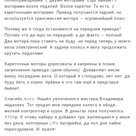
моторами возле педалей. Возле каретки. То есть, с
кареточными моторами. Привод получается задний, но
используется трансмиссия мотора — огромнейший плюс.
Почему же я тогда остановился на переднем приводе?
Потому что де-юро он передний, а де-факто — полный!
Два мотора пока ставить не буду, но перед теперь у моего
вела электрический. А заднее колесо я могу продолжить
крутить педалями.
Кареточные моторы дороговаты и капризны в плане
загрязнения привода (цепи обычно). Добавляют висяк
внизу посредине вела. О который я стопудово, нет-нет, да
буду бить о корни, брёвна и что там ещё в предгорье
бывает.
Спасибо Avito. Нашёл увлечённого мастера Владимира
недалеко. Тот продал мне переднее колесо в ободе,
мелкий контроллер и курок. В деньгах пока получилось
9700р. К этому набору я добавил три, валяющиеся у меня
без дела, коптерные LiPo батарейки, да пол дня пайки
переходников. И, вуаля!