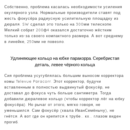
Собственно, проблема касалась необходимости усиления
окулярного узла. Нормальные производители ставят под
жесть фокусёра радиусную усилительную площадку из
дюраля. SW сделал это только на 300мм телескопе.
Мелкий собрат 200ф4 оказался достаточно жёстким
только из-за своего компактного размера. А вот среднему
в линейке, 250мм не повезло.
Удлиняющее кольцо на юбке паракорра. Серебристая
деталь, левее чёрного кольца
Сия проблема усугублялась большим выносом корректора
комы Televue Paracorr. Этот корректор, будучи
вставленным в полностью выдвинутый фокусёр, не
доставал до фокуса чуть больше сантиметра. Тогда
добавили дюралевое кольцо (чтобы корректор лёг на юбку
фокусёра). Но рычаг от этого, мягко говоря, не
уменьшился. Сам фокусёр (хвала ИванСемёнычу), не
гнётся. А вот где он крепится к трубе… кх… глазом виден
прогиб.