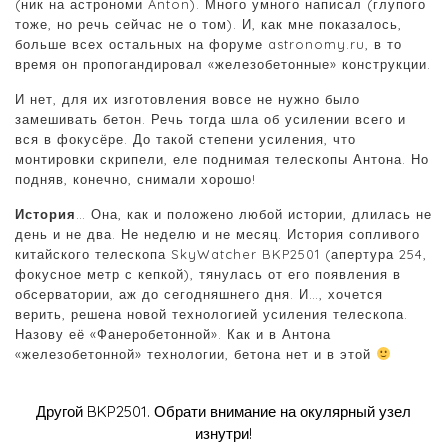
(ник на астрономи Anton). Много умного написал (глупого
тоже, но речь сейчас не о том). И, как мне показалось,
больше всех остальных на форуме astronomy.ru, в то
время он пропогандировал «железобетонные» конструкции.
И нет, для их изготовления вовсе не нужно было
замешивать бетон. Речь тогда шла об усилении всего и
вся в фокусёре. До такой степени усиления, что
монтировки скрипели, еле поднимая телескопы Антона. Но
подняв, конечно, снимали хорошо!
История
…
Она, как и положено любой истории, длилась не
день и не два. Не неделю и не месяц. История сопливого
китайского телескопа SkyWatcher BKP2501 (апертура 254,
фокусное метр с кепкой), тянулась от его появления в
обсерватории, аж до сегодняшнего дня. И…, хочется
верить, решена новой технологией усиления телескопа.
Назову её «Фанеробетонной». Как и в Антона
«железобетонной» технологии, бетона нет и в этой
Другой BKP2501. Обрати внимание на окулярный узел
изнутри!