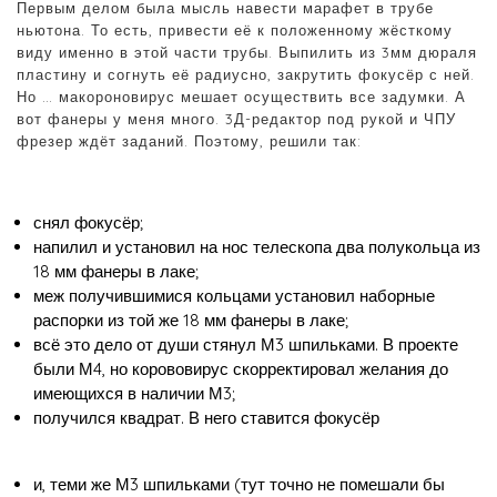
Первым делом была мысль навести марафет в трубе
ньютона. То есть, привести её к положенному жёсткому
виду именно в этой части трубы. Выпилить из 3мм дюраля
пластину и согнуть её радиусно, закрутить фокусёр с ней.
Но … макороновирус мешает осуществить все задумки. А
вот фанеры у меня много. 3Д-редактор под рукой и ЧПУ
фрезер ждёт заданий. Поэтому, решили так:
снял фокусёр;
напилил и установил на нос телескопа два полукольца из
18 мм фанеры в лаке;
меж получившимися кольцами установил наборные
распорки из той же 18 мм фанеры в лаке;
всё это дело от души стянул М3 шпильками. В проекте
были М4, но корововирус скорректировал желания до
имеющихся в наличии М3;
получился квадрат. В него ставится фокусёр
и, теми же М3 шпильками (тут точно не помешали бы