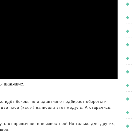
мы щадящие.
ко идёт боком, но и адаптивно подбирает обороты и
 два часа (как я) написали этот модуль. А старались,
уть от привычное в неизвестное! Не только для других,
ущее.