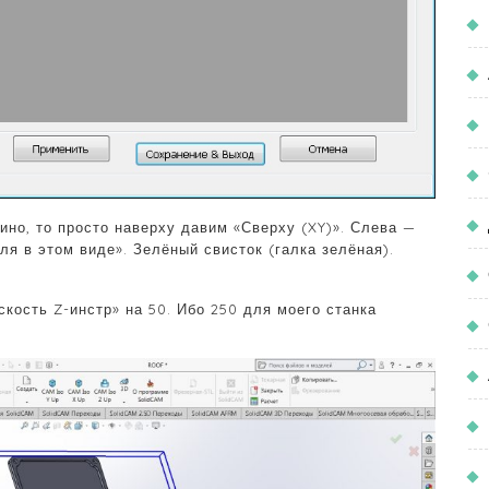
ино, то просто наверху давим «Сверху (XY)». Слева —
я в этом виде». Зелёный свисток (галка зелёная).
кость Z-инстр» на 50. Ибо 250 для моего станка