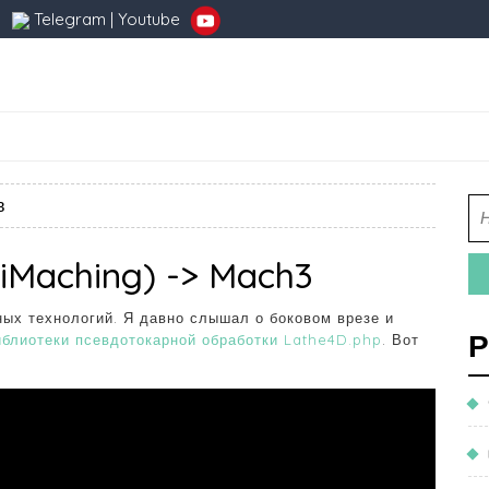
Telegram
|
Youtube
в
(iMaching) -> Mach3
ных технологий. Я давно слышал о боковом врезе и
Р
блиотеки псевдотокарной обработки Lathe4D.php
. Вот