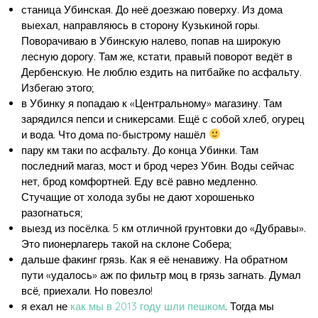
станица Убинская. До неё доезжаю поверху. Из дома
выехал, направляюсь в сторону Кузькиной горы.
Поворачиваю в Убинскую налево, попав на широкую
лесную дорогу. Там же, кстати, правый поворот ведёт в
Дербенскую. Не люблю ездить на питбайке по асфальту.
Избегаю этого;
в Убинку я попадаю к «Центральному» магазину. Там
зарядился пепси и сникерсами. Ещё с собой хлеб, огурец
и вода. Что дома по-быстрому нашёл
пару км таки по асфальту. До конца Убинки. Там
последний магаз, мост и брод через Убин. Воды сейчас
нет, брод комфортней. Еду всё равно медленно.
Стучащие от холода зубы не дают хорошенько
разогнаться;
выезд из посёлка. 5 км отличной грунтовки до «Дубравы».
Это пионерлагерь такой на склоне Собера;
дальше факинг грязь. Как я её ненавижу. На обратном
пути «удалось» аж по фильтр моц в грязь загнать. Думал
всё, приехали. Но повезло!
я ехал не
как мы в 2013 году шли пешком
. Тогда мы