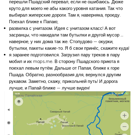
перешли Пшадский перевал, если не ошибаюсь. Дюже
круто для моего не абы какого уровня катания. Так что
выбирал жиперские дороги. Там я, наверняка, проеду.
Поехал ближе к Папаю;
развилка с унитазом. Идея с унитазом класс! А вот
засранцы, что накидали там бутылки и другой мусор …
наверное, у них дома так же. Стопудово — окурки,
бутылки, пакеты какие-то. Я б свои принёс, скажите куда!
я заранее подготовился. Загрузил пару треков в пару
мобил и их maps.me. В сторону Пшадского приюта я
поехал левым путём. Дальше от Папая, ближе к горе
Пшада. Обратно, разнообразия для, вернулся другим
рукавом. Заметно, скажу, прикольней путь! И дорога
лучше, и Папай ближе — лучше виден!