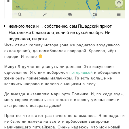
немного леса и …. собственно, сам Пшадский приют.
Ностальжи б накатило, если б не сухой ноябрь. Ни
водопадов, ни реки.
Чуть отмыл голову мотора (она же радиатор воздушного
охлаждения), да полюбовался природой. Красиво, чёрт
подери! И тепло
Минут 5 думал не двинуть ли дальше. Это искушение,
однозначно. Я с ним поборолся
потеряшкой
и обещанием
жене быть примерным мальчиком. То есть больше не
косячить направо и налево с моциком в лесу.
До выезда я «заявляю маршрут» Полинке. И, по-ходу езды,
могу корректировать его только в сторону уменьшения и
экстренного возврата домой.
Приятно, что в этот раз ничего не сломалось. Я не падал и
не было ни намёка на все эти ирбисовые заморочки
начинающего питбайкера. Очень надеюсь, что мой новый