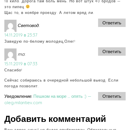
18 кило. Дорога там боль мень. Но вот штук 40 бродов —
это пипец
Щас то, в ноябре проезду. А летом вряд ли.
Ответить
Световод
:
14.11.2019 в 23:37
Завидую по-белому.молодец,Олег!
Ответить
mo
:
15.11.2019 в 07:33
Спасибо!
Сейчас собираюсь в очередной небольшой выезд. Если
погода позволит.
Уведомление:
Пешком на море … опять :) —
Ответить
oleg.milantiev.com
Добавить комментарий
Ваш адрес email не будет опубликован.
Обязательные