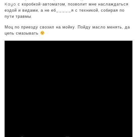
Kayo с коробкой-автоматом, позволит мне наслаждаться
ездой и видами, а не еб_____я с техникой, собирая по
пути травмы.
Моц по приезду свозил на мойку. Пойду масло менять, да
цепь смазывать