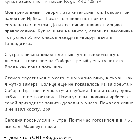
купил взамен почти новый Kayo KRZ 125 EA.
Моц прикольный. Говорят, это китайский топ. Говорят, он
надёжней Ирбиса. Пока что у меня нет причин
сомневаться в этом. Да и состояние «нового» моцика
превосходное. Купил я его на авито у старичка-лесовичка.
Тот успел 35 моточасов наездить «вокруг дачи в
Геленджике».
С утра в низине висел плотный туман вперемешку с
дымом — горит лес на Собере. Третий день тушат его.
Вроде как почти потушили.
Стоило спуститься с моего 250м холма вниз, в туман, как
я жутко замёрз. Солнце ещё не показалось из-за хребта и
Собера. Бр… почти час стучал зубами. Ещё и кофту дома
забыл. То есть оставил. Помянуя опыт починки ирбиса, с
собой приходится тащить довольно много. Пожалел спину
и не взял кофту. Зря!
Сегодня проснулся в 7 утра. Почти час готовился и в 7:50
выехал. Маршрут такой:
дом, что в СНТ «Ведруссия»;