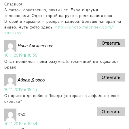
Спасибо!
А фоток, собственно, почти нет. Ехал с двумя
телефонами. Один старый на руке в роли навигатора.
Второй в кармане — резерв и камера. Больше напирал на
видео. Чуть фото здесь:
http://photo.milantiev.com/?
dir=3764
Ответить
Нина Алексеевна
:
10.11.2019 в 18:36
Опыт появился, прям разумный, техничный мотоциклист.
Браво!
Ответить
Абрам Дюрсо
:
10.11.2019 в 18:43
От приюта до собсно Пшады (которая на асфальте) еще
сколько?
Ответить
mo
:
10.11.2019 в 19:34