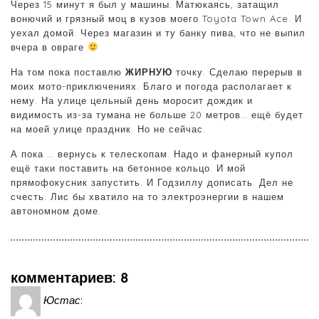
Через 15 минут я был у машины. Матюкаясь, затащил
вонючий и грязный моц в кузов моего Toyota Town Ace. И
уехал домой. Через магазин и ту банку пива, что не выпил
вчера в овраге
На том пока поставлю
ЖИРНУЮ
точку. Сделаю перерыв в
моих мото-приключениях. Благо и погода располагает к
нему. На улице цельный день моросит дождик и
видимость из-за тумана не больше 20 метров… ещё будет
на моей улице праздник. Но не сейчас.
А пока … вернусь к телескопам. Надо и фанерный купол
ещё таки поставить на бетонное кольцо. И мой
прямофокусник запустить. И Годзиллу дописать. Дел не
счесть. Лис бы хватило на то электроэнергии в нашем
автономном доме.
комментариев: 8
Юстас
: