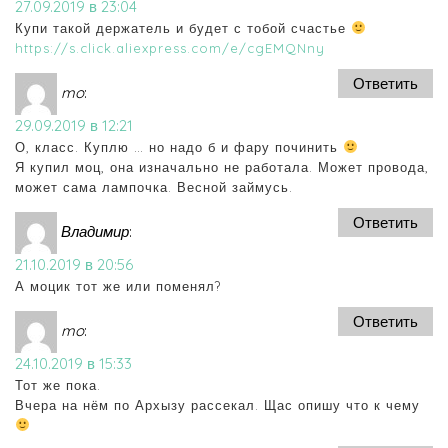
27.09.2019 в 23:04
Купи такой держатель и будет с тобой счастье
https://s.click.aliexpress.com/e/cgEMQNny
Ответить
mo
:
29.09.2019 в 12:21
О, класс. Куплю … но надо б и фару починить
Я купил моц, она изначально не работала. Может провода,
может сама лампочка. Весной займусь.
Ответить
Владимир
:
21.10.2019 в 20:56
А моцик тот же или поменял?
Ответить
mo
:
24.10.2019 в 15:33
Тот же пока.
Вчера на нём по Архызу рассекал. Щас опишу что к чему