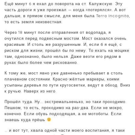
Ещё минут 6 я ехал до поворота на ст. Калужскую. Эту
часть дороги я уже проезжал — когда «потерялся». А вот
дальше, в прямом смысле, для меня была Terra Incognita,
то есть земля неизвестная.
Через 18 минут после отправления от водопада, я
очутился перед подвесным мостом. Мост оказался очень
красивым. И столь же разрушенным. И, если б я ещё, с
риском для жизни, прошёл бы по нему. То ехать на моцике
там, однозначно, было нельзя. Даже везти его рядом в
руках было более чем рискованно.
К тому же, мост явно уже давненько пребывает в столь
плачевном состоянии. Красно-жёлтые маркеры, коими
усыпаны деревья по пути кругосветки, ведут в обход. Вниз
к ручью. Наверх из него.
Прошёл туда. Ну… экстремальненько, но таки проходимо.
Пешком, то есть, проходимо на раз-два. Если не мокро,
конечно. Если обувь подходящая, а не мотоботы. Если
знаешь куда прёшь
… и вот тут, хвала одной части моего воспитания, я таки