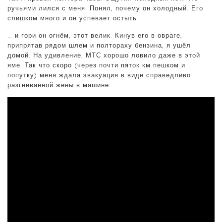
ручьями лился с меня. Понял, почему он холодный. Его
слишком много и он успевает остыть.
… и гори он огнём, этот велик. Кинув его в овраге,
припрятав рядом шлем и полтораху бензина, я ушёл
домой. На удивление, МТС хорошо ловило даже в этой
яме. Так что скоро (через почти пяток км пешком и
попутку) меня ждала эвакуация в виде справедливо
разгневанной жены в машине.