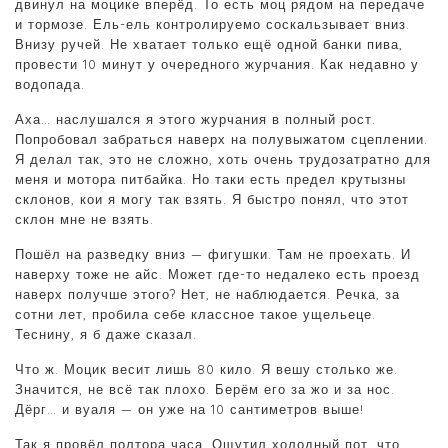
двинул на моцике вперёд. То есть моц рядом на передаче
и тормозе. Ель-ель контролируемо соскальзывает вниз.
Внизу ручей. Не хватает только ещё одной банки пива,
провести 10 минут у очередного журчания. Как недавно у
водопада.
Аха… наслушался я этого журчания в полный рост.
Попробовал забраться наверх на полувыжатом сцеплении.
Я делал так, это не сложно, хоть очень трудозатратно для
меня и мотора питбайка. Но таки есть предел крутызны
склонов, кои я могу так взять. Я быстро понял, что этот
склон мне не взять.
Пошёл на разведку вниз — фигушки. Там не проехать. И
наверху тоже не айс. Может где-то недалеко есть проезд
наверх получше этого? Нет, не наблюдается. Речка, за
сотни лет, пробила себе классное такое ущельеце.
Теснину, я б даже сказал.
Что ж. Моцик весит лишь 80 кило. Я вешу столько же.
Значится, не всё так плохо. Берём его за жо и за нос.
Дёрг… и вуаля — он уже на 10 сантиметров выше!
Так я провёл полтора часа. Ощутил холодный пот, что