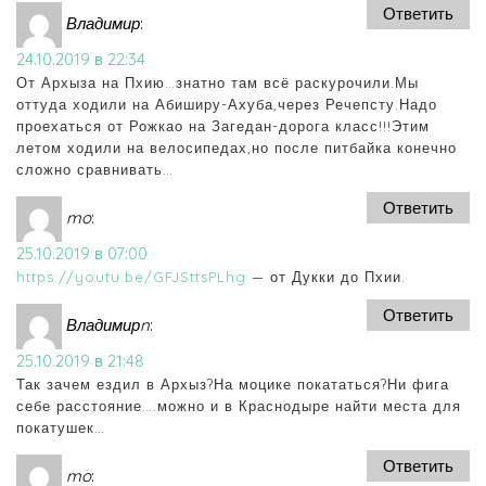
Ответить
Владимир
:
24.10.2019 в 22:34
От Архыза на Пхию…знатно там всё раскурочили.Мы
оттуда ходили на Абиширу-Ахуба,через Речепсту.Надо
проехаться от Рожкао на Загедан-дорога класс!!!Этим
летом ходили на велосипедах,но после питбайка конечно
сложно сравнивать…
Ответить
mo
:
25.10.2019 в 07:00
https://youtu.be/GFJSttsPLhg
— от Дукки до Пхии.
Ответить
Владимирn
:
25.10.2019 в 21:48
Так зачем ездил в Архыз?На моцике покататься?Ни фига
себе расстояние….можно и в Краснодыре найти места для
покатушек…
Ответить
mo
: