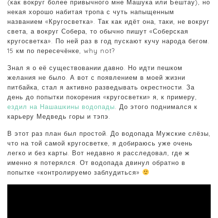
(как вокруг более привычного мне Машука или Бештау), но
некая хорошо набитая тропа с чуть напыщенным
названием «Кругосветка». Так как идёт она, таки, не вокруг
света, а вокруг Собера, то обычно пишут «Соберская
кругосветка». По ней раз в год пускают кучу народа бегом.
15 км по пересечёнке, why not?
Знал я о её существовании давно. Но идти пешком
желания не было. А вот с появлением в моей жизни
питбайка, стал я активно разведывать окрестности. За
день до попытки покорения «кругосветки» я, к примеру,
ездил на Нашашкины водопады
. До этого поднимался к
карьеру Медведь горы и тэпэ.
В этот раз план был простой. До водопада Мужские слёзы,
что на той самой кругосветке, я добираюсь уже очень
легко и без карты. Вот недавно я расследовал, где ж
именно я потерялся. От водопада двинул обратно в
попытке «контролируемо заблудиться»