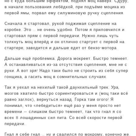
но с куда большим эффектом, поднял моц наверх. Сдуру,
в начале пользования лебёдкой, при подъёме моцика из
первой ямы, порвал ему силуминовую ручку сцепления.
Сначала я стартовал, рукой поджимая сцепление на
коробке. Это … не очень удобно. Потом я приловчился и
стартовал прям с первой передачи. Нужно лишь чуть
толкнуть моц вперёд и он отлично стартует с первой на
стартере, заводится и дальше едет от бензо-мотора.
Дальше ещё проблемка. Дорога мокреет. Быстро темнеет.
А останавливаться из-за отсутствия сцепления, мне не с
руки. А вот зря! Надо таки было не строить из себя супер
гонщика, а гасить моц в сомнительных случаях.
Так я уехал на нехилый такой даунхильный трек. Ура,
мозгов хватило быстро сориентироваться и (моц таки всё
равно заглох), вернуться назад. Горка там огого! Я
понимал, что «лебедиться» ещё раз у меня просто нет
времени — слишком быстро темнеет, так что гнал я со
всех 8 лошадинных сил пита. Со всей скорости первой
передачи.
Гнал я себе гнал … ну и свалился по мокрому, конечно же.