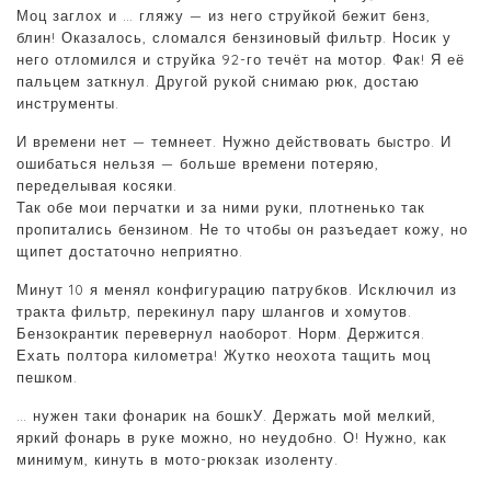
Моц заглох и … гляжу — из него струйкой бежит бенз,
блин! Оказалось, сломался бензиновый фильтр. Носик у
него отломился и струйка 92-го течёт на мотор. Фак! Я её
пальцем заткнул. Другой рукой снимаю рюк, достаю
инструменты.
И времени нет — темнеет. Нужно действовать быстро. И
ошибаться нельзя — больше времени потеряю,
переделывая косяки.
Так обе мои перчатки и за ними руки, плотненько так
пропитались бензином. Не то чтобы он разъедает кожу, но
щипет достаточно неприятно.
Минут 10 я менял конфигурацию патрубков. Исключил из
тракта фильтр, перекинул пару шлангов и хомутов.
Бензокрантик перевернул наоборот. Норм. Держится.
Ехать полтора километра! Жутко неохота тащить моц
пешком.
… нужен таки фонарик на бошкУ. Держать мой мелкий,
яркий фонарь в руке можно, но неудобно. О! Нужно, как
минимум, кинуть в мото-рюкзак изоленту.