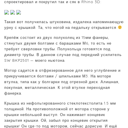
спроектировал и покрутил так и сяк в Rhino 3D:
Такая вот получилась штуковина, издалека напоминающую
урну с крышкой. Та, что ногой на педальку открывается
Крепёж состоит из двух полуколец из 15мм фанеры,
стянутых двумя болтами с барашками М6, то есть не
требует сверловки трубы. Полукольца готовятся под
диаметр трубы. В данном случае под передний усилитель
SW BKP2501 — моего ньютона.
Мотор садится в отфрезерованное для него углубление и
прикручивается болтами / шпильками М3. На моторе
втулка, типа как у болгарки под отрезной диск. Алишная,
покупная, металлическая. К этой втулке переходная
фанерка.
Крышка из нефольгированного стеклотекстолита 1.5 мм
толщиной. На противоположной от мотора стороне у
крышки небольшой выступ. Он нажимает концевик
закрытия крышки. Ой, забыл про концевик открытия
крышки! Он где-то под мотором, сейчас дорисую. И ещё