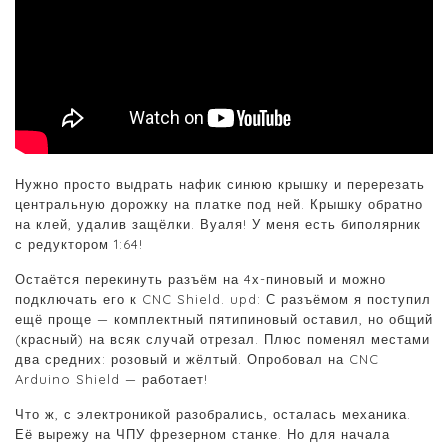
Нужно просто выдрать нафик синюю крышку и перерезать
центральную дорожку на платке под ней. Крышку обратно
на клей, удалив защёлки. Вуаля! У меня есть биполярник
с редуктором 1:64!
Остаётся перекинуть разъём на 4х-пиновый и можно
подключать его к CNC Shield. upd: С разъёмом я поступил
ещё проще — комплектный пятипиновый оставил, но общий
(красный) на всяк случай отрезал. Плюс поменял местами
два средних: розовый и жёлтый. Опробовал на CNC
Arduino Shield — работает!
Что ж, с электроникой разобрались, осталась механика.
Её вырежу на ЧПУ фрезерном станке. Но для начала