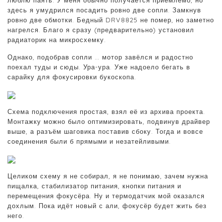
люблю паять. У меня обычно получается приемлемо, но
здесь я умудрился посадить ровно две сопли. Замкнув
ровно две обмотки. Бедный DRV8825 не помер, но заметно
нагрелся. Благо я сразу (предварительно) установил
радиаторик на микросхемку.
Однако, подобрав сопли … мотор завёлся и радостно
поехал туды и сюды. Ура-ура. Уже надоело бегать в
сарайку для фокусировки букоскопа.
Схема подключения простая, взял её из архива проекта.
Монтажку можно было оптимизировать, подвинув драйвер
выше, а разъём шаговика поставив сбоку. Тогда и вовсе
соединения были б прямыми и незатейливыми.
Целиком схему я не собирал, я не понимаю, зачем нужна
пищалка, стабилизатор питания, кнопки питания и
перемещения фокусёра. Ну и термодатчик мой оказался
дохлым. Пока идёт новый с али, фокусёр будет жить без
него.