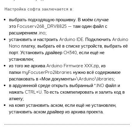
Настройка софта заключается в:
выбрать подходящую прошивку. В моём случае
это Focuserv268_DRV8825 — там один файл с
расширением .ino;
установить и настроить Arduino IDE. Подключить Arduino
Nano платку, выбрать её в списке устройств, выбрать её
порт. Установить драйвер CH340, если ещё не
установлен;
из того же архива Arduino Firmware XXX.zip, из
папки myFocuserPro2libraries нужно всё содержимое
распаковать в «Мои документы»\Arduino\libraries;
в ардуиннной среде открыть выбранный *.INO файл и
нажать CTRL+U. То есть скомпилировать и залить код в
атмегу;
на комп установить аском, если ещё не установлен,
установить аском драйвер из архива проекта.