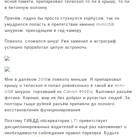
ясной памяти, припарковал телескоп то ли в крышу, то ли
в бетонную колонну.
Причём, ладно бы просто стукнулся корпусом, так он
умудрился попасть в препятствие именно miniUSB
шнурком, приходящем в гид-камеру.
Повезло, сломался шнур! Уже заменил и астрограф
успешно проработал целую астроночь:
Мне в далёком 2010м повезло меньше. Я припарковал
крышу о телескоп и попал ровнёхонько в такой же mini-
USB шнурок, торчавший из Canon 450Da. Выломал разъём
фотика. Хорошо, мир не без добрых и рукастых людей. За
полторы тыщи рублей разъём припаяли до полного
восстановления функционирования.
Поэтому ГИБДД обсерватории L71 приветствует
дисциплинированных водителей и ещё раз напоминает о
необходимости соблюдения правил парковки. Будьте