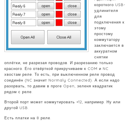
короткого USB-
удлинителя
для
подключения к
этому
простому
коммутатору
заключается в
аккуратном
снятии
оплётки, не разрезая проводов. И разрезанию только
красного. Его отвёрткой прикручиваем к COM и NC
хвостам реле. То есть, при выключенном реле провод
соединён (NC значит Normaly Connected). А если надо
разорвать, то давим в проге Open, зеленя квадратик
рядом с реле.
Второй порт может коммутировать +12, например. Ну или
другой USB.
Есть платки на 8 реле.