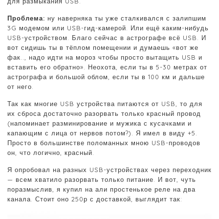
для размыкания USB.
Проблема:
ну наверняка ты уже сталкивался с залипшим
3G модемом или USB-гид-камерой. Или ещё каким-нибудь
USB-устройством. Благо сейчас в астрографе всё USB. И
вот сидишь ты в тёплом помещении и думаешь «вот же
фак.., надо идти на мороз чтобы просто вытащить USB и
вставить его обратно». Неохота, если ты в 5-30 метрах от
астрографа и большой облом, если ты в 100 км и дальше
от него.
Так как многие USB устройства питаются от USB, то для
их сброса достаточно разорвать только красный провод
(напоминает разминирование и мужика с кусачками и
капающим с лица от нервов потом?). Я имел в виду +5.
Просто в большинстве поломанных мною USB-проводов
он, что логично, красный.
Я опробовал на разных USB-устройствах через переходник
— всем хватило разорвать только питание. И вот, чуть
поразмыслив, я купил на али простенькое реле на два
канала. Стоит оно 250р с доставкой, выглядит так: