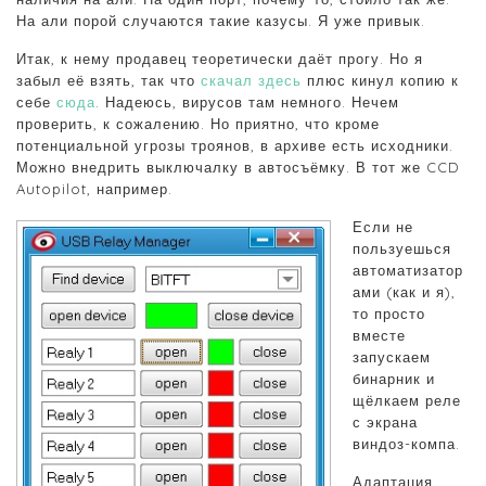
На али порой случаются такие казусы. Я уже привык.
Итак, к нему продавец теоретически даёт прогу. Но я
забыл её взять, так что
скачал здесь
плюс кинул копию к
себе
сюда
. Надеюсь, вирусов там немного. Нечем
проверить, к сожалению. Но приятно, что кроме
потенциальной угрозы троянов, в архиве есть исходники.
Можно внедрить выключалку в автосъёмку. В тот же CCD
Autopilot, например.
Если не
пользуешься
автоматизатор
ами (как и я),
то просто
вместе
запускаем
бинарник и
щёлкаем реле
с экрана
виндоз-компа.
Адаптация