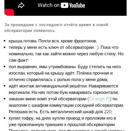
За прошедшее с последнего отчёта время в новой
обсерватории появилось:
крыша готова. Почти вся, кроме фронтонов;
теперь у меня есть ключ от обсерватории : ). Пока что
номинально, так как зайти можно через любую стену. Но
сам факт!
пол выравнен, ямы утрамбованы. Буду стелить на него
изоспан, который на крышу идёт. Плёнка прочная и
отлично справлялась с ролью пола у меня дома;
идёт монтаж антивандальной решётки. Навариваются
вертикали. На них потом бум наваривать горизонтали;
заказан мини-комп этой обсерватории (
Orange Pi
) по
аналогии с шкафом коммутации соседней обсерватории.
Релюшки есть. Есть металлический шкаф для 220;
купил гофру, на днях куплю провод и проложим его в
уже прокопанную траншею к прошлой обсерватории.
Пришлось подкапывать под фундамент с одной стороны