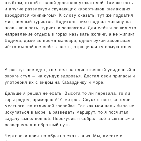
отчётам, столб с парой десятков указателей. Там же есть
и другие развлекухи скучающих курортников, желающих
взбодрится «жипингом». К слову сказать, тут же подкатил
жип, полный туристов. Водитель лихо поднял машину на
возвышенность, туристки завизжали. Для себя я решил это
направление отдыха в горах называть жопинг, а не жипинг.
Водила, даже во время манёвра, одной рукой засовывал
чё-то съедобное себе в пасть, отращивая ту самую жопу.
А раз тут все едят, то я сел на единственный увиденный в
округе стул — на сундук здоровья. Достал свои припасы и
употребил их с видом на Кабардинку и море.
Дальше я решил не ехать. Высота то ли перевала, то ли
горы рядом, примерно 640 метров. Спуск с него, со слов
местного, по отличной гравийке. Так как моя цель была не
искупаться в море, а разведать маршрут, то я посчитал
задачу выполненной. Перекусив я собрал всё в «штаны» и
развернулся в обратный путь.
Чертовски приятно обратно ехать вниз. Мы, вместе с