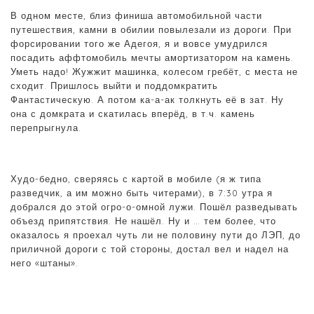
В одном месте, близ финиша автомобильной части
путешествия, камни в обилии повылезали из дороги. При
форсировании того же Адегоя, я и вовсе умудрился
посадить аффтомобиль мечты амортизатором на камень.
Уметь надо! Жужжит машинка, колесом гребёт, с места не
сходит. Пришлось выйти и поддомкратить
Фантастическую. А потом ка-а-ак толкнуть её в зат. Ну
она с домкрата и скатилась вперёд, в т.ч. камень
перепрыгнула.
Худо-бедно, сверяясь с картой в мобиле (я ж типа
разведчик, а им можно быть читерами), в 7:30 утра я
добрался до этой огро-о-омной лужи. Пошёл разведывать
объезд припятствия. Не нашёл. Ну и … тем более, что
оказалось я проехал чуть ли не половину пути до ЛЭП, до
приличной дороги с той стороны, достал вел и надел на
него «штаны».