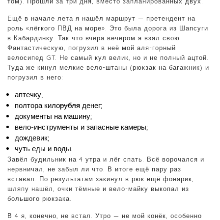
том). Прошли за три дня, вместо запланированных двух.
Ещё в начале лета я нашёл маршрут — претендент на
роль «лёгкого ПВД на море». Это была дорога из Шапсуги
в Кабардинку. Так что вчера вечером я взял свою
Фантастическую, погрузил в неё мой аля-горный
велосипед GT. Не самый кул велик, но и не полный ацтой.
Туда же кинул мелкие вело-штаны (рюкзак на багажник) и
погрузил в него:
аптечку;
полтора кило
рубля
денег;
документы на машину;
вело-инструменты и запасные камеры;
дождевик;
чуть еды и воды.
Завёл будильник на 4 утра и лёг спать. Всё ворочался и
нервничал, не забыл ли что. В итоге ещё пару раз
вставал. По результатам закинул в рюк ещё фонарик,
шляпу нашёл, очки тёмные и вело-майку выкопал из
большого рюкзака.
В 4 я, конечно, не встал. Утро — не мой конёк, особенно