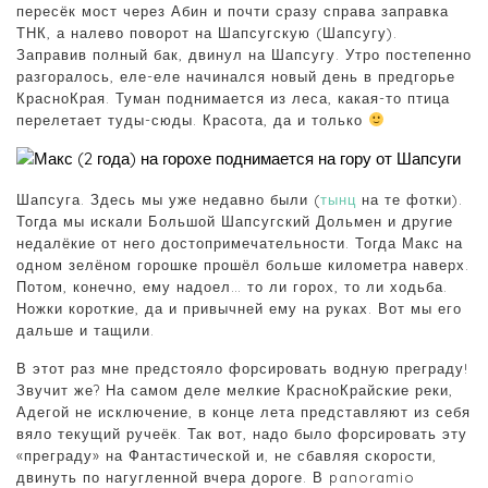
пересёк мост через Абин и почти сразу справа заправка
ТНК, а налево поворот на Шапсугскую (Шапсугу).
Заправив полный бак, двинул на Шапсугу. Утро постепенно
разгоралось, еле-еле начинался новый день в предгорье
КрасноКрая. Туман поднимается из леса, какая-то птица
перелетает туды-сюды. Красота, да и только
Шапсуга. Здесь мы уже недавно были (
тынц
на те фотки).
Тогда мы искали Большой Шапсугский Дольмен и другие
недалёкие от него достопримечательности. Тогда Макс на
одном зелёном горошке прошёл больше километра наверх.
Потом, конечно, ему надоел… то ли горох, то ли ходьба.
Ножки короткие, да и привычней ему на руках. Вот мы его
дальше и тащили.
В этот раз мне предстояло форсировать водную преграду!
Звучит же? На самом деле мелкие КрасноКрайские реки,
Адегой не исключение, в конце лета представляют из себя
вяло текущий ручеёк. Так вот, надо было форсировать эту
«преграду» на Фантастической и, не сбавляя скорости,
двинуть по нагугленной вчера дороге. В panoramio