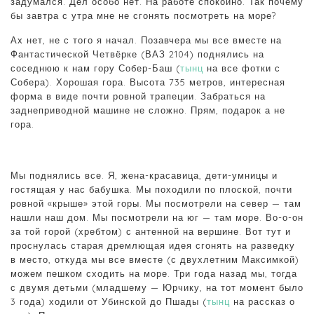
задумался. Дел особо нет. На работе спокойно. Так почему
бы завтра с утра мне не сгонять посмотреть на море?
Ах нет, не с того я начал. Позавчера мы все вместе на
Фантастической Четвёрке (ВАЗ 2104) поднялись на
соседнюю к нам гору Собер-Баш (
тынц
на все фотки с
Собера). Хорошая гора. Высота 735 метров, интересная
форма в виде почти ровной трапеции. Забраться на
заднеприводной машине не сложно. Прям, подарок а не
гора.
Мы поднялись все. Я, жена-красавица, дети-умницы и
гостящая у нас бабушка. Мы походили по плоской, почти
ровной «крыше» этой горы. Мы посмотрели на север — там
нашли наш дом. Мы посмотрели на юг — там море. Во-о-он
за той горой (хребтом) с антенной на вершине. Вот тут и
проснулась старая дремлющая идея сгонять на разведку
в место, откуда мы все вместе (с двухлетним Максимкой)
можем пешком сходить на море. Три года назад мы, тогда
с двумя детьми (младшему — Юрчику, на тот момент было
3 года) ходили от Убинской до Пшады (
тынц
на рассказ о