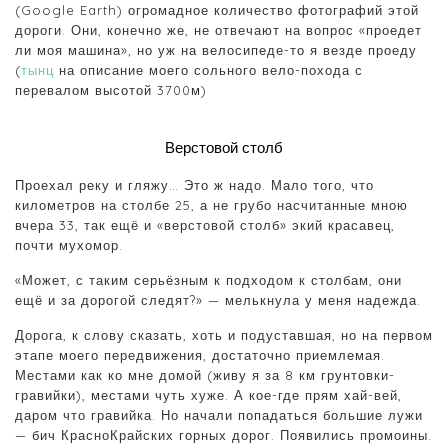
(Google Earth) огромадное количество фотографий этой
дороги. Они, конечно же, не отвечают на вопрос «проедет
ли моя машина», но уж на велосипеде-то я везде проеду
(
тынц
на описание моего сольного вело-похода с
перевалом высотой 3700м)
Верстовой столб
Проехал реку и гляжу… Это ж надо. Мало того, что
километров на столбе 25, а не грубо насчитанные мною
вчера 33, так ещё и «верстовой столб» экий красавец,
почти мухомор.
«Может, с таким серьёзным к подходом к столбам, они
ещё и за дорогой следят?» — мелькнула у меня надежда.
Дорога, к слову сказать, хоть и подуставшая, но на первом
этапе моего передвижения, достаточно приемлемая.
Местами как ко мне домой (живу я за 8 км грунтовки-
гравийки), местами чуть хуже. А кое-где прям хай-вей,
даром что гравийка. Но начали попадаться большие лужи
— бич КрасноКрайских горных дорог. Появились промоины.