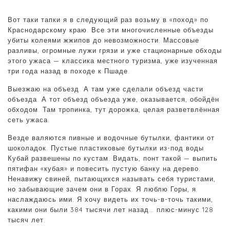
Вот таки тапки я в следующий раз возьму в «поход» по
Краснодарскому краю. Все эти многочисленные объезды
убиты колеями жжипов до невозможности. Массовые
разливы, огромные лужи грязи и уже стационарные обходы
этого ужаса — классика местного туризма, уже изученная
три года назад в походе к Пшаде.
Выезжаю на объезд. А там уже сделали объезд части
объезда. А тот объезд объезда уже, оказывается, обойдён
обходом. Там тропинка, тут дорожка, целая разветвлённая
сеть ужаса.
Везде валяются пивные и водочные бутылки, фантики от
шоколадок. Пустые пластиковые бутылки из-под воды
Кубай развешены по кустам. Видать, понт такой — выпить
пятифан «кубая» и повесить пустую банку на дерево.
Ненавижу свиней, пытающихся называть себя туристами,
но забывающие зачем они в Горах. Я люблю Горы, я
наслаждаюсь ими. Я хочу видеть их точь-в-точь такими,
какими они были 384 тысячи лет назад… плюс-минус 128
тысяч лет.