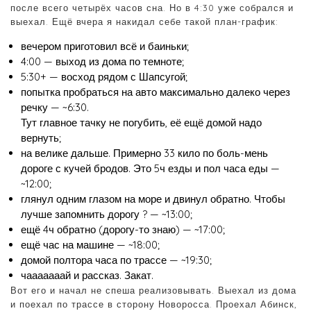
после всего четырёх часов сна. Но в 4:30 уже собрался и
выехал. Ещё вчера я накидал себе такой план-график:
вечером приготовил всё и баиньки;
4:00 — выход из дома по темноте;
5:30+ — восход рядом с Шапсугой;
попытка пробраться на авто максимально далеко через
речку — ~6:30.
Тут главное тачку не погубить, её ещё домой надо
вернуть;
на велике дальше. Примерно 33 кило по боль-мень
дороге с кучей бродов. Это 5ч езды и пол часа еды —
~12:00;
глянул одним глазом на море и двинул обратно. Чтобы
лучше запомнить дорогу ? — ~13:00;
ещё 4ч обратно (дорогу-то знаю) — ~17:00;
ещё час на машине — ~18:00;
домой полтора часа по трассе — ~19:30;
чааааааай и рассказ. Закат.
Вот его и начал не спеша реализовывать. Выехал из дома
и поехал по трассе в сторону Новоросса. Проехал Абинск,