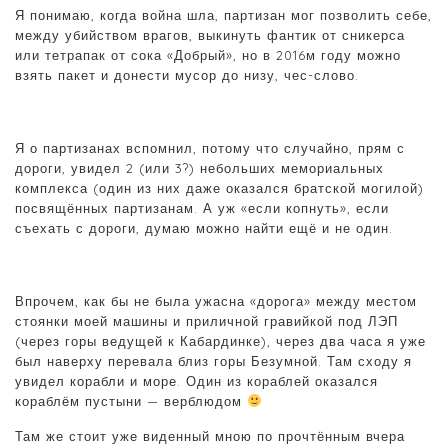
Я понимаю, когда война шла, партизан мог позволить себе,
между убийством врагов, выкинуть фантик от сникерса
или тетрапак от сока «Добрый», но в 2016м году можно
взять пакет и донести мусор до низу, чес-слово.
Я о партизанах вспомнил, потому что случайно, прям с
дороги, увидел 2 (или 3?) небольших мемориальных
комплекса (один из них даже оказался братской могилой)
посвящённых партизанам. А уж «если копнуть», если
съехать с дороги, думаю можно найти ещё и не один.
Впрочем, как бы не была ужасна «дорога» между местом
стоянки моей машины и приличной гравийкой под ЛЭП
(через горы ведущей к Кабардинке), через два часа я уже
был наверху перевала близ горы Безумной. Там сходу я
увидел корабли и море. Один из кораблей оказался
кораблём пустыни — верблюдом
Там же стоит уже виденный мною по прочтённым вчера