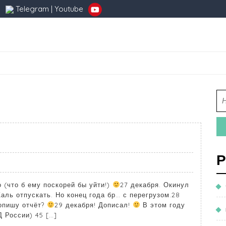
Telegram
|
Youtube
Р
 (что б ему поскорей бы уйти!)
27 декабря. Окинул
ль отпускать. Но конец года бр… с перегрузом.28
допишу отчёт?
29 декабря! Дописал!
В этом году
Д России) 45 […]