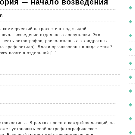
ория — начало возведения
ев
ь коммерческий астрохостинг под эгидой
я начал возведение отдельного сооружения. Это
 шесть астрографов, расположенных в квадратных
ста профнастила). Блоки организованы в виде сетки 3
кажу позже в отдельной […]
строхостинга. В рамках проекта каждый желающий, за
ожет установить своё астрофотографическое
н. В данный момент идёт проектирование и,