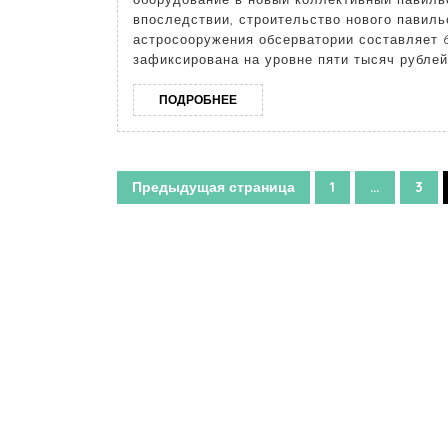
впоследствии, строительство нового павил
астросооружения обсерватории составляет 
зафиксирована на уровне пяти тысяч рублей
ПОДРОБНЕЕ
Предыдущая страница
1
…
3