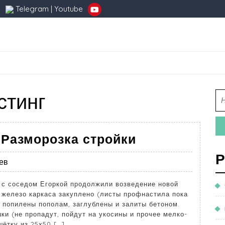
Telegram
|
Youtube
стинг
 Разморозка стройки
Р
ев
ы с соседом Егоркой продолжили возведение новой
 железо каркаса закуплено (листы профнастила пока
 попилены пополам, заглублены и залиты бетоном.
ки (не пропадут, пойдут на укосины и прочее мелко-
шётку из 25х50 […]