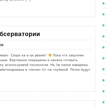
обсерватории
ев
вает. Скоро ка-а-ак рванёт!
Пока что закуплен
рыши. Вертикали покрашены и начали готовить
илу используемой технологии. На 3м палки наварены
абетонирована в «пятки» 80 см глубиной. Пятки будут