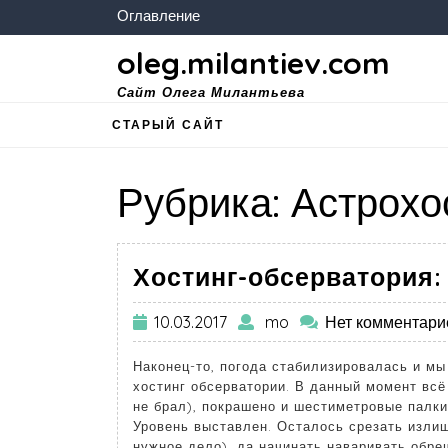
Оглавление
oleg.milantiev.com
Сайт Олега Милантьева
СТАРЫЙ САЙТ
Рубрика:
Астрохо
Хостинг-обсерватория:
10.03.2017
mo
Нет комментари
Наконец-то, погода стабилизировалась и м
хостинг обсерватории. В данный момент всё
не брал), покрашено и шестиметровые палки
Уровень выставлен. Осталось срезать излиш
нужное дело), да начинать наваривать обре