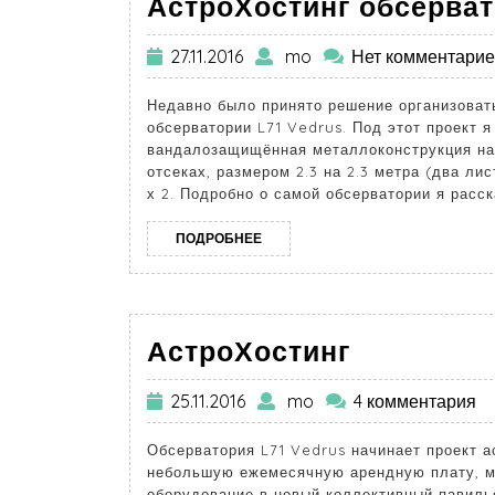
АстроХостинг обсерват
27.11.2016
mo
Нет комментари
Недавно было принято решение организоват
обсерватории L71 Vedrus. Под этот проект 
вандалозащищённая металлоконструкция на
отсеках, размером 2.3 на 2.3 метра (два ли
х 2. Подробно о самой обсерватории я расс
ПОДРОБНЕЕ
АстроХостинг
25.11.2016
mo
4 комментария
Обсерватория L71 Vedrus начинает проект а
небольшую ежемесячную арендную плату, м
оборудование в новый коллективный павильо