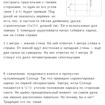
построить треугольник с такими
сторонами, то один из его углов
(меж 3 и 4) будет прямым. Под
рукой не оказалось верёвки, но
есть лес, в частности лёгкая дюймовка (доска
строительная 25х100, длиной 6м). Её и использовал для
замера. С помощью шуруповёрта начал собирать каркас,
как на схеме справа.
4.6 метра — южная стена. На ней отметил 4 метра слева и
справа. От южной идут восточная и западная стены — ещё
две палки на саморезы. На них отметил по 3 метра. И
стянул это дело пятиметровыми гипотенузами.
К сожалению, поздновато взялся и пропустил
кульминацию Солнца. Так что примерно сориентировал
каркас по первой обсерватории. Завтра, если Солнце
покажется в 12:10, уточню положение каркаса по сторонам
света. Не шибко принципиальный момент, на самом деле,
как именно расположен павильон. Но почему бы и нет?
Традиция что ли, такая…