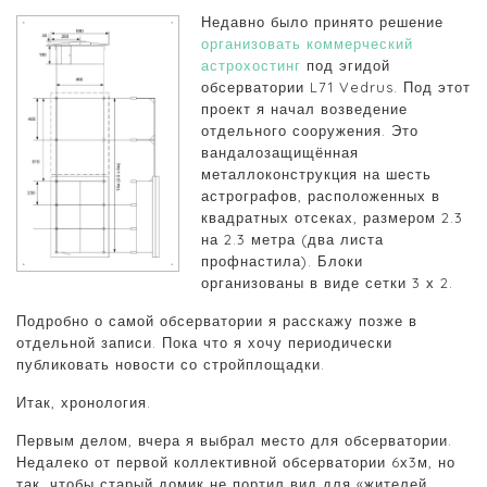
Недавно было принято решение
организовать коммерческий
астрохостинг
под эгидой
обсерватории L71 Vedrus. Под этот
проект я начал возведение
отдельного сооружения. Это
вандалозащищённая
металлоконструкция на шесть
астрографов, расположенных в
квадратных отсеках, размером 2.3
на 2.3 метра (два листа
профнастила). Блоки
организованы в виде сетки 3 х 2.
Подробно о самой обсерватории я расскажу позже в
отдельной записи. Пока что я хочу периодически
публиковать новости со стройплощадки.
Итак, хронология.
Первым делом, вчера я выбрал место для обсерватории.
Недалеко от первой коллективной обсерватории 6х3м, но
так, чтобы старый домик не портил вид для «жителей