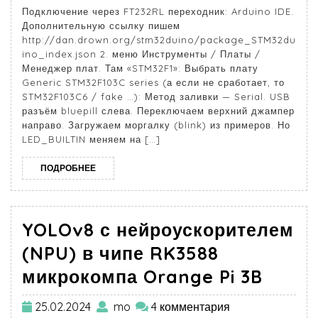
Подключение через FT232RL переходник: Arduino IDE.
Дополнительную ссылку пишем
http://dan.drown.org/stm32duino/package_STM32du
ino_index.json 2. меню Инструменты / Платы /
Менеджер плат. Там «STM32F1»: Выбрать плату
Generic STM32F103C series (а если не сработает, то
STM32F103C6 / fake …): Метод заливки — Serial. USB
разъём bluepill слева. Переключаем верхний джампер
направо. Загружаем моргалку (blink) из примеров. Но
LED_BUILTIN меняем на […]
ПОДРОБНЕЕ
YOLOv8 с нейроускорителем
(NPU) в чипе RK3588
микрокомпа Orange Pi 3B
25.02.2024
mo
4 комментария