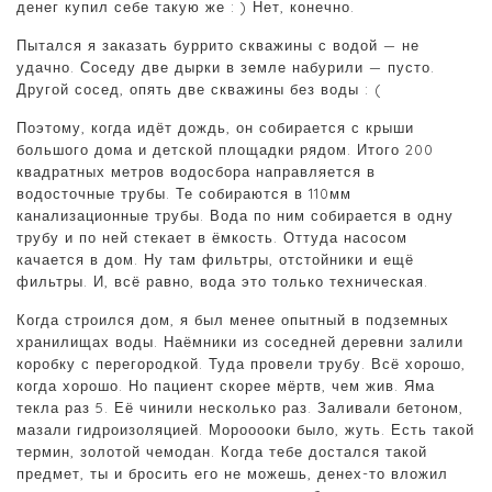
денег купил себе такую же : ) Нет, конечно.
Пытался я заказать буррито скважины с водой — не
удачно. Соседу две дырки в земле набурили — пусто.
Другой сосед, опять две скважины без воды : (
Поэтому, когда идёт дождь, он собирается с крыши
большого дома и детской площадки рядом. Итого 200
квадратных метров водосбора направляется в
водосточные трубы. Те собираются в 110мм
канализационные трубы. Вода по ним собирается в одну
трубу и по ней стекает в ёмкость. Оттуда насосом
качается в дом. Ну там фильтры, отстойники и ещё
фильтры. И, всё равно, вода это только техническая.
Когда строился дом, я был менее опытный в подземных
хранилищах воды. Наёмники из соседней деревни залили
коробку с перегородкой. Туда провели трубу. Всё хорошо,
когда хорошо. Но пациент скорее мёртв, чем жив. Яма
текла раз 5. Её чинили несколько раз. Заливали бетоном,
мазали гидроизоляцией. Морооооки было, жуть. Есть такой
термин, золотой чемодан. Когда тебе достался такой
предмет, ты и бросить его не можешь, денех-то вложил