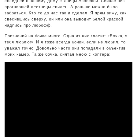
соседней к нашему дому станицы Азовской. Сейчас низ
прогнившей лестницы спилен. А раньше можно было
забраться. Кто-то до нас так и сделал. Я прям вижу, как
свесившись сверху, он или она выводит белой краской
надпись про любофф.
Признаний на бочке много. Одна из них гласит: «Бочка, я
тебя люблю!». И я тоже всегда бочки, если не любил, то
уважал точно. Довольно часто они попадали в объектив
моих камер. Та же бочка, снятая мною с коптера: