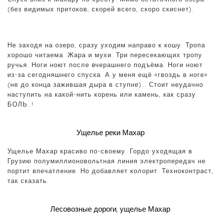
(без видимых притоков, скорей всего, скоро скиснет).
Не заходя на озеро, сразу уходим направо к кошу. Тропа
хорошо читаема. Жара и мухи. Три пересекающих тропу
ручья. Ноги ноют после вчерашнего подъёма. Ноги ноют
из-за сегодняшнего спуска. А у меня ещё «гвоздь в ноге»
(не до конца зажившая дыра в ступне)… Стоит неудачно
наступить на какой-нить корень или камень, как сразу
БОЛЬ..!
Ущелье реки Махар
Ущелье Махар красиво по-своему. Гордо уходящая в
Грузию полумиллионовольтная линия электропередач не
портит впечатление. Но добавляет колорит. Техноконтраст,
так сказать.
Лесовозные дороги, ущелье Махар