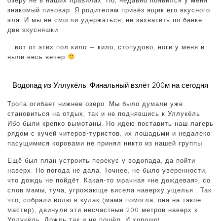
знакомый пивовар. Я родителям привёз ящик его вкусного
эля. И мы не смогли удержаться, не захватить по банке-
две вкусняшки.
… вот от этих пол кило — кило, стопудово, ноги у меня и
ныли весь вечер
Водопад из Уллукёль. Финальный взлёт 200м на сегодня
Тропа огибает нижнее озеро. Мы было думали уже
становиться на отдых, так и не поднявшись к Уллукёль.
Ибо были крепко вымотаны. Но идею поставить наш лагерь
рядом с кучей читеров-туристов, их лошадьми и недалеко
пасущимися коровами не принял никто из нашей группы.
Ещё был план устроить перекус у водопада, да пойти
наверх. Но погода не дала. Точнее, не было уверенности,
что дождь не пойдёт. Какая-то мрачная «не дождевая», со
слов мамы, туча, угрожающе висела наверху ущелья . Так
что, собрали волю в кулак (мама помогла, она на такое
мастер), двинули эти несчастные 200 метров наверх к
Уллукёль. Дождь так и не пошёл. И хорошо!