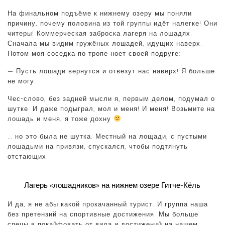
На финальном подъёме к нижнему озеру мы поняли
причину, почему половина из той группы идёт налегке! Они
читеры! Коммерческая заброска лагеря на лошадях.
Сначала мы видим гружёных лошадей, идущих наверх.
Потом моя соседка по тропе ноет своей подруге:
— Пусть лошади вернутся и отвезут нас наверх! Я больше
не могу.
Чес-слово, без задней мысли я, первым делом, подумал о
шутке. И даже подыграл, мол и меня! И меня! Возьмите на
лошадь и меня, я тоже дохну
… но это была не шутка. Местный на лощади, с пустыми
лошадьми на привязи, спускался, чтобы подтянуть
отстающих.
Лагерь «лошадников» на нижнем озере Гитче-Кёль
И да, я не абы какой прокачанный турист. И группа наша
без претензий на спортивные достижения. Мы больше
спецы в покайфовать от вида и достижений на нашем