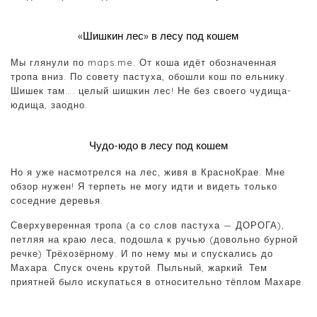
«Шишкин лес» в лесу под кошем
Мы глянули по maps.me. От коша идёт обозначенная
тропа вниз. По совету пастуха, обошли кош по ельнику.
Шишек там…. целый шишкин лес! Не без своего чудища-
юдища, заодно.
Чудо-юдо в лесу под кошем
Но я уже насмотрелся на лес, живя в КрасноКрае. Мне
обзор нужен! Я терпеть не могу идти и видеть только
соседние деревья.
Сверхуверенная тропа (а со слов пастуха — ДОРОГА),
петляя на краю леса, подошла к ручью (довольно бурной
речке) Трёхозёрному. И по нему мы и спускались до
Махара. Спуск очень крутой. Пыльный, жаркий. Тем
приятней было искупаться в относительно тёплом Махаре.