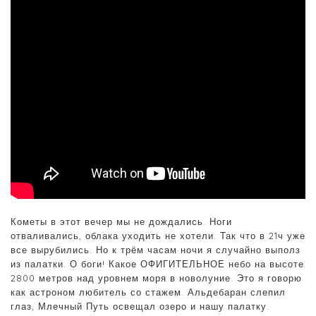
Кометы в этот вечер мы не дождались. Ноги
отваливались, облака уходить не хотели. Так что в 21ч уже
все вырубились. Но к трём часам ночи я случайно выполз
из палатки. О боги! Какое ОФИГИТЕЛЬНОЕ небо на высоте
2800 метров над уровнем моря в новолуние. Это я говорю
как астроном любитель со стажем. Альдебаран слепил
глаз, Млечный Путь освещал озеро и нашу палатку.