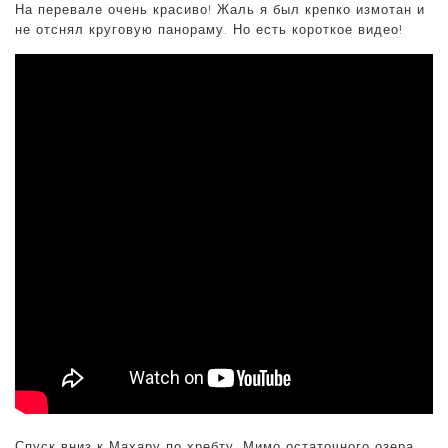
На перевале очень красиво! Жаль я был крепко измотан и
не отснял круговую панораму. Но есть короткое видео!
Спуск вниз к Махару по хребту. Мимо остаточного озера