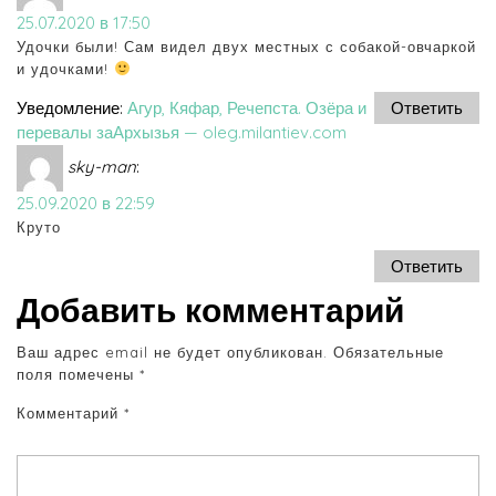
25.07.2020 в 17:50
Удочки были! Сам видел двух местных с собакой-овчаркой
и удочками!
Уведомление:
Агур, Кяфар, Речепста. Озёра и
Ответить
перевалы заАрхызья — oleg.milantiev.com
sky-man
:
25.09.2020 в 22:59
Круто
Ответить
Добавить комментарий
Ваш адрес email не будет опубликован.
Обязательные
поля помечены
*
Комментарий
*