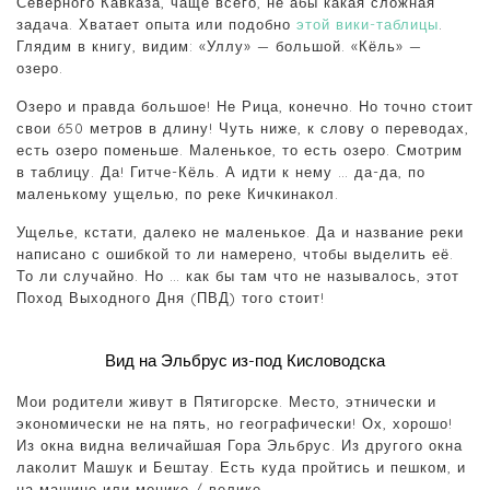
Северного Кавказа, чаще всего, не абы какая сложная
задача. Хватает опыта или подобно
этой вики-таблицы
.
Глядим в книгу, видим: «Уллу» — большой. «Кёль» —
озеро.
Озеро и правда большое! Не Рица, конечно. Но точно стоит
свои 650 метров в длину! Чуть ниже, к слову о переводах,
есть озеро поменьше. Маленькое, то есть озеро. Смотрим
в таблицу. Да! Гитче-Кёль. А идти к нему … да-да, по
маленькому ущелью, по реке Кичкинакол.
Ущелье, кстати, далеко не маленькое. Да и название реки
написано с ошибкой то ли намерено, чтобы выделить её.
То ли случайно. Но … как бы там что не называлось, этот
Поход Выходного Дня (ПВД) того стоит!
Вид на Эльбрус из-под Кисловодска
Мои родители живут в Пятигорске. Место, этнически и
экономически не на пять, но географически! Ох, хорошо!
Из окна видна величайшая Гора Эльбрус. Из другого окна
лаколит Машук и Бештау. Есть куда пройтись и пешком, и
на машине или моцике / велике.