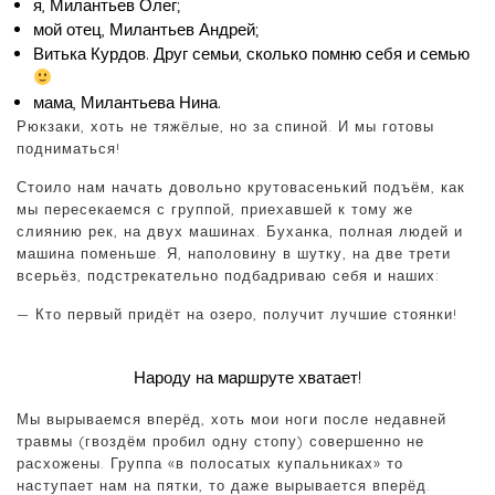
я, Милантьев Олег;
мой отец, Милантьев Андрей;
Витька Курдов. Друг семьи, сколько помню себя и семью
мама, Милантьева Нина.
Рюкзаки, хоть не тяжёлые, но за спиной. И мы готовы
подниматься!
Стоило нам начать довольно крутовасенький подъём, как
мы пересекаемся с группой, приехавшей к тому же
слиянию рек, на двух машинах. Буханка, полная людей и
машина поменьше. Я, наполовину в шутку, на две трети
всерьёз, подстрекательно подбадриваю себя и наших:
— Кто первый придёт на озеро, получит лучшие стоянки!
Народу на маршруте хватает!
Мы вырываемся вперёд, хоть мои ноги после недавней
травмы (гвоздём пробил одну стопу) совершенно не
расхожены. Группа «в полосатых купальниках» то
наступает нам на пятки, то даже вырывается вперёд.