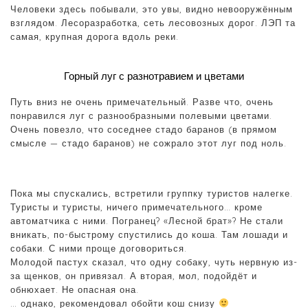
Человеки здесь побывали, это увы, видно невооружённым
взглядом. Лесоразработка, сеть лесовозных дорог. ЛЭП та
самая, крупная дорога вдоль реки.
Горный луг с разнотравием и цветами
Путь вниз не очень примечательный. Разве что, очень
понравился луг с разнообразными полевыми цветами.
Очень повезло, что соседнее стадо баранов (в прямом
смысле — стадо баранов) не сожрало этот луг под ноль.
Пока мы спускались, встретили группку туристов налегке.
Туристы и туристы, ничего примечательного… кроме
автоматчика с ними. Погранец? «Лесной брат»? Не стали
вникать, по-быстрому спустились до коша. Там лошади и
собаки. С ними проще договориться.
Молодой пастух сказал, что одну собаку, чуть нервную из-
за щенков, он привязал. А вторая, мол, подойдёт и
обнюхает. Не опасная она.
… однако, рекомендовал обойти кош снизу