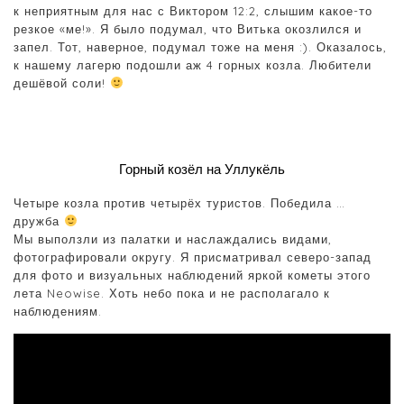
к неприятным для нас с Виктором 12:2, слышим какое-то
резкое «ме!». Я было подумал, что Витька окозлился и
запел. Тот, наверное, подумал тоже на меня :). Оказалось,
к нашему лагерю подошли аж 4 горных козла. Любители
дешёвой соли!
Горный козёл на Уллукёль
Четыре козла против четырёх туристов. Победила …
дружба
Мы выползли из палатки и наслаждались видами,
фотографировали округу. Я присматривал северо-запад
для фото и визуальных наблюдений яркой кометы этого
лета Neowise. Хоть небо пока и не располагало к
наблюдениям.