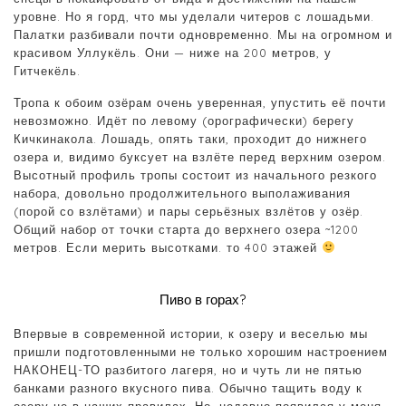
уровне. Но я горд, что мы уделали читеров с лошадьми.
Палатки разбивали почти одновременно. Мы на огромном и
красивом Уллукёль. Они — ниже на 200 метров, у
Гитчекёль.
Тропа к обоим озёрам очень уверенная, упустить её почти
невозможно. Идёт по левому (орографически) берегу
Кичкинакола. Лошадь, опять таки, проходит до нижнего
озера и, видимо буксует на взлёте перед верхним озером.
Высотный профиль тропы состоит из начального резкого
набора, довольно продолжительного выполаживания
(порой со взлётами) и пары серьёзных взлётов у озёр.
Общий набор от точки старта до верхнего озера ~1200
метров. Если мерить высотками. то 400 этажей
Пиво в горах?
Впервые в современной истории, к озеру и веселью мы
пришли подготовленными не только хорошим настроением
НАКОНЕЦ-ТО разбитого лагеря, но и чуть ли не пятью
банками разного вкусного пива. Обычно тащить воду к
озеру не в наших правилах. Но, недавно появился у меня