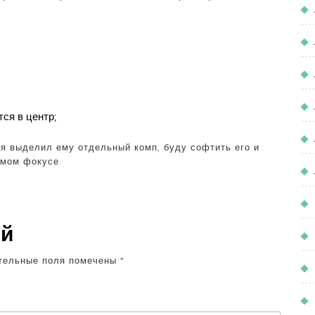
ся в центр;
я выделил ему отдельный комп, буду софтить его и
ямом фокусе.
ий
тельные поля помечены
*