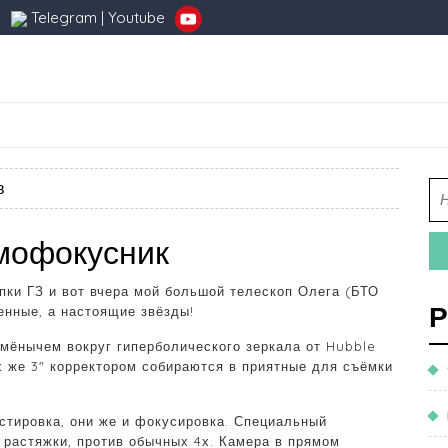
Telegram
|
Youtube
в
ямофокусник
пки ГЗ и вот вчера мой большой телескоп Олега (БТО
Р
енные, а настоящие звёзды!
мёнычем вокруг гиперболического зеркала от Hubble
их же 3″ корректором собираются в приятные для съёмки
стировка, они же и фокусировка. Специальный
 растяжки, против обычных 4х. Камера в прямом