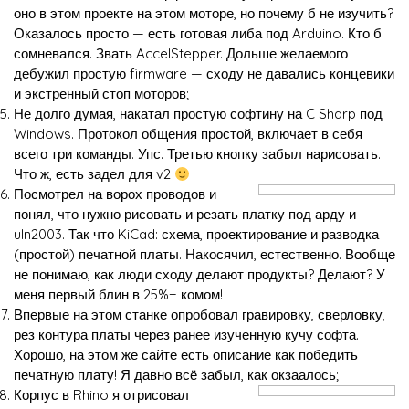
оно в этом проекте на этом моторе, но почему б не изучить?
Оказалось просто — есть готовая либа под Arduino. Кто б
сомневался. Звать AccelStepper. Дольше желаемого
дебужил простую firmware — сходу не давались концевики
и экстренный стоп моторов;
Не долго думая, накатал простую софтину на C Sharp под
Windows. Протокол общения простой, включает в себя
всего три команды. Упс. Третью кнопку забыл нарисовать.
Что ж, есть задел для v2
Посмотрел на ворох проводов и
понял, что нужно рисовать и резать платку под арду и
uln2003. Так что KiCad: схема, проектирование и разводка
(простой) печатной платы. Накосячил, естественно. Вообще
не понимаю, как люди сходу делают продукты? Делают? У
меня первый блин в 25%+ комом!
Впервые на этом станке опробовал гравировку, сверловку,
рез контура платы через ранее изученную кучу софта.
Хорошо, на этом же сайте есть описание как победить
печатную плату! Я давно всё забыл, как окзаалось;
Корпус в Rhino я отрисовал