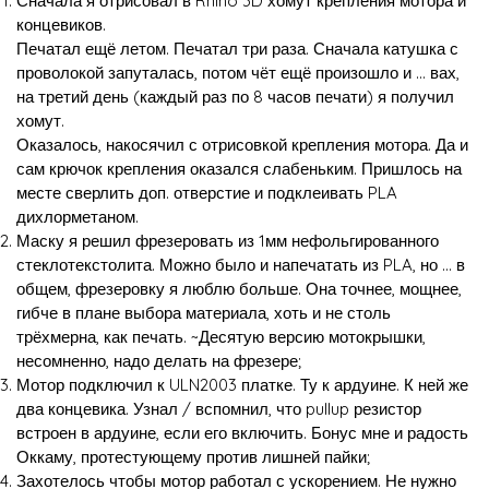
Сначала я отрисовал в Rhino 3D хомут крепления мотора и
концевиков.
Печатал ещё летом. Печатал три раза. Сначала катушка с
проволокой запуталась, потом чёт ещё произошло и … вах,
на третий день (каждый раз по 8 часов печати) я получил
хомут.
Оказалось, накосячил с отрисовкой крепления мотора. Да и
сам крючок крепления оказался слабеньким. Пришлось на
месте сверлить доп. отверстие и подклеивать PLA
дихлорметаном.
Маску я решил фрезеровать из 1мм нефольгированного
стеклотекстолита. Можно было и напечатать из PLA, но … в
общем, фрезеровку я люблю больше. Она точнее, мощнее,
гибче в плане выбора материала, хоть и не столь
трёхмерна, как печать. ~Десятую версию мотокрышки,
несомненно, надо делать на фрезере;
Мотор подключил к ULN2003 платке. Ту к ардуине. К ней же
два концевика. Узнал / вспомнил, что pullup резистор
встроен в ардуине, если его включить. Бонус мне и радость
Оккаму, протестующему против лишней пайки;
Захотелось чтобы мотор работал с ускорением. Не нужно