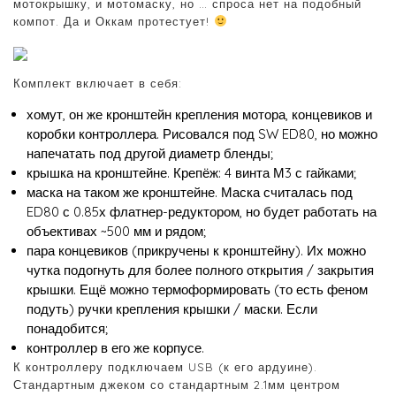
мотокрышку, и мотомаску, но … спроса нет на подобный
компот. Да и Оккам протестует!
Комплект включает в себя:
хомут, он же кронштейн крепления мотора, концевиков и
коробки контроллера. Рисовался под SW ED80, но можно
напечатать под другой диаметр бленды;
крышка на кронштейне. Крепёж: 4 винта М3 с гайками;
маска на таком же кронштейне. Маска считалась под
ED80 с 0.85х флатнер-редуктором, но будет работать на
объективах ~500 мм и рядом;
пара концевиков (прикручены к кронштейну). Их можно
чутка подогнуть для более полного открытия / закрытия
крышки. Ещё можно термоформировать (то есть феном
подуть) ручки крепления крышки / маски. Если
понадобится;
контроллер в его же корпусе.
К контроллеру подключаем USB (к его ардуине).
Стандартным джеком со стандартным 2.1мм центром