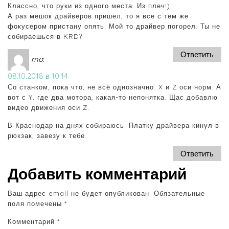
Классно, что руки из одного места. Из плеч!)
А раз мешок драйверов пришел, то я все с тем же
фокусером пристану опять. Мой то драйвер погорел. Ты не
собираешься в KRD?
Ответить
mo
:
08.10.2018 в 10:14
Со станком, пока что, не всё однозначно. X и Z оси норм. А
вот с Y, где два мотора, какая-то непонятка. Щас добавлю
видео движения оси Z.
В Краснодар на днях собираюсь. Платку драйвера кинул в
рюкзак, завезу к тебе.
Ответить
Добавить комментарий
Ваш адрес email не будет опубликован.
Обязательные
поля помечены
*
Комментарий
*