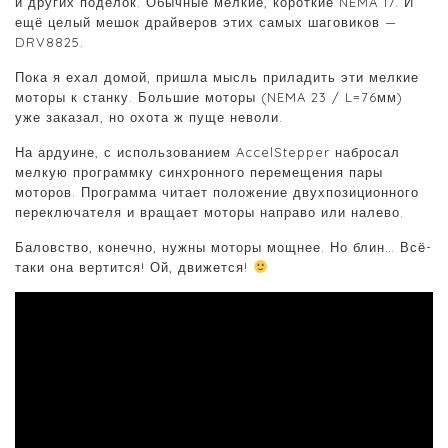
и других поделок. Обычные мелкие, короткие NEMA 17. И
ещё целый мешок драйверов этих самых шаговиков —
DRV8825.
Пока я ехал домой, пришла мысль приладить эти мелкие
моторы к станку. Большие моторы (NEMA 23 / L=76мм)
уже заказал, но охота ж пуще неволи.
На ардуине, с использованием AccelStepper набросал
мелкую программку синхронного перемещения пары
моторов. Программа читает положение двухпозиционного
переключателя и вращает моторы направо или налево.
Баловство, конечно, нужны моторы мощнее. Но блин… Всё-
таки она вертится! Ой, движется!