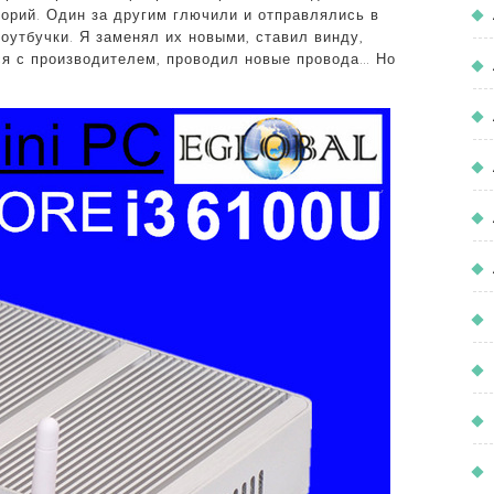
орий. Один за другим глючили и отправлялись в
оутбучки. Я заменял их новыми, ставил винду,
ся с производителем, проводил новые провода… Но