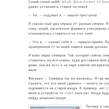
Синий-синий-инИй. BSoD (Blue Screen of Deat
давал установить старьё на новьё.
— Тю, — подумал я, — нашли простачка!
Я скачал ещё два образа XP, разные сборки. Я
спец. опций, касательно формата считывания 
отказывалась ставиться на этот комп.
— Что ж, — сказал себе я, — пришло время. П
проверенной XP из моей памяти каким должен
Я взял образ семёрки. Той, которая сейчас пом
ставилась на все компы, куда доставала моя 
доме, она же есть и на паре компов обсерват
меня.
Фигушки :). Семёрка так же валилась. Я так ж
Сказать, что это меня удивило — ничего не ска
поднимется на старой винде. К примеру, нет U
меня и устройств-то USB3 пока нет. Когда буду
найду решения проще.
Почему я так