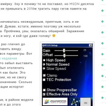
 семёрку. 8ку я почему-то не поставил, но MSDN-десятка
 не привыкать в 2018м тратить пару гигов памяти на
раничивалась неожиданным, приятным, хоть и не
й. Думаю, кстати, именно поэтому уж несколько
а. Проблема, увы, оказалась обширней. Заражение
и ногу, и кой-где даже голову!
 раз глючил до
тавить винду.
все параметры. Вот
и недавние
что забыл выставить
абыл отключить
л как были. Это
рии, но не смогу
азначению. Сколько
тации испортит
ше, в районе модели
мп и до этого