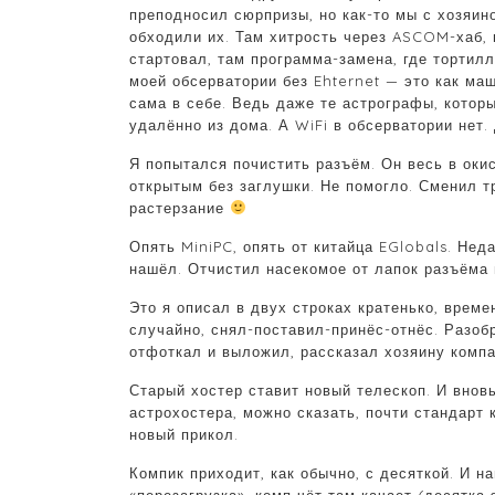
преподносил сюрпризы, но как-то мы с хозяин
обходили их. Там хитрость через ASCOM-хаб,
стартовал, там программа-замена, где тортилл
моей обсерватории без Ehternet — это как маш
сама в себе. Ведь даже те астрографы, котор
удалённо из дома. А WiFi в обсерватории нет.
Я попытался почистить разъём. Он весь в оки
открытым без заглушки. Не помогло. Сменил т
растерзание
Опять MiniPC, опять от китайца EGlobals. Нед
нашёл. Отчистил насекомое от лапок разъёма 
Это я описал в двух строках кратенько, врем
случайно, снял-поставил-принёс-отнёс. Разоб
отфоткал и выложил, рассказал хозяину компа
Старый хостер ставит новый телескоп. И внов
астрохостера, можно сказать, почти стандарт 
новый прикол.
Компик приходит, как обычно, с десяткой. И 