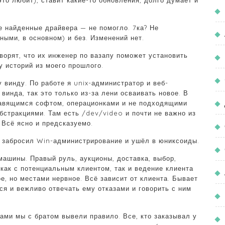
это любит), ставит какие-то обновления, долго думает и
е найденные драйвера — не помогло. 7ка? Не
нными, в основном) и без. Изменений нет.
ворят, что их инженер по вазапу поможет установить
у историй из моего прошлого.
 винду. По работе я unix-администратор и веб-
винда, так это только из-за лени осваивать новое. В
ставящимся софтом, операционками и не подходящими
бстракциями. Там есть /dev/video и почти не важно из
. Всё ясно и предсказуемо.
о забросил Win-администрирование и ушёл в юниксоиды.
ашины. Правый руль, аукционы, доставка, выбор,
 как с потенциальным клиентом, так и ведение клиента
ое, но местами нервное. Всё зависит от клиента. Бывает
ся и вежливо отвечать ему отказами и говорить с ним
тами мы с братом вывели правило. Все, кто заказывал у