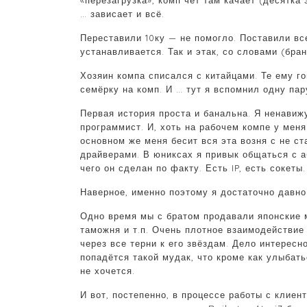
«перезагрузка», комп чёт там качает (десятка 
… зависает и всё.
Переставили 10ку — не помогло. Поставили вс
устанавливается. Так и этак, со словами (бра
Хозяин компа списался с китайцами. Те ему го
семёрку на комп. И … тут я вспомнил одну пар
Первая история проста и банальна. Я ненавижу
программист. И, хоть на рабочем компе у меня 
основном же меня бесит вся эта возня с не 
драйверами. В юниксах я привык общаться с а
чего он сделан по факту. Есть IP, есть сокеты
Наверное, именно поэтому я достаточно давн
Одно время мы с братом продавали японские м
таможня и т.п. Очень плотное взаимодействие
через все терни к его звёздам. Дело интересн
попадётся такой мудак, что кроме как улыбать
не хочется.
И вот, постепенно, в процессе работы с клиен