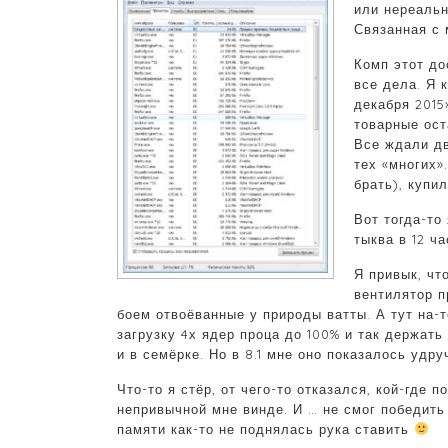
или нереальн
Связанная с 
Комп этот до
все дела. Я 
декабря 2015
товарные ост
Все ждали дв
тех «многих»
брать), купи
Вот тогда-то 
тыква в 12 ч
Я привык, чт
вентилятор п
боем отвоёванные у природы ватты. А тут на-
загрузку 4х ядер проца до 100% и так держат
и в семёрке. Но в 8.1 мне оно показалось уд
Что-то я стёр, от чего-то отказался, кой-где
непривычной мне винде. И … не смог победить 
памяти как-то не поднялась рука ставить