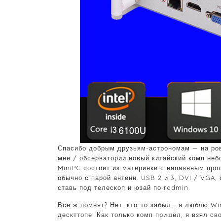
Спасибо добрым друзьям-астрономам — на ров
мне / обсерватории новый китайский комп неб
MiniPC состоит из материнки с напаянным проц
обычно с парой антенн. USB 2 и 3, DVI / VGA,
ставь под телескоп и юзай по radmin.
Все ж помнят? Нет, кто-то забыл… я люблю W
дескттопе. Как только комп пришёл, я взял св