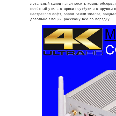
летальный капец начал косить компы обсерват
почётный утиль старики ноутбуки и старушки н
настраивал софт, борол глюки железа, общал
довольно эмоций, расскажу всё по-порядку!