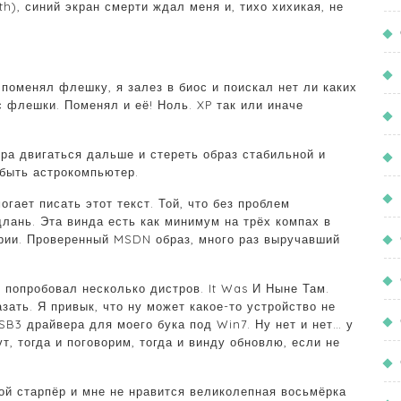
h), синий экран смерти ждал меня и, тихо хихикая, не
 поменял флешку, я залез в биос и поискал нет ли каких
с флешки. Поменял и её! Ноль. XP так или иначе
ора двигаться дальше и стереть образ стабильной и
 быть астрокомпьютер.
огает писать этот текст. Той, что без проблем
длань. Эта винда есть как минимум на трёх компах в
ории. Проверенный MSDN образ, много раз выручавший
е попробовал несколько дистров. It Was И Ныне Там.
зать. Я привык, что ну может какое-то устройство не
SB3 драйвера для моего бука под Win7. Ну нет и нет… у
т, тогда и поговорим, тогда и винду обновлю, если не
ой старпёр и мне не нравится великолепная восьмёрка