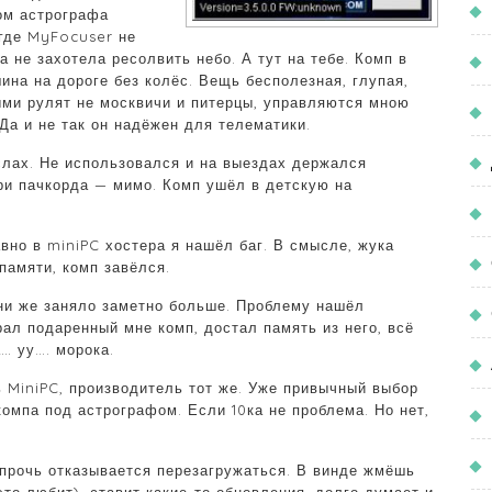
ом астрографа
 где MyFocuser не
а не захотела ресолвить небо. А тут на тебе. Комп в
ина на дороге без колёс. Вещь бесполезная, глупая,
ыми рулят не москвичи и питерцы, управляются мною
 Да и не так он надёжен для телематики.
слах. Не использовался и на выездах держался
ри пачкорда — мимо. Комп ушёл в детскую на
авно в miniPC хостера я нашёл баг. В смысле, жука
памяти, комп завёлся.
ени же заняло заметно больше. Проблему нашёл
рал подаренный мне комп, достал память из него, всё
… уу…. морока.
ь MiniPC, производитель тот же. Уже привычный выбор
компа под астрографом. Если 10ка не проблема. Но нет,
напрочь отказывается перезагружаться. В винде жмёшь