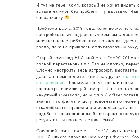
И тут на тебе. Комп, который не хочет видеть
встала на кмоп без проблем. Ну да ладно. Чай
операционку
Проблема марта 2018 года, конечно же, не ог
востребованным подаренным компом с десятко
месяцев невостребованным, потому как десятк
росло, пока не пришлось ампутировать и руку, 
Старый комп под БТИ, мой Asus EeePC 701 уже
полной перестановки XP. Это не сложно, перес
Сложно настроить весь астрософт, выставить 
давеча я поменял этот комп на другой,
см. мо
злоключения
. Поснимал целую ночь и понял, 
параметры снимающей камеры. Я не только з
ненужный Overscan, но и gain / offset остави
значит, что файлы я могу подогнать по геомет
откалибровать правильно и использовать по н
подобных косяков всплывёт во время эксплуа
результат… и процесс астросъёмки?
Соседний комп. Тоже Asus EeePC, чуть постар
1001. С ничего вдруг на нём умер Ethernet. Ко