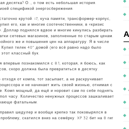
ая десятка? О.., о том есть небольшая история.
моей спецификой энергосбережения.
статочно крутой. i7, куча памяти, трансформер-корпус,
купил его, как и многие соотечественники, в «кризис
». Доллар поднялся вдвое и многие кинулись разбирать
атки сетевых магазинов, заполненные по старым ценам.
ойного же и повышения цен на аппаратуру. Я в числе
. Купил телек 40″ домой (его всё равно надо было
л этот классный бук.
я впервые познакомился с 8.1, которая, я боюсь, как
асов, скоро должна была превратиться в десятку.
о отходя от компа, тот засыпает, а не раскручивает
роцессора и не начинает жить своей жизнью, отнимая с
те. Комп мощный, да ещё и норовит сам по себе поднять
ь пол часу. Количество ненужных процессов зашкаливает
ручающе фатальным.
 поправил шедулер и вообще крепко так поковырялся в
проблему, скатился вниз на семёрку. XP 32 бит на 8 гиг